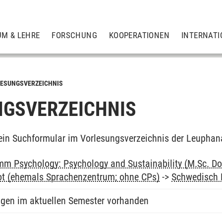
UM & LEHRE
FORSCHUNG
KOOPERATIONEN
INTERNATI
ESUNGSVERZEICHNIS
GSVERZEICHNIS
ein Suchformular im Vorlesungsverzeichnis der Leuphan
m Psychology: Psychology and Sustainability (M.Sc. Do
ot (ehemals Sprachenzentrum; ohne CPs)
->
Schwedisch 
ngen im aktuellen Semester vorhanden