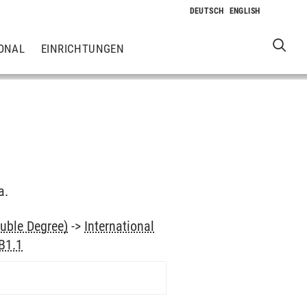
ONAL
EINRICHTUNGEN
a.
uble Degree)
->
International
B1.1