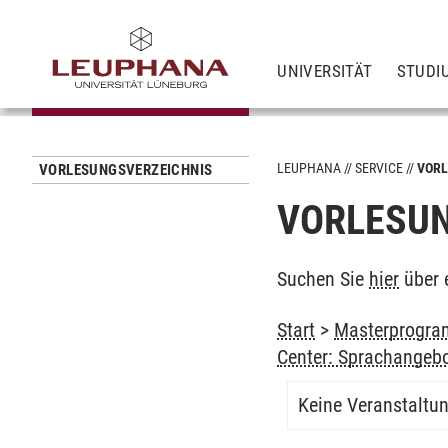
UNIVERSITÄT
STUDI
LEUPHANA
SERVICE
VORL
VORLESUNGSVERZEICHNIS
VORLESUN
Suchen Sie
hier
über 
Start
>
Masterprogram
Center: Sprachangeb
Keine Veranstaltu