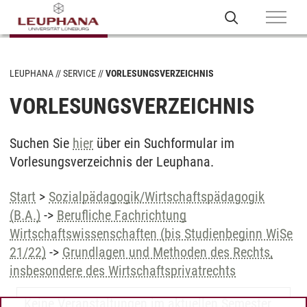
LEUPHANA
SERVICE
VORLESUNGSVERZEICHNIS
VORLESUNGSVERZEICHNIS
Suchen Sie
hier
über ein Suchformular im
Vorlesungsverzeichnis der Leuphana.
Start
>
Sozialpädagogik/Wirtschaftspädagogik
(B.A.)
->
Berufliche Fachrichtung
Wirtschaftswissenschaften (bis Studienbeginn WiSe
21/22)
->
Grundlagen und Methoden des Rechts,
insbesondere des Wirtschaftsprivatrechts
Keine Veranstaltungen im aktuellen Semester