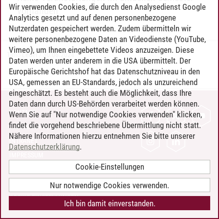
Wir verwenden Cookies, die durch den Analysedienst Google
vorhanden
Analytics gesetzt und auf denen personenbezogene
Nutzerdaten gespeichert werden. Zudem übermitteln wir
weitere personenbezogene Daten an Videodienste (YouTube,
Vimeo), um Ihnen eingebettete Videos anzuzeigen. Diese
Timo Leder
/
30.06.2024
Daten werden unter anderem in die USA übermittelt. Der
Europäische Gerichtshof hat das Datenschutzniveau in den
USA, gemessen an EU-Standards, jedoch als unzureichend
eingeschätzt. Es besteht auch die Möglichkeit, dass Ihre
Daten dann durch US-Behörden verarbeitet werden können.
KONTAKT
Wenn Sie auf "Nur notwendige Cookies verwenden" klicken,
findet die vorgehend beschriebene Übermittlung nicht statt.
LEUPHANA ALS ARBEITGEBER
Nähere Informationen hierzu entnehmen Sie bitte unserer
INTRANET
Datenschutzerklärung
.
IMPRESSUM
Cookie-Einstellungen
DATENSCHUTZ
BARRIEREFREIHEIT
Nur notwendige Cookies verwenden.
COOKIE-EINSTELLUNGEN
Ich bin damit einverstanden.