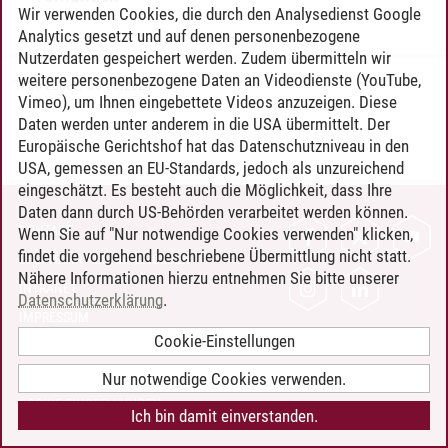
Wir verwenden Cookies, die durch den Analysedienst Google
Analytics gesetzt und auf denen personenbezogene
Nutzerdaten gespeichert werden. Zudem übermitteln wir
weitere personenbezogene Daten an Videodienste (YouTube,
Timo Leder
/
30.06.2024
Vimeo), um Ihnen eingebettete Videos anzuzeigen. Diese
Daten werden unter anderem in die USA übermittelt. Der
Europäische Gerichtshof hat das Datenschutzniveau in den
USA, gemessen an EU-Standards, jedoch als unzureichend
eingeschätzt. Es besteht auch die Möglichkeit, dass Ihre
Daten dann durch US-Behörden verarbeitet werden können.
KONTAKT
Wenn Sie auf "Nur notwendige Cookies verwenden" klicken,
findet die vorgehend beschriebene Übermittlung nicht statt.
LEUPHANA ALS ARBEITGEBER
Nähere Informationen hierzu entnehmen Sie bitte unserer
INTRANET
Datenschutzerklärung
.
IMPRESSUM
Cookie-Einstellungen
DATENSCHUTZ
BARRIEREFREIHEIT
Nur notwendige Cookies verwenden.
COOKIE-EINSTELLUNGEN
Ich bin damit einverstanden.