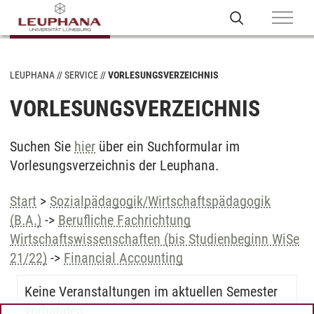
LEUPHANA
SERVICE
VORLESUNGSVERZEICHNIS
VORLESUNGSVERZEICHNIS
Suchen Sie
hier
über ein Suchformular im
Vorlesungsverzeichnis der Leuphana.
Start
>
Sozialpädagogik/Wirtschaftspädagogik
(B.A.)
->
Berufliche Fachrichtung
Wirtschaftswissenschaften (bis Studienbeginn WiSe
21/22)
->
Financial Accounting
Keine Veranstaltungen im aktuellen Semester
vorhanden