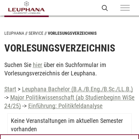
LEUPHANA
SERVICE
VORLESUNGSVERZEICHNIS
VORLESUNGSVERZEICHNIS
Suchen Sie
hier
über ein Suchformular im
Vorlesungsverzeichnis der Leuphana.
Start
>
Leuphana Bachelor (B.A./B.Eng./B.Sc./LL.B.)
->
Major Politikwissenschaft (ab Studienbeginn WiSe
24/25)
->
Einführung: Politikfeldanalyse
Keine Veranstaltungen im aktuellen Semester
vorhanden