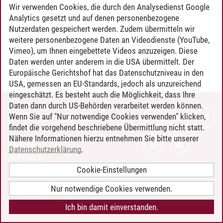
Wir verwenden Cookies, die durch den Analysedienst Google
Analytics gesetzt und auf denen personenbezogene
Nutzerdaten gespeichert werden. Zudem übermitteln wir
Timo Leder
/
30.06.2024
weitere personenbezogene Daten an Videodienste (YouTube,
Vimeo), um Ihnen eingebettete Videos anzuzeigen. Diese
Daten werden unter anderem in die USA übermittelt. Der
Europäische Gerichtshof hat das Datenschutzniveau in den
USA, gemessen an EU-Standards, jedoch als unzureichend
eingeschätzt. Es besteht auch die Möglichkeit, dass Ihre
Daten dann durch US-Behörden verarbeitet werden können.
KONTAKT
Wenn Sie auf "Nur notwendige Cookies verwenden" klicken,
findet die vorgehend beschriebene Übermittlung nicht statt.
LEUPHANA ALS ARBEITGEBER
Nähere Informationen hierzu entnehmen Sie bitte unserer
INTRANET
Datenschutzerklärung
.
IMPRESSUM
Cookie-Einstellungen
DATENSCHUTZ
BARRIEREFREIHEIT
Nur notwendige Cookies verwenden.
COOKIE-EINSTELLUNGEN
Ich bin damit einverstanden.