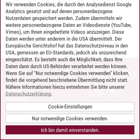
Wir verwenden Cookies, die durch den Analysedienst Google
vorhanden
Analytics gesetzt und auf denen personenbezogene
Nutzerdaten gespeichert werden. Zudem übermitteln wir
weitere personenbezogene Daten an Videodienste (YouTube,
Vimeo), um Ihnen eingebettete Videos anzuzeigen. Diese
Timo Leder
/
30.06.2024
Daten werden unter anderem in die USA übermittelt. Der
Europäische Gerichtshof hat das Datenschutzniveau in den
USA, gemessen an EU-Standards, jedoch als unzureichend
eingeschätzt. Es besteht auch die Möglichkeit, dass Ihre
Daten dann durch US-Behörden verarbeitet werden können.
KONTAKT
Wenn Sie auf "Nur notwendige Cookies verwenden" klicken,
findet die vorgehend beschriebene Übermittlung nicht statt.
LEUPHANA ALS ARBEITGEBER
Nähere Informationen hierzu entnehmen Sie bitte unserer
INTRANET
Datenschutzerklärung
.
IMPRESSUM
Cookie-Einstellungen
DATENSCHUTZ
BARRIEREFREIHEIT
Nur notwendige Cookies verwenden.
COOKIE-EINSTELLUNGEN
Ich bin damit einverstanden.