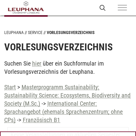
LEUPHANA
SERVICE
VORLESUNGSVERZEICHNIS
VORLESUNGSVERZEICHNIS
Suchen Sie
hier
über ein Suchformular im
Vorlesungsverzeichnis der Leuphana.
Start
>
Masterprogramm Sustainability:
Sustainability Science: Ecosystems, Biodiversity and
Society (M.Sc.)
->
International Center:
Sprachangebot (ehemals Sprachenzentrum; ohne
CPs)
->
Französisch B1
Keine Veranstaltungen im aktuellen Semester