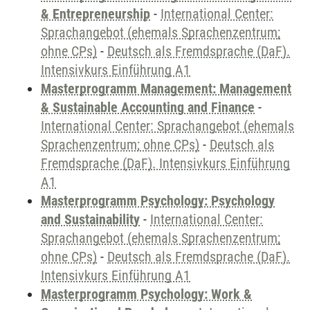
& Entrepreneurship
-
International Center:
Sprachangebot (ehemals Sprachenzentrum;
ohne CPs)
-
Deutsch als Fremdsprache (DaF).
Intensivkurs Einführung A1
Masterprogramm Management: Management
& Sustainable Accounting and Finance
-
International Center: Sprachangebot (ehemals
Sprachenzentrum; ohne CPs)
-
Deutsch als
Fremdsprache (DaF). Intensivkurs Einführung
A1
Masterprogramm Psychology: Psychology
and Sustainability
-
International Center:
Sprachangebot (ehemals Sprachenzentrum;
ohne CPs)
-
Deutsch als Fremdsprache (DaF).
Intensivkurs Einführung A1
Masterprogramm Psychology: Work &