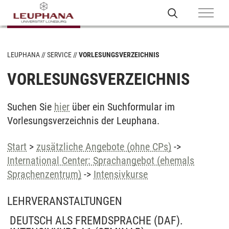
LEUPHANA
SERVICE
VORLESUNGSVERZEICHNIS
VORLESUNGSVERZEICHNIS
Suchen Sie
hier
über ein Suchformular im
Vorlesungsverzeichnis der Leuphana.
Start
>
zusätzliche Angebote (ohne CPs)
->
International Center: Sprachangebot (ehemals
Sprachenzentrum)
->
Intensivkurse
LEHRVERANSTALTUNGEN
DEUTSCH ALS FREMDSPRACHE (DAF).