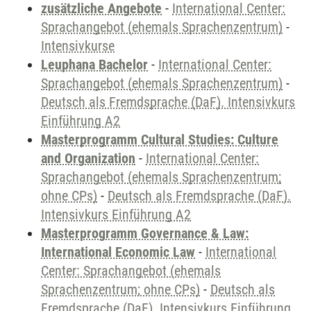
zusätzliche Angebote
-
International Center:
Sprachangebot (ehemals Sprachenzentrum)
-
Intensivkurse
Leuphana Bachelor
-
International Center:
Sprachangebot (ehemals Sprachenzentrum)
-
Deutsch als Fremdsprache (DaF). Intensivkurs
Einführung A2
Masterprogramm Cultural Studies: Culture
and Organization
-
International Center:
Sprachangebot (ehemals Sprachenzentrum;
ohne CPs)
-
Deutsch als Fremdsprache (DaF).
Intensivkurs Einführung A2
Masterprogramm Governance & Law:
International Economic Law
-
International
Center: Sprachangebot (ehemals
Sprachenzentrum; ohne CPs)
-
Deutsch als
Fremdsprache (DaF). Intensivkurs Einführung