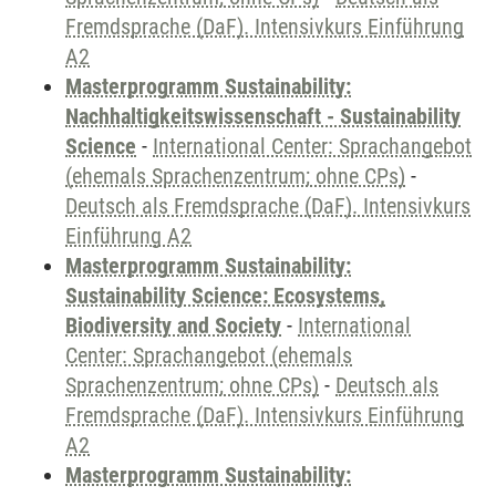
Fremdsprache (DaF). Intensivkurs Einführung
A2
Masterprogramm Sustainability:
Nachhaltigkeitswissenschaft - Sustainability
Science
-
International Center: Sprachangebot
(ehemals Sprachenzentrum; ohne CPs)
-
Deutsch als Fremdsprache (DaF). Intensivkurs
Einführung A2
Masterprogramm Sustainability:
Sustainability Science: Ecosystems,
Biodiversity and Society
-
International
Center: Sprachangebot (ehemals
Sprachenzentrum; ohne CPs)
-
Deutsch als
Fremdsprache (DaF). Intensivkurs Einführung
A2
Masterprogramm Sustainability: