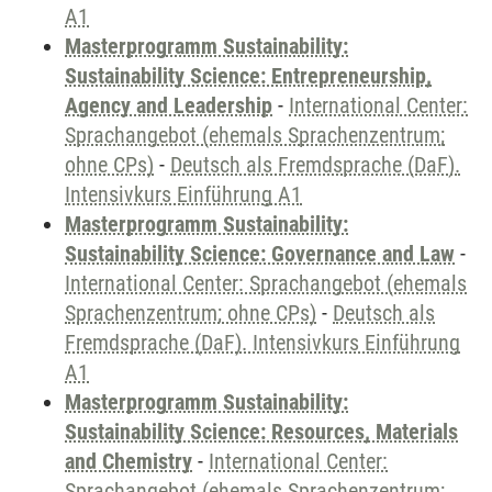
A1
Masterprogramm Sustainability:
Sustainability Science: Entrepreneurship,
Agency and Leadership
-
International Center:
Sprachangebot (ehemals Sprachenzentrum;
ohne CPs)
-
Deutsch als Fremdsprache (DaF).
Intensivkurs Einführung A1
Masterprogramm Sustainability:
Sustainability Science: Governance and Law
-
International Center: Sprachangebot (ehemals
Sprachenzentrum; ohne CPs)
-
Deutsch als
Fremdsprache (DaF). Intensivkurs Einführung
A1
Masterprogramm Sustainability:
Sustainability Science: Resources, Materials
and Chemistry
-
International Center:
Sprachangebot (ehemals Sprachenzentrum;