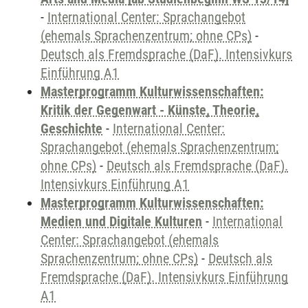
-
International Center: Sprachangebot
(ehemals Sprachenzentrum; ohne CPs)
-
Deutsch als Fremdsprache (DaF). Intensivkurs
Einführung A1
Masterprogramm Kulturwissenschaften:
Kritik der Gegenwart - Künste, Theorie,
Geschichte
-
International Center:
Sprachangebot (ehemals Sprachenzentrum;
ohne CPs)
-
Deutsch als Fremdsprache (DaF).
Intensivkurs Einführung A1
Masterprogramm Kulturwissenschaften:
Medien und Digitale Kulturen
-
International
Center: Sprachangebot (ehemals
Sprachenzentrum; ohne CPs)
-
Deutsch als
Fremdsprache (DaF). Intensivkurs Einführung
A1