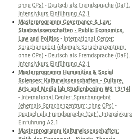
ohne CPs)
-
Deutsch als Fremdsprache (DaF).
Intensivkurs Einführung A2.1
Masterprogramm Governance & Law:
Staatswissenschaften - Public Economics,
Law and Politics
-
International Center:
Sprachangebot (ehemals Sprachenzentrum;
ohne CPs)
-
Deutsch als Fremdsprache (DaF).
Intensivkurs Einführung A2.1
Masterprogramm Humanities & Social
Sciences: Kulturwissenschaften - Culture,
Arts and Media [ab Studienbeginn WS 13/14]
-
International Center: Sprachangebot
(ehemals Sprachenzentrum; ohne CPs)
-
Deutsch als Fremdsprache (DaF). Intensivkurs
Einführung A2.1
Masterprogramm Kulturwissenschaften: