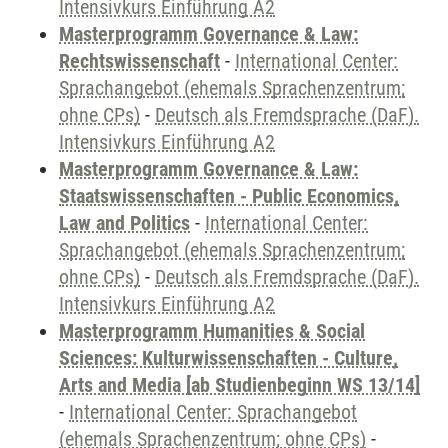
Intensivkurs Einführung A2
Masterprogramm Governance & Law:
Rechtswissenschaft
-
International Center:
Sprachangebot (ehemals Sprachenzentrum;
ohne CPs)
-
Deutsch als Fremdsprache (DaF).
Intensivkurs Einführung A2
Masterprogramm Governance & Law:
Staatswissenschaften - Public Economics,
Law and Politics
-
International Center:
Sprachangebot (ehemals Sprachenzentrum;
ohne CPs)
-
Deutsch als Fremdsprache (DaF).
Intensivkurs Einführung A2
Masterprogramm Humanities & Social
Sciences: Kulturwissenschaften - Culture,
Arts and Media [ab Studienbeginn WS 13/14]
-
International Center: Sprachangebot
(ehemals Sprachenzentrum; ohne CPs)
-