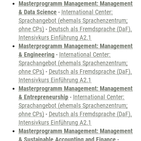
Masterprogramm Management: Management
& Data Science
-
International Center:
Sprachangebot (ehemals Sprachenzentrum;
ohne CPs)
-
Deutsch als Fremdsprache (DaF).
Intensivkurs Einführung A2.1
Masterprogramm Management: Management
& Engineering
-
International Center:
Sprachangebot (ehemals Sprachenzentrum;
ohne CPs)
-
Deutsch als Fremdsprache (DaF).
Intensivkurs Einführung A2.1
Masterprogramm Management: Management
& Entrepreneurship
-
International Center:
Sprachangebot (ehemals Sprachenzentrum;
ohne CPs)
-
Deutsch als Fremdsprache (DaF).
Intensivkurs Einführung A2.1
Masterprogramm Management: Management
& Sustainable Accounting and Finance
-