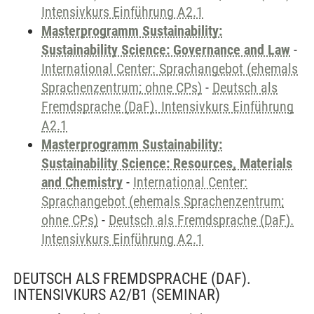
Intensivkurs Einführung A2.1
Masterprogramm Sustainability:
Sustainability Science: Governance and Law
-
International Center: Sprachangebot (ehemals
Sprachenzentrum; ohne CPs)
-
Deutsch als
Fremdsprache (DaF). Intensivkurs Einführung
A2.1
Masterprogramm Sustainability:
Sustainability Science: Resources, Materials
and Chemistry
-
International Center:
Sprachangebot (ehemals Sprachenzentrum;
ohne CPs)
-
Deutsch als Fremdsprache (DaF).
Intensivkurs Einführung A2.1
DEUTSCH ALS FREMDSPRACHE (DAF).
INTENSIVKURS A2/B1
(SEMINAR)