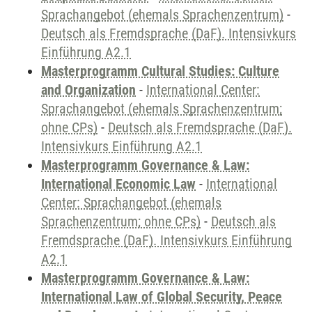
Sprachangebot (ehemals Sprachenzentrum)
-
Deutsch als Fremdsprache (DaF). Intensivkurs
Einführung A2.1
Masterprogramm Cultural Studies: Culture
and Organization
-
International Center:
Sprachangebot (ehemals Sprachenzentrum;
ohne CPs)
-
Deutsch als Fremdsprache (DaF).
Intensivkurs Einführung A2.1
Masterprogramm Governance & Law:
International Economic Law
-
International
Center: Sprachangebot (ehemals
Sprachenzentrum; ohne CPs)
-
Deutsch als
Fremdsprache (DaF). Intensivkurs Einführung
A2.1
Masterprogramm Governance & Law:
International Law of Global Security, Peace