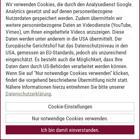
Masterprogramm Governance & Law:
Wir verwenden Cookies, die durch den Analysedienst Google
International Economic Law
-
International
Analytics gesetzt und auf denen personenbezogene
Nutzerdaten gespeichert werden. Zudem übermitteln wir
Center: Sprachangebot (ehemals
weitere personenbezogene Daten an Videodienste (YouTube,
Sprachenzentrum; ohne CPs)
-
Deutsch als
Vimeo), um Ihnen eingebettete Videos anzuzeigen. Diese
Fremdsprache (DaF). Intensivkurs Einführung
Daten werden unter anderem in die USA übermittelt. Der
B2
Europäische Gerichtshof hat das Datenschutzniveau in den
USA, gemessen an EU-Standards, jedoch als unzureichend
Masterprogramm Governance & Law:
eingeschätzt. Es besteht auch die Möglichkeit, dass Ihre
International Law of Global Security, Peace
Daten dann durch US-Behörden verarbeitet werden können.
and Development
-
International Center:
Wenn Sie auf "Nur notwendige Cookies verwenden" klicken,
Sprachangebot (ehemals Sprachenzentrum;
findet die vorgehend beschriebene Übermittlung nicht statt.
Nähere Informationen hierzu entnehmen Sie bitte unserer
ohne CPs)
-
Deutsch als Fremdsprache (DaF).
Datenschutzerklärung
.
Intensivkurs Einführung B2
Masterprogramm Governance & Law: Public
Cookie-Einstellungen
Affairs and Democracy
-
International Center:
Nur notwendige Cookies verwenden.
Sprachangebot (ehemals Sprachenzentrum;
ohne CPs)
-
Deutsch als Fremdsprache (DaF).
Ich bin damit einverstanden.
Intensivkurs Einführung B2