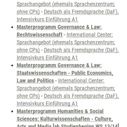
Sprachangebot (ehemals Sprachenzentrum;
ohne CPs)
-
Deutsch als Fremdsprache (DaF).
Intensivkurs Einführung A1
Masterprogramm Governance & Law:
Rechtswissenschaft
-
International Center:
Sprachangebot (ehemals Sprachenzentrum;
ohne CPs)
-
Deutsch als Fremdsprache (DaF).
Intensivkurs Einführung A1
Masterprogramm Governance & Law:
Staatswissenschaften - Public Economics,
Law and Politics
-
International Center:
Sprachangebot (ehemals Sprachenzentrum;
ohne CPs)
-
Deutsch als Fremdsprache (DaF).
Intensivkurs Einführung A1
Masterprogramm Humanities & Social
Sciences: Kulturwissenschaften - Culture,
Arts and Media [ab Studienbeginn WS 13/14]