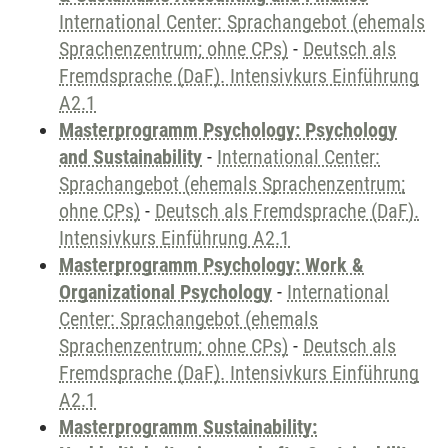
International Center: Sprachangebot (ehemals
Sprachenzentrum; ohne CPs)
-
Deutsch als
Fremdsprache (DaF). Intensivkurs Einführung
A2.1
Masterprogramm Psychology: Psychology
and Sustainability
-
International Center:
Sprachangebot (ehemals Sprachenzentrum;
ohne CPs)
-
Deutsch als Fremdsprache (DaF).
Intensivkurs Einführung A2.1
Masterprogramm Psychology: Work &
Organizational Psychology
-
International
Center: Sprachangebot (ehemals
Sprachenzentrum; ohne CPs)
-
Deutsch als
Fremdsprache (DaF). Intensivkurs Einführung
A2.1
Masterprogramm Sustainability: