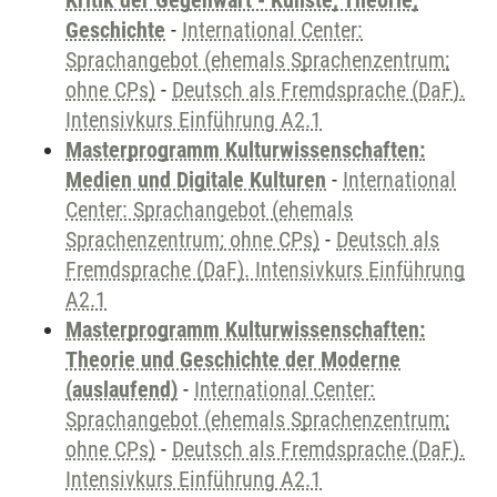
Kritik der Gegenwart - Künste, Theorie,
Geschichte
-
International Center:
Sprachangebot (ehemals Sprachenzentrum;
ohne CPs)
-
Deutsch als Fremdsprache (DaF).
Intensivkurs Einführung A2.1
Masterprogramm Kulturwissenschaften:
Medien und Digitale Kulturen
-
International
Center: Sprachangebot (ehemals
Sprachenzentrum; ohne CPs)
-
Deutsch als
Fremdsprache (DaF). Intensivkurs Einführung
A2.1
Masterprogramm Kulturwissenschaften:
Theorie und Geschichte der Moderne
(auslaufend)
-
International Center:
Sprachangebot (ehemals Sprachenzentrum;
ohne CPs)
-
Deutsch als Fremdsprache (DaF).
Intensivkurs Einführung A2.1