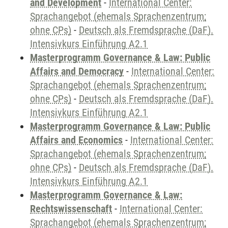
and Development
-
International Center:
Sprachangebot (ehemals Sprachenzentrum;
ohne CPs)
-
Deutsch als Fremdsprache (DaF).
Intensivkurs Einführung A2.1
Masterprogramm Governance & Law: Public
Affairs and Democracy
-
International Center:
Sprachangebot (ehemals Sprachenzentrum;
ohne CPs)
-
Deutsch als Fremdsprache (DaF).
Intensivkurs Einführung A2.1
Masterprogramm Governance & Law: Public
Affairs and Economics
-
International Center:
Sprachangebot (ehemals Sprachenzentrum;
ohne CPs)
-
Deutsch als Fremdsprache (DaF).
Intensivkurs Einführung A2.1
Masterprogramm Governance & Law:
Rechtswissenschaft
-
International Center:
Sprachangebot (ehemals Sprachenzentrum;