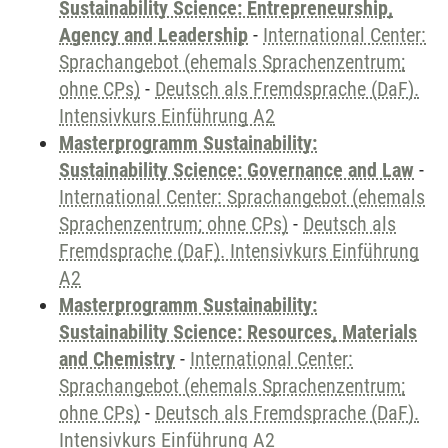
Sustainability Science: Entrepreneurship,
Agency and Leadership
-
International Center:
Sprachangebot (ehemals Sprachenzentrum;
ohne CPs)
-
Deutsch als Fremdsprache (DaF).
Intensivkurs Einführung A2
Masterprogramm Sustainability:
Sustainability Science: Governance and Law
-
International Center: Sprachangebot (ehemals
Sprachenzentrum; ohne CPs)
-
Deutsch als
Fremdsprache (DaF). Intensivkurs Einführung
A2
Masterprogramm Sustainability:
Sustainability Science: Resources, Materials
and Chemistry
-
International Center:
Sprachangebot (ehemals Sprachenzentrum;
ohne CPs)
-
Deutsch als Fremdsprache (DaF).
Intensivkurs Einführung A2