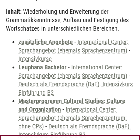
Inhalt:
Wiederholung und Erweiterung der
Grammatikkenntnisse; Aufbau und Festigung des
Wortschatzes in unterschiedlichen Bereichen.
zusätzliche Angebote
-
International Center:
Sprachangebot (ehemals Sprachenzentrum)
-
Intensivkurse
Leuphana Bachelor
-
International Center:
Sprachangebot (ehemals Sprachenzentrum)
-
Deutsch als Fremdsprache (DaF). Intensivkurs
Einführung B2
Masterprogramm Cultural Studies: Culture
and Organization
-
International Center:
Sprachangebot (ehemals Sprachenzentrum;
ohne CPs)
-
Deutsch als Fremdsprache (DaF).
Intensivkurs Einführung B2