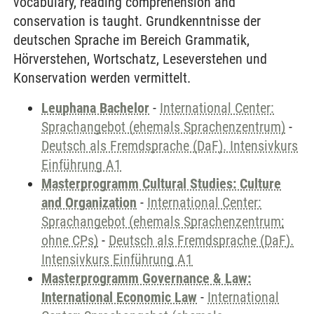
vocabulary, reading comprehension and
conservation is taught. Grundkenntnisse der
deutschen Sprache im Bereich Grammatik,
Hörverstehen, Wortschatz, Leseverstehen und
Konservation werden vermittelt.
Leuphana Bachelor
-
International Center:
Sprachangebot (ehemals Sprachenzentrum)
-
Deutsch als Fremdsprache (DaF). Intensivkurs
Einführung A1
Masterprogramm Cultural Studies: Culture
and Organization
-
International Center:
Sprachangebot (ehemals Sprachenzentrum;
ohne CPs)
-
Deutsch als Fremdsprache (DaF).
Intensivkurs Einführung A1
Masterprogramm Governance & Law:
International Economic Law
-
International