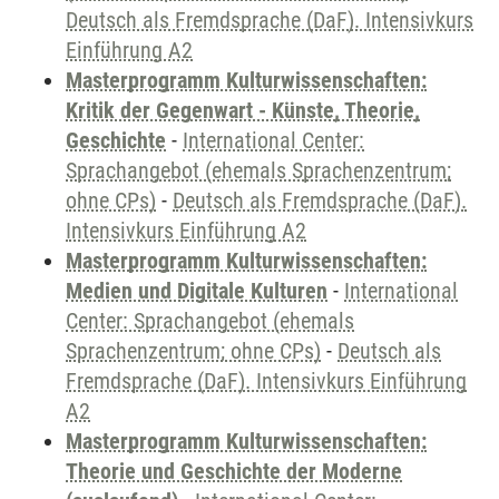
Deutsch als Fremdsprache (DaF). Intensivkurs
Einführung A2
Masterprogramm Kulturwissenschaften:
Kritik der Gegenwart - Künste, Theorie,
Geschichte
-
International Center:
Sprachangebot (ehemals Sprachenzentrum;
ohne CPs)
-
Deutsch als Fremdsprache (DaF).
Intensivkurs Einführung A2
Masterprogramm Kulturwissenschaften:
Medien und Digitale Kulturen
-
International
Center: Sprachangebot (ehemals
Sprachenzentrum; ohne CPs)
-
Deutsch als
Fremdsprache (DaF). Intensivkurs Einführung
A2
Masterprogramm Kulturwissenschaften:
Theorie und Geschichte der Moderne