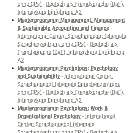
ohne CPs)
-
Deutsch als Fremdsprache (DaF).
Intensivkurs Einführung A2
Masterprogramm Management: Management
& Sustainable Accounting and Finance
-
International Center: Sprachangebot (ehemals
Sprachenzentrum; ohne CPs)
-
Deutsch als
Fremdsprache (DaF). Intensivkurs Einführung
A2
Masterprogramm Psychology: Psychology
and Sustainability
-
International Center:
Sprachangebot (ehemals Sprachenzentrum;
ohne CPs)
-
Deutsch als Fremdsprache (DaF).
Intensivkurs Einführung A2
Masterprogramm Psychology: Work &
Organizational Psychology
-
International
Center: Sprachangebot (ehemals
Sprachenzentrum; ohne CPs)
-
Deutsch als