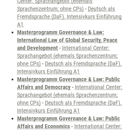
Center: Sprachangebot (ehemals
Sprachenzentrum; ohne CPs)
-
Deutsch als
Fremdsprache (DaF). Intensivkurs Einführung
A1
Masterprogramm Governance & Law:
International Law of Global Security, Peace
and Development
-
International Center:
Sprachangebot (ehemals Sprachenzentrum;
ohne CPs)
-
Deutsch als Fremdsprache (DaF).
Intensivkurs Einführung A1
Masterprogramm Governance & Law: Public
Affairs and Democracy
-
International Center:
Sprachangebot (ehemals Sprachenzentrum;
ohne CPs)
-
Deutsch als Fremdsprache (DaF).
Intensivkurs Einführung A1
Masterprogramm Governance & Law: Public
Affairs and Economics
-
International Center: