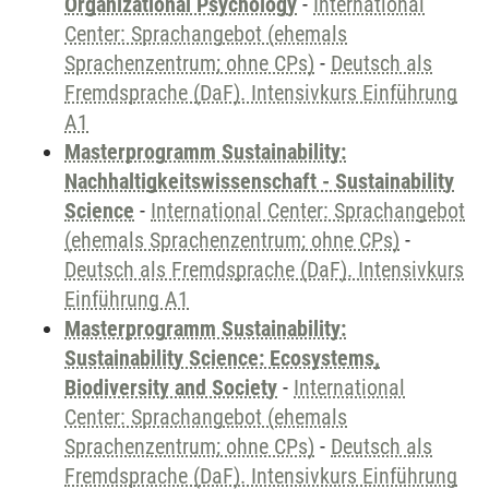
Organizational Psychology
-
International
Center: Sprachangebot (ehemals
Sprachenzentrum; ohne CPs)
-
Deutsch als
Fremdsprache (DaF). Intensivkurs Einführung
A1
Masterprogramm Sustainability:
Nachhaltigkeitswissenschaft - Sustainability
Science
-
International Center: Sprachangebot
(ehemals Sprachenzentrum; ohne CPs)
-
Deutsch als Fremdsprache (DaF). Intensivkurs
Einführung A1
Masterprogramm Sustainability:
Sustainability Science: Ecosystems,
Biodiversity and Society
-
International
Center: Sprachangebot (ehemals
Sprachenzentrum; ohne CPs)
-
Deutsch als
Fremdsprache (DaF). Intensivkurs Einführung