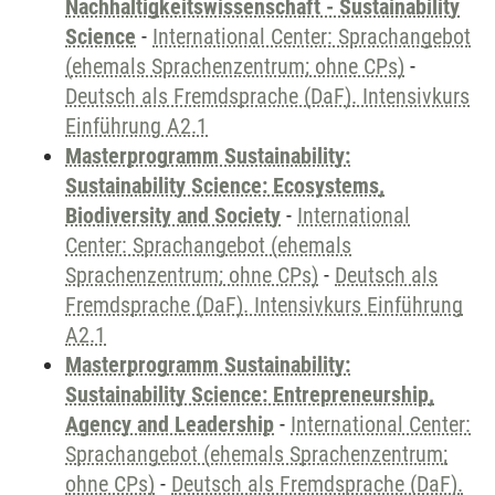
Nachhaltigkeitswissenschaft - Sustainability
Science
-
International Center: Sprachangebot
(ehemals Sprachenzentrum; ohne CPs)
-
Deutsch als Fremdsprache (DaF). Intensivkurs
Einführung A2.1
Masterprogramm Sustainability:
Sustainability Science: Ecosystems,
Biodiversity and Society
-
International
Center: Sprachangebot (ehemals
Sprachenzentrum; ohne CPs)
-
Deutsch als
Fremdsprache (DaF). Intensivkurs Einführung
A2.1
Masterprogramm Sustainability:
Sustainability Science: Entrepreneurship,
Agency and Leadership
-
International Center:
Sprachangebot (ehemals Sprachenzentrum;
ohne CPs)
-
Deutsch als Fremdsprache (DaF).