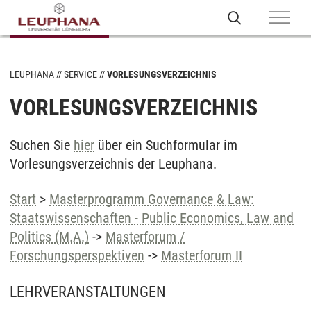
LEUPHANA
SERVICE
VORLESUNGSVERZEICHNIS
VORLESUNGSVERZEICHNIS
Suchen Sie
hier
über ein Suchformular im
Vorlesungsverzeichnis der Leuphana.
Start
>
Masterprogramm Governance & Law:
Staatswissenschaften - Public Economics, Law and
Politics (M.A.)
->
Masterforum /
Forschungsperspektiven
->
Masterforum II
LEHRVERANSTALTUNGEN