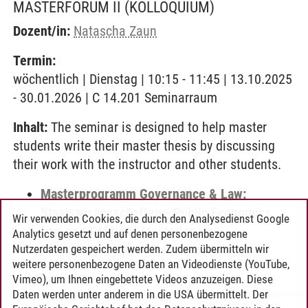
MASTERFORUM II
(KOLLOQUIUM)
Dozent/in:
Natascha Zaun
Termin:
wöchentlich | Dienstag | 10:15 - 11:45 | 13.10.2025
- 30.01.2026 | C 14.201 Seminarraum
Inhalt:
The seminar is designed to help master
students write their master thesis by discussing
their work with the instructor and other students.
Masterprogramm Governance & Law:
Staatswissenschaften - Public Economics,
Wir verwenden Cookies, die durch den Analysedienst Google
Law and Politics
-
Masterforum /
Analytics gesetzt und auf denen personenbezogene
Forschungsperspektiven
-
Masterforum II
Nutzerdaten gespeichert werden. Zudem übermitteln wir
weitere personenbezogene Daten an Videodienste (YouTube,
Vimeo), um Ihnen eingebettete Videos anzuzeigen. Diese
Daten werden unter anderem in die USA übermittelt. Der