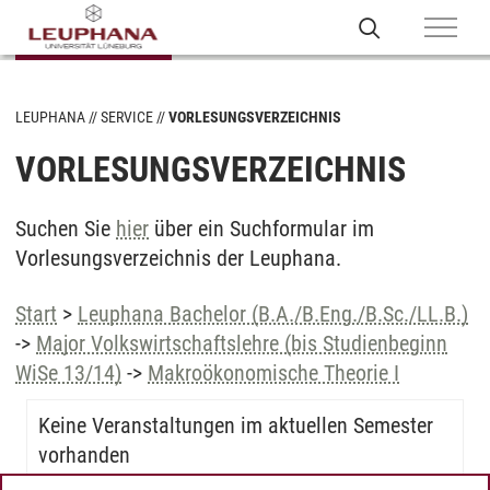
LEUPHANA
SERVICE
VORLESUNGSVERZEICHNIS
VORLESUNGSVERZEICHNIS
Suchen Sie
hier
über ein Suchformular im
Vorlesungsverzeichnis der Leuphana.
Start
>
Leuphana Bachelor (B.A./B.Eng./B.Sc./LL.B.)
->
Major Volkswirtschaftslehre (bis Studienbeginn
WiSe 13/14)
->
Makroökonomische Theorie I
Keine Veranstaltungen im aktuellen Semester
vorhanden