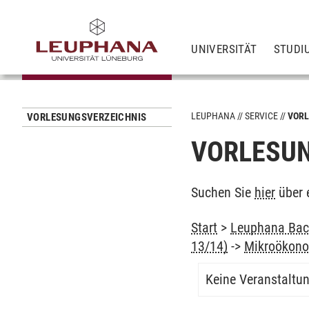
UNIVERSITÄT
STUDI
LEUPHANA
SERVICE
VORL
VORLESUNGSVERZEICHNIS
VORLESUN
Suchen Sie
hier
über 
Start
>
Leuphana Bach
13/14)
->
Mikroökono
Keine Veranstaltu