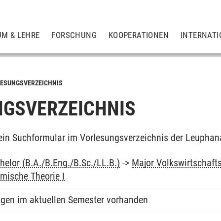
UM & LEHRE
FORSCHUNG
KOOPERATIONEN
INTERNATI
ESUNGSVERZEICHNIS
GSVERZEICHNIS
ein Suchformular im Vorlesungsverzeichnis der Leuphan
elor (B.A./B.Eng./B.Sc./LL.B.)
->
Major Volkswirtschaft
mische Theorie I
ngen im aktuellen Semester vorhanden