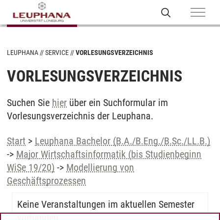
LEUPHANA
SERVICE
VORLESUNGSVERZEICHNIS
VORLESUNGSVERZEICHNIS
Suchen Sie
hier
über ein Suchformular im
Vorlesungsverzeichnis der Leuphana.
Start
>
Leuphana Bachelor (B.A./B.Eng./B.Sc./LL.B.)
->
Major Wirtschaftsinformatik (bis Studienbeginn
WiSe 19/20)
->
Modellierung von
Geschäftsprozessen
Keine Veranstaltungen im aktuellen Semester
vorhanden