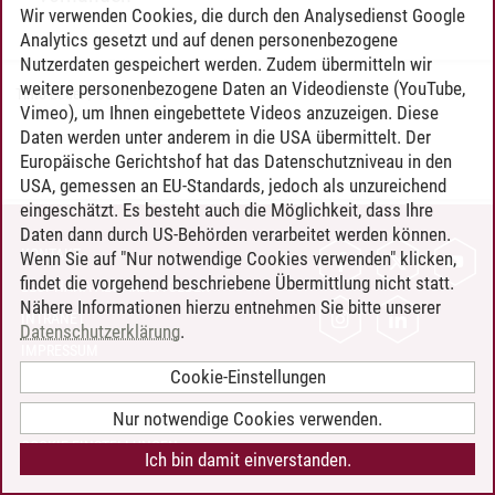
Wir verwenden Cookies, die durch den Analysedienst Google
Analytics gesetzt und auf denen personenbezogene
Nutzerdaten gespeichert werden. Zudem übermitteln wir
weitere personenbezogene Daten an Videodienste (YouTube,
Timo Leder
/
30.06.2024
Vimeo), um Ihnen eingebettete Videos anzuzeigen. Diese
Daten werden unter anderem in die USA übermittelt. Der
Europäische Gerichtshof hat das Datenschutzniveau in den
USA, gemessen an EU-Standards, jedoch als unzureichend
eingeschätzt. Es besteht auch die Möglichkeit, dass Ihre
Daten dann durch US-Behörden verarbeitet werden können.
KONTAKT
Wenn Sie auf "Nur notwendige Cookies verwenden" klicken,
findet die vorgehend beschriebene Übermittlung nicht statt.
LEUPHANA ALS ARBEITGEBER
Nähere Informationen hierzu entnehmen Sie bitte unserer
INTRANET
Datenschutzerklärung
.
IMPRESSUM
Cookie-Einstellungen
DATENSCHUTZ
BARRIEREFREIHEIT
Nur notwendige Cookies verwenden.
COOKIE-EINSTELLUNGEN
Ich bin damit einverstanden.