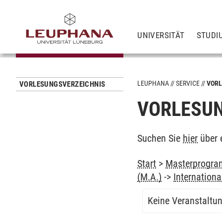
UNIVERSITÄT
STUDI
LEUPHANA
SERVICE
VORL
VORLESUNGSVERZEICHNIS
VORLESUN
Suchen Sie
hier
über 
Start
>
Masterprogram
(M.A.)
->
Internation
Keine Veranstaltu