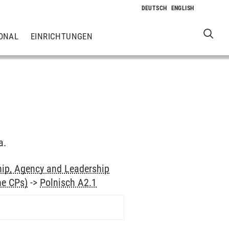
ONAL
EINRICHTUNGEN
a.
hip, Agency and Leadership
ne CPs)
->
Polnisch A2.1