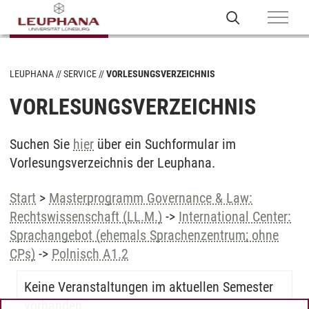
LEUPHANA
SERVICE
VORLESUNGSVERZEICHNIS
VORLESUNGSVERZEICHNIS
Suchen Sie
hier
über ein Suchformular im
Vorlesungsverzeichnis der Leuphana.
Start
>
Masterprogramm Governance & Law:
Rechtswissenschaft (LL.M.)
->
International Center:
Sprachangebot (ehemals Sprachenzentrum; ohne
CPs)
->
Polnisch A1.2
Keine Veranstaltungen im aktuellen Semester
vorhanden