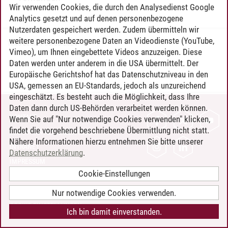
Wir verwenden Cookies, die durch den Analysedienst Google
Analytics gesetzt und auf denen personenbezogene
Nutzerdaten gespeichert werden. Zudem übermitteln wir
weitere personenbezogene Daten an Videodienste (YouTube,
Timo Leder
/
30.06.2024
Vimeo), um Ihnen eingebettete Videos anzuzeigen. Diese
Daten werden unter anderem in die USA übermittelt. Der
Europäische Gerichtshof hat das Datenschutzniveau in den
USA, gemessen an EU-Standards, jedoch als unzureichend
eingeschätzt. Es besteht auch die Möglichkeit, dass Ihre
Daten dann durch US-Behörden verarbeitet werden können.
KONTAKT
Wenn Sie auf "Nur notwendige Cookies verwenden" klicken,
findet die vorgehend beschriebene Übermittlung nicht statt.
LEUPHANA ALS ARBEITGEBER
Nähere Informationen hierzu entnehmen Sie bitte unserer
INTRANET
Datenschutzerklärung
.
IMPRESSUM
Cookie-Einstellungen
DATENSCHUTZ
BARRIEREFREIHEIT
Nur notwendige Cookies verwenden.
COOKIE-EINSTELLUNGEN
Ich bin damit einverstanden.