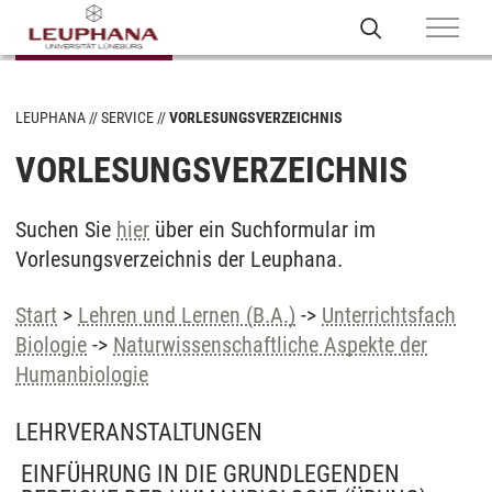
LEUPHANA
SERVICE
VORLESUNGSVERZEICHNIS
VORLESUNGSVERZEICHNIS
Suchen Sie
hier
über ein Suchformular im
Vorlesungsverzeichnis der Leuphana.
Start
>
Lehren und Lernen (B.A.)
->
Unterrichtsfach
Biologie
->
Naturwissenschaftliche Aspekte der
Humanbiologie
LEHRVERANSTALTUNGEN
EINFÜHRUNG IN DIE GRUNDLEGENDEN