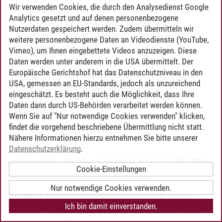
Wir verwenden Cookies, die durch den Analysedienst Google
Masterforum und Masterarbeit
-
Projektband
Analytics gesetzt und auf denen personenbezogene
Lehramt an Haupt- und Realschulen
-
Nutzerdaten gespeichert werden. Zudem übermitteln wir
Projektband, Masterforum und Masterarbeit
-
weitere personenbezogene Daten an Videodienste (YouTube,
Projektband
Vimeo), um Ihnen eingebettete Videos anzuzeigen. Diese
Daten werden unter anderem in die USA übermittelt. Der
Europäische Gerichtshof hat das Datenschutzniveau in den
1. SEMESTER: HABITUSSENSIBILITÄT: DER
USA, gemessen an EU-Standards, jedoch als unzureichend
BLICK VON LEHRKRÄFTEN AUF
eingeschätzt. Es besteht auch die Möglichkeit, dass Ihre
SCHÜLER*INNEN (ALLE FÄCHER, GHR)
Daten dann durch US-Behörden verarbeitet werden können.
(SEMINAR)
Wenn Sie auf "Nur notwendige Cookies verwenden" klicken,
Dozent/in:
Arwed Marquardt
findet die vorgehend beschriebene Übermittlung nicht statt.
Nähere Informationen hierzu entnehmen Sie bitte unserer
Termin:
Datenschutzerklärung
.
wöchentlich | Montag | 16:15 - 17:45 | 13.10.2025 -
Cookie-Einstellungen
30.01.2026 | C 6.320 Seminarraum
Nur notwendige Cookies verwenden.
Inhalt:
In diesem qualitativ-empirischen Projekt
Ich bin damit einverstanden.
wird der Frage nachgegangen, mit welchem Blick