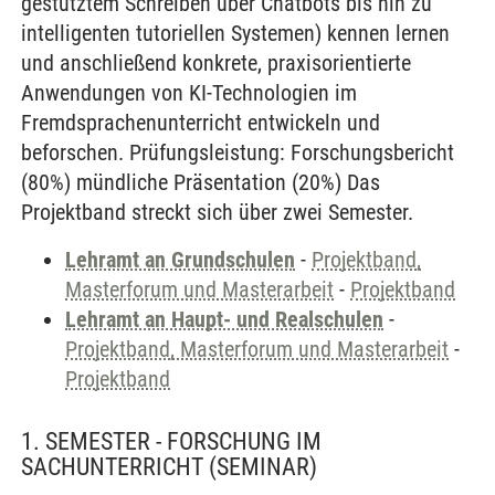
gestütztem Schreiben über Chatbots bis hin zu
intelligenten tutoriellen Systemen) kennen lernen
und anschließend konkrete, praxisorientierte
Anwendungen von KI-Technologien im
Fremdsprachenunterricht entwickeln und
beforschen. Prüfungsleistung: Forschungsbericht
(80%) mündliche Präsentation (20%) Das
Projektband streckt sich über zwei Semester.
Lehramt an Grundschulen
-
Projektband,
Masterforum und Masterarbeit
-
Projektband
Lehramt an Haupt- und Realschulen
-
Projektband, Masterforum und Masterarbeit
-
Projektband
1. SEMESTER - FORSCHUNG IM
SACHUNTERRICHT
(SEMINAR)