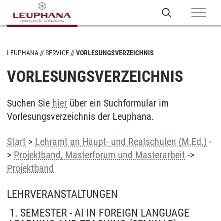
LEUPHANA
SERVICE
VORLESUNGSVERZEICHNIS
VORLESUNGSVERZEICHNIS
Suchen Sie
hier
über ein Suchformular im
Vorlesungsverzeichnis der Leuphana.
Start
>
Lehramt an Haupt- und Realschulen (M.Ed.)
-
>
Projektband, Masterforum und Masterarbeit
->
Projektband
LEHRVERANSTALTUNGEN
1. SEMESTER - AI IN FOREIGN LANGUAGE