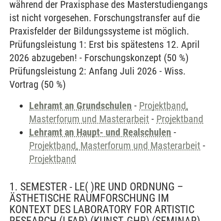
während der Praxisphase des Masterstudiengangs
ist nicht vorgesehen. Forschungstransfer auf die
Praxisfelder der Bildungssysteme ist möglich.
Prüfungsleistung 1: Erst bis spätestens 12. April
2026 abzugeben! - Forschungskonzept (50 %)
Prüfungsleistung 2: Anfang Juli 2026 - Wiss.
Vortrag (50 %)
Lehramt an Grundschulen
-
Projektband,
Masterforum und Masterarbeit
-
Projektband
Lehramt an Haupt- und Realschulen
-
Projektband, Masterforum und Masterarbeit
-
Projektband
1. SEMESTER - LE( )RE UND ORDNUNG –
ÄSTHETISCHE RAUMFORSCHUNG IM
KONTEXT DES LABORATORY FOR ARTISTIC
RESEARCH (LFAR) (KUNST, GHR)
(SEMINAR)