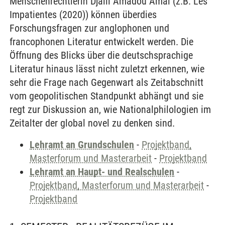
Menschenrechtlerin Djaïli Amadou Amal (z.B. Les
Impatientes (2020)) können überdies
Forschungsfragen zur anglophonen und
francophonen Literatur entwickelt werden. Die
Öffnung des Blicks über die deutschsprachige
Literatur hinaus lässt nicht zuletzt erkennen, wie
sehr die Frage nach Gegenwart als Zeitabschnitt
vom geopolitischen Standpunkt abhängt und sie
regt zur Diskussion an, wie Nationalphilologien im
Zeitalter der global novel zu denken sind.
Lehramt an Grundschulen
-
Projektband,
Masterforum und Masterarbeit
-
Projektband
Lehramt an Haupt- und Realschulen
-
Projektband, Masterforum und Masterarbeit
-
Projektband