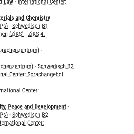
nd Law
-
International Center:
terials and Chemistry
-
CPs)
-
Schwedisch B1
hen (ZiKS)
-
ZiKS 4:
Sprachenzentrum)
-
rachenzentrum)
-
Schwedisch B2
onal Center: Sprachangebot
rnational Center:
ity, Peace and Development
-
CPs)
-
Schwedisch B2
ternational Center: