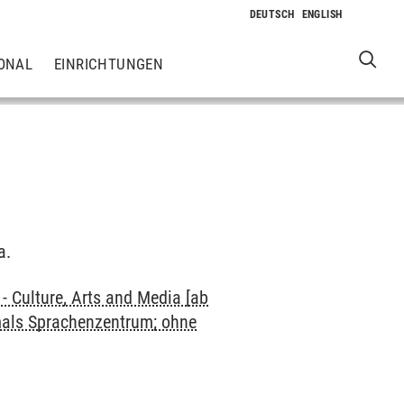
ONAL
EINRICHTUNGEN
a.
 Culture, Arts and Media [ab
mals Sprachenzentrum; ohne