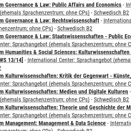
 Governance & Law: Public Affairs and Economics
-
In
(ehemals Sprachenzentrum; ohne CPs)
-
Schwedisch B2
m Governance & Law: Rechtswissenschaft
-
Internation
henzentrum; ohne CPs)
-
Schwedisch B2
 Governance & Law: Staatswissenschaften - Public Eco
Center: Sprachangebot (ehemals Sprachenzentrum; ohne 
 Humanities & Social Sciences: Kulturwissenschaften -
WS 13/14]
-
International Center: Sprachangebot (ehem
2
 Kulturwissenschaften: Kritik der Gegenwart - Künste,
Center: Sprachangebot (ehemals Sprachenzentrum; ohne 
 Kulturwissenschaften: Medien und Digitale Kulturen
(ehemals Sprachenzentrum; ohne CPs)
-
Schwedisch B2
 Kulturwissenschaften: Theorie und Geschichte der M
Center: Sprachangebot (ehemals Sprachenzentrum; ohne 
m Management: Management & Data Science
-
Internat