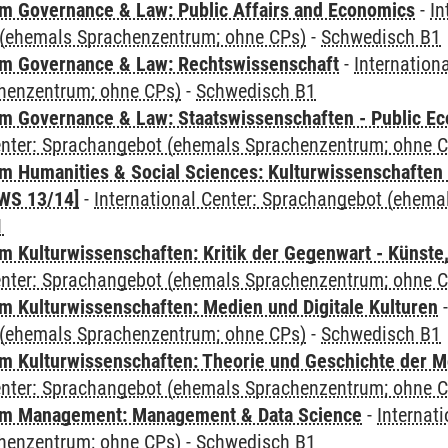
 Governance & Law: Public Affairs and Economics
-
In
(ehemals Sprachenzentrum; ohne CPs)
-
Schwedisch B1
m Governance & Law: Rechtswissenschaft
-
Internation
henzentrum; ohne CPs)
-
Schwedisch B1
 Governance & Law: Staatswissenschaften - Public Eco
Center: Sprachangebot (ehemals Sprachenzentrum; ohne 
 Humanities & Social Sciences: Kulturwissenschaften -
WS 13/14]
-
International Center: Sprachangebot (ehem
1
 Kulturwissenschaften: Kritik der Gegenwart - Künste,
Center: Sprachangebot (ehemals Sprachenzentrum; ohne 
 Kulturwissenschaften: Medien und Digitale Kulturen
(ehemals Sprachenzentrum; ohne CPs)
-
Schwedisch B1
 Kulturwissenschaften: Theorie und Geschichte der M
Center: Sprachangebot (ehemals Sprachenzentrum; ohne 
m Management: Management & Data Science
-
Internat
henzentrum; ohne CPs)
-
Schwedisch B1