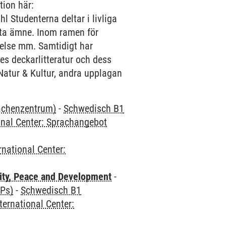
tion här:
 Studenterna deltar i livliga
tta ämne. Inom ramen för
åelse mm. Samtidigt har
es deckarlitteratur och dess
(Natur & Kultur, andra upplagan
rachenzentrum)
-
Schwedisch B1
onal Center: Sprachangebot
rnational Center:
ity, Peace and Development
-
CPs)
-
Schwedisch B1
ternational Center: