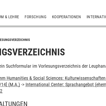
UM & LEHRE
FORSCHUNG
KOOPERATIONEN
INTERNATI
ESUNGSVERZEICHNIS
GSVERZEICHNIS
ein Suchformular im Vorlesungsverzeichnis der Leuphan
m Humanities & Social Sciences: Kulturwissenschaften -
14] (M.A.)
->
International Center: Sprachangebot (ehe
B2
ALTUNGEN