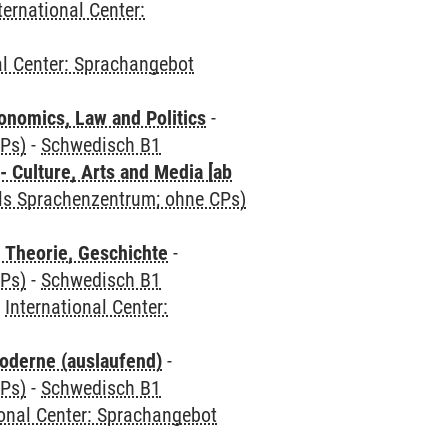
ternational Center:
al Center: Sprachangebot
nomics, Law and Politics
-
CPs)
-
Schwedisch B1
 Culture, Arts and Media [ab
als Sprachenzentrum; ohne CPs)
 Theorie, Geschichte
-
CPs)
-
Schwedisch B1
-
International Center:
oderne (auslaufend)
-
CPs)
-
Schwedisch B1
ional Center: Sprachangebot