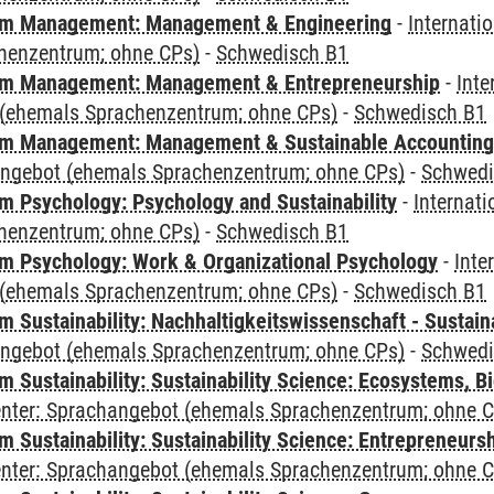
m Management: Management & Engineering
-
Internati
henzentrum; ohne CPs)
-
Schwedisch B1
m Management: Management & Entrepreneurship
-
Inte
(ehemals Sprachenzentrum; ohne CPs)
-
Schwedisch B1
m Management: Management & Sustainable Accounting
angebot (ehemals Sprachenzentrum; ohne CPs)
-
Schwedi
 Psychology: Psychology and Sustainability
-
Internat
henzentrum; ohne CPs)
-
Schwedisch B1
 Psychology: Work & Organizational Psychology
-
Inte
(ehemals Sprachenzentrum; ohne CPs)
-
Schwedisch B1
Sustainability: Nachhaltigkeitswissenschaft - Sustaina
angebot (ehemals Sprachenzentrum; ohne CPs)
-
Schwedi
Sustainability: Sustainability Science: Ecosystems, Bi
Center: Sprachangebot (ehemals Sprachenzentrum; ohne 
 Sustainability: Sustainability Science: Entrepreneurs
Center: Sprachangebot (ehemals Sprachenzentrum; ohne 