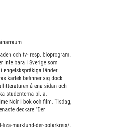
eminarraum
aden och tv- resp. bioprogram.
er inte bara i Sverige som
 i engelskspråkiga länder
ras kärlek befinner sig dock
litteraturen å ena sidan och
ka studenterna bl. a.
me Noir i bok och film. Tisdag,
enaste deckare "Der
-liza-marklund-der-polarkreis/.