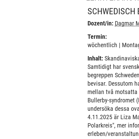
SCHWEDISCH 
Dozent/in:
Dagmar M
Termin:
wöchentlich | Montag
Inhalt:
Skandinaviska
Samtidigt har svenska
begreppen Schwedenkr
bevisar. Dessutom har
mellan två motsatta
Bullerby-syndromet (
undersöka dessa ovan
4.11.2025 är Liza Ma
Polarkreis", mer in
erleben/veranstaltun