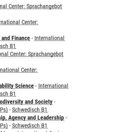
onal Center: Sprachangebot
rnational Center:
 and Finance
-
International
sch B1
ional Center: Sprachangebot
rnational Center:
bility Science
-
International
sch B1
odiversity and Society
-
CPs)
-
Schwedisch B1
hip, Agency and Leadership
-
CPs)
-
Schwedisch B1