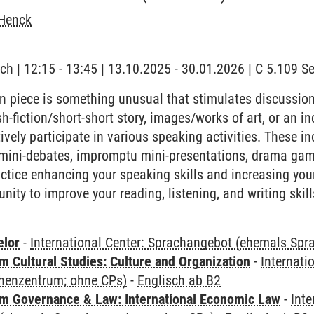
Henck
ch | 12:15 - 13:45 | 13.10.2025 - 30.01.2026 | C 5.109 
 piece is something unusual that stimulates discussion. I
ash-fiction/short-short story, images/works of art, or an i
vely participate in various speaking activities. These in
 mini-debates, impromptu mini-presentations, drama gam
actice enhancing your speaking skills and increasing your
nity to improve your reading, listening, and writing ski
elor
-
International Center: Sprachangebot (ehemals Sp
 Cultural Studies: Culture and Organization
-
Internati
henzentrum; ohne CPs)
-
Englisch ab B2
 Governance & Law: International Economic Law
-
Inte