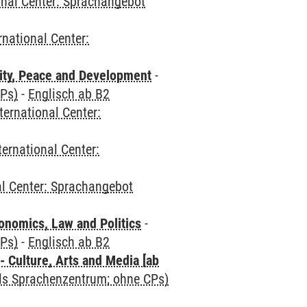
onal Center: Sprachangebot
rnational Center:
ity, Peace and Development
-
CPs)
-
Englisch ab B2
ternational Center:
ternational Center:
al Center: Sprachangebot
nomics, Law and Politics
-
CPs)
-
Englisch ab B2
 Culture, Arts and Media [ab
als Sprachenzentrum; ohne CPs)