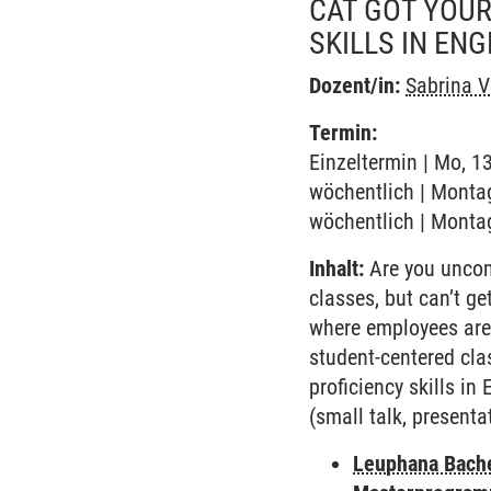
CAT GOT YOU
SKILLS IN EN
Dozent/in:
Sabrina V
Termin:
Einzeltermin | Mo, 1
wöchentlich | Montag
wöchentlich | Montag
Inhalt:
Are you uncomf
classes, but can’t g
where employees are v
student-centered cla
proficiency skills in
(small talk, presentat
Leuphana Bach