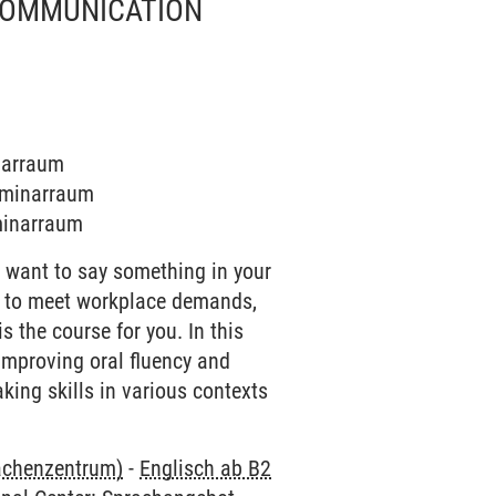
 COMMUNICATION
inarraum
Seminarraum
eminarraum
u want to say something in your
ed to meet workplace demands,
s the course for you. In this
 improving oral fluency and
aking skills in various contexts
rachenzentrum)
-
Englisch ab B2