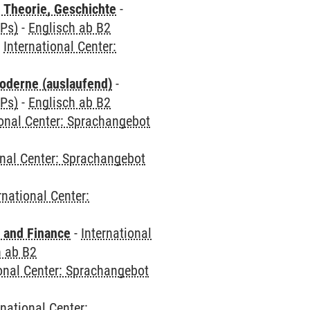
 Theorie, Geschichte
-
CPs)
-
Englisch ab B2
-
International Center:
oderne (auslaufend)
-
CPs)
-
Englisch ab B2
ional Center: Sprachangebot
onal Center: Sprachangebot
rnational Center:
 and Finance
-
International
h ab B2
ional Center: Sprachangebot
rnational Center: