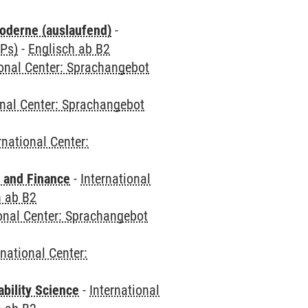
oderne (auslaufend)
-
CPs)
-
Englisch ab B2
ional Center: Sprachangebot
onal Center: Sprachangebot
rnational Center:
 and Finance
-
International
h ab B2
ional Center: Sprachangebot
rnational Center:
bility Science
-
International