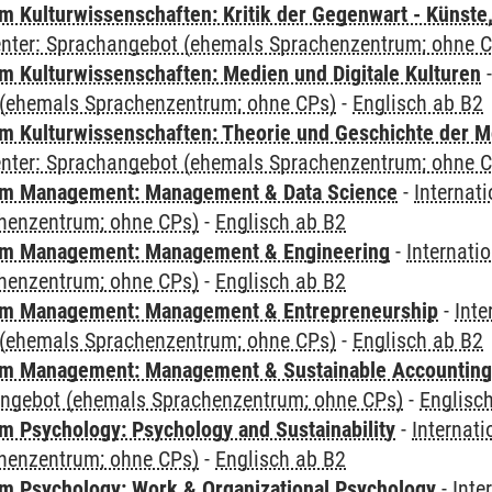
 Kulturwissenschaften: Kritik der Gegenwart - Künste,
Center: Sprachangebot (ehemals Sprachenzentrum; ohne 
 Kulturwissenschaften: Medien und Digitale Kulturen
(ehemals Sprachenzentrum; ohne CPs)
-
Englisch ab B2
 Kulturwissenschaften: Theorie und Geschichte der M
Center: Sprachangebot (ehemals Sprachenzentrum; ohne 
m Management: Management & Data Science
-
Internat
henzentrum; ohne CPs)
-
Englisch ab B2
m Management: Management & Engineering
-
Internati
henzentrum; ohne CPs)
-
Englisch ab B2
m Management: Management & Entrepreneurship
-
Inte
(ehemals Sprachenzentrum; ohne CPs)
-
Englisch ab B2
m Management: Management & Sustainable Accounting
angebot (ehemals Sprachenzentrum; ohne CPs)
-
Englisc
 Psychology: Psychology and Sustainability
-
Internat
henzentrum; ohne CPs)
-
Englisch ab B2
 Psychology: Work & Organizational Psychology
-
Inte