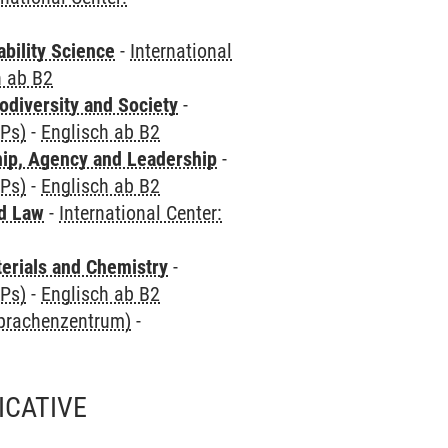
bility Science
-
International
h ab B2
odiversity and Society
-
CPs)
-
Englisch ab B2
hip, Agency and Leadership
-
CPs)
-
Englisch ab B2
nd Law
-
International Center:
terials and Chemistry
-
CPs)
-
Englisch ab B2
Sprachenzentrum)
-
ICATIVE