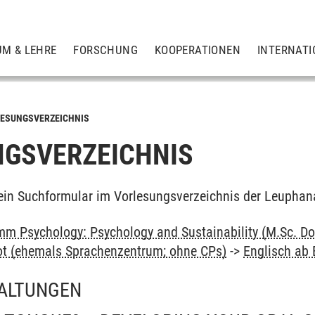
UM & LEHRE
FORSCHUNG
KOOPERATIONEN
INTERNATI
ESUNGSVERZEICHNIS
GSVERZEICHNIS
ein Suchformular im Vorlesungsverzeichnis der Leuphan
m Psychology: Psychology and Sustainability (M.Sc. Do
ot (ehemals Sprachenzentrum; ohne CPs)
->
Englisch ab
ALTUNGEN