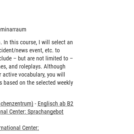
Seminarraum
n this course, I will select an
ncident/news event, etc. to
clude – but are not limited to –
es, and roleplays. Although
 active vocabulary, you will
lls based on the selected weekly
rachenzentrum)
-
Englisch ab B2
onal Center: Sprachangebot
rnational Center: