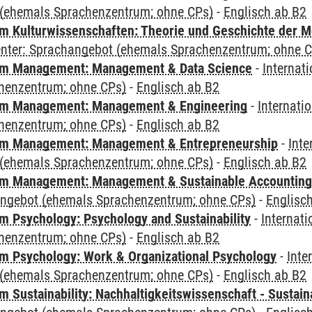
(ehemals Sprachenzentrum; ohne CPs)
-
Englisch ab B2
 Kulturwissenschaften: Theorie und Geschichte der M
Center: Sprachangebot (ehemals Sprachenzentrum; ohne 
m Management: Management & Data Science
-
Internat
henzentrum; ohne CPs)
-
Englisch ab B2
m Management: Management & Engineering
-
Internati
henzentrum; ohne CPs)
-
Englisch ab B2
m Management: Management & Entrepreneurship
-
Inte
(ehemals Sprachenzentrum; ohne CPs)
-
Englisch ab B2
m Management: Management & Sustainable Accounting
angebot (ehemals Sprachenzentrum; ohne CPs)
-
Englisc
 Psychology: Psychology and Sustainability
-
Internat
henzentrum; ohne CPs)
-
Englisch ab B2
 Psychology: Work & Organizational Psychology
-
Inte
(ehemals Sprachenzentrum; ohne CPs)
-
Englisch ab B2
Sustainability: Nachhaltigkeitswissenschaft - Sustaina