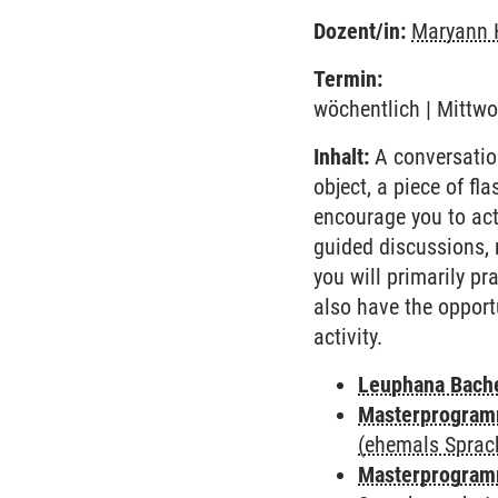
Dozent/in:
Maryann 
Termin:
wöchentlich | Mittwo
Inhalt:
A conversation
object, a piece of fl
encourage you to acti
guided discussions,
you will primarily pr
also have the opportu
activity.
Leuphana Bach
Masterprogramm
(ehemals Sprac
Masterprogramm