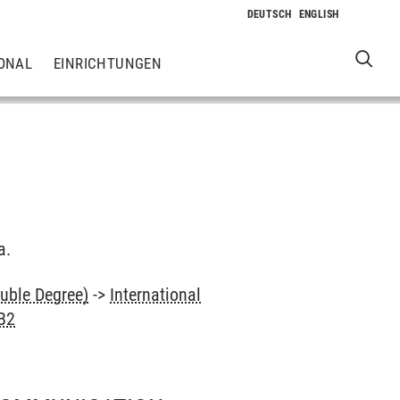
ONAL
EINRICHTUNGEN
a.
uble Degree)
->
International
 B2