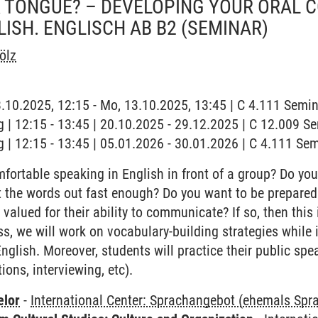
R TONGUE? – DEVELOPING YOUR ORAL
GLISH. ENGLISCH AB B2
(SEMINAR)
ölz
3.10.2025, 12:15 - Mo, 13.10.2025, 13:45 | C 4.111 Sem
 | 12:15 - 13:45 | 20.10.2025 - 29.12.2025 | C 12.009 
 | 12:15 - 13:45 | 05.01.2026 - 30.01.2026 | C 4.111 S
ortable speaking in English in front of a group? Do yo
et the words out fast enough? Do you want to be prepar
alued for their ability to communicate? If so, then this i
ss, we will work on vocabulary-building strategies while
 English. Moreover, students will practice their public spe
ions, interviewing, etc).
elor
-
International Center: Sprachangebot (ehemals Sp