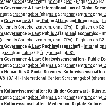
(ehemals Sprachenzentrum; ohne CPs)
-
Englisch ab B2
 Governance & Law: International Law of Global Secur
Center: Sprachangebot (ehemals Sprachenzentrum; ohne 
 Governance & Law: Public Affairs and Democracy
-
In
(ehemals Sprachenzentrum; ohne CPs)
-
Englisch ab B2
 Governance & Law: Public Affairs and Economics
-
In
(ehemals Sprachenzentrum; ohne CPs)
-
Englisch ab B2
m Governance & Law: Rechtswissenschaft
-
Internation
henzentrum; ohne CPs)
-
Englisch ab B2
 Governance & Law: Staatswissenschaften - Public Eco
Center: Sprachangebot (ehemals Sprachenzentrum; ohne 
 Humanities & Social Sciences: Kulturwissenschaften -
WS 13/14]
-
International Center: Sprachangebot (ehem
2
 Kulturwissenschaften: Kritik der Gegenwart - Künste,
Center: Sprachangebot (ehemals Sprachenzentrum; ohne 
 Kulturwissenschaften: Medien und Digitale Kulturen