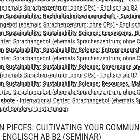
(ehemals Sprachenzentrum; ohne CPs)
-
Englisch ab B2
Sustainability: Nachhaltigkeitswissenschaft - Sustaina
angebot (ehemals Sprachenzentrum; ohne CPs)
-
Englisc
Sustainability: Sustainability Science: Ecosystems, Bi
Center: Sprachangebot (ehemals Sprachenzentrum; ohne 
 Sustainability: Sustainability Science: Entrepreneurs
Center: Sprachangebot (ehemals Sprachenzentrum; ohne 
 Sustainability: Sustainability Science: Governance a
(ehemals Sprachenzentrum; ohne CPs)
-
Englisch ab B2
Sustainability: Sustainability Science: Resources, Ma
Center: Sprachangebot (ehemals Sprachenzentrum; ohne 
gebote
-
International Center: Sprachangebot (ehemals 
und Sonderveranstaltungen
 PIECES: CULTIVATING YOUR COMMUN
 ENGLISCH AB B2
(SEMINAR)