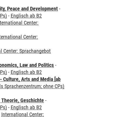
ity, Peace and Development
-
CPs)
-
Englisch ab B2
ternational Center:
ternational Center:
al Center: Sprachangebot
nomics, Law and Politics
-
CPs)
-
Englisch ab B2
 Culture, Arts and Media [ab
als Sprachenzentrum; ohne CPs)
 Theorie, Geschichte
-
CPs)
-
Englisch ab B2
-
International Center: