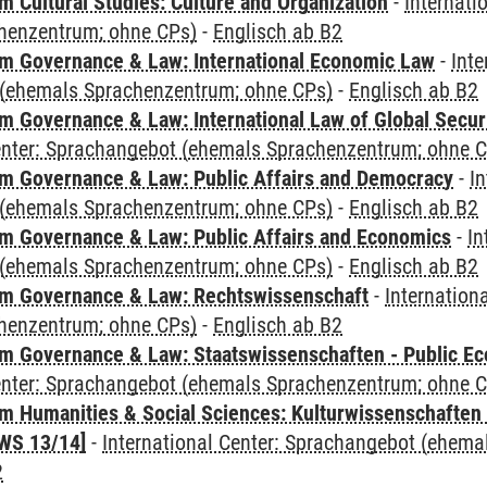
 Cultural Studies: Culture and Organization
-
Internati
henzentrum; ohne CPs)
-
Englisch ab B2
 Governance & Law: International Economic Law
-
Inte
(ehemals Sprachenzentrum; ohne CPs)
-
Englisch ab B2
 Governance & Law: International Law of Global Secur
Center: Sprachangebot (ehemals Sprachenzentrum; ohne 
 Governance & Law: Public Affairs and Democracy
-
In
(ehemals Sprachenzentrum; ohne CPs)
-
Englisch ab B2
 Governance & Law: Public Affairs and Economics
-
In
(ehemals Sprachenzentrum; ohne CPs)
-
Englisch ab B2
m Governance & Law: Rechtswissenschaft
-
Internation
henzentrum; ohne CPs)
-
Englisch ab B2
 Governance & Law: Staatswissenschaften - Public Eco
Center: Sprachangebot (ehemals Sprachenzentrum; ohne 
 Humanities & Social Sciences: Kulturwissenschaften -
WS 13/14]
-
International Center: Sprachangebot (ehem
2