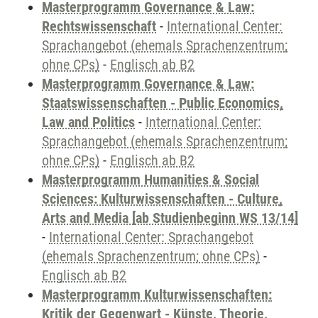
Masterprogramm Governance & Law:
Rechtswissenschaft
-
International Center:
Sprachangebot (ehemals Sprachenzentrum;
ohne CPs)
-
Englisch ab B2
Masterprogramm Governance & Law:
Staatswissenschaften - Public Economics,
Law and Politics
-
International Center:
Sprachangebot (ehemals Sprachenzentrum;
ohne CPs)
-
Englisch ab B2
Masterprogramm Humanities & Social
Sciences: Kulturwissenschaften - Culture,
Arts and Media [ab Studienbeginn WS 13/14]
-
International Center: Sprachangebot
(ehemals Sprachenzentrum; ohne CPs)
-
Englisch ab B2
Masterprogramm Kulturwissenschaften:
Kritik der Gegenwart - Künste, Theorie,