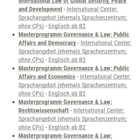
International Law of Global Security, Peace
and Development
-
International Center:
Sprachangebot (ehemals Sprachenzentrum;
ohne CPs)
-
Englisch ab B2
Masterprogramm Governance & Law: Public
Affairs and Democracy
-
International Center:
Sprachangebot (ehemals Sprachenzentrum;
ohne CPs)
-
Englisch ab B2
Masterprogramm Governance & Law: Public
Affairs and Economics
-
International Center:
Sprachangebot (ehemals Sprachenzentrum;
ohne CPs)
-
Englisch ab B2
Masterprogramm Governance & Law:
Rechtswissenschaft
-
International Center:
Sprachangebot (ehemals Sprachenzentrum;
ohne CPs)
-
Englisch ab B2
Masterprogramm Governance & Law: