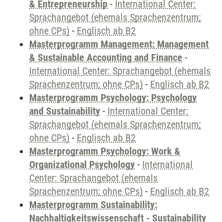
& Entrepreneurship
-
International Center:
Sprachangebot (ehemals Sprachenzentrum;
ohne CPs)
-
Englisch ab B2
Masterprogramm Management: Management
& Sustainable Accounting and Finance
-
International Center: Sprachangebot (ehemals
Sprachenzentrum; ohne CPs)
-
Englisch ab B2
Masterprogramm Psychology: Psychology
and Sustainability
-
International Center:
Sprachangebot (ehemals Sprachenzentrum;
ohne CPs)
-
Englisch ab B2
Masterprogramm Psychology: Work &
Organizational Psychology
-
International
Center: Sprachangebot (ehemals
Sprachenzentrum; ohne CPs)
-
Englisch ab B2
Masterprogramm Sustainability:
Nachhaltigkeitswissenschaft - Sustainability