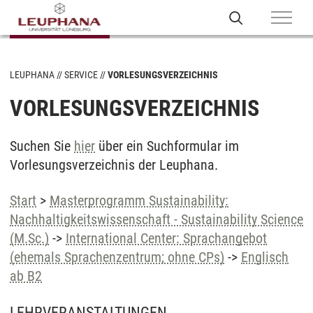
LEUPHANA
SERVICE
VORLESUNGSVERZEICHNIS
VORLESUNGSVERZEICHNIS
Suchen Sie
hier
über ein Suchformular im
Vorlesungsverzeichnis der Leuphana.
Start
>
Masterprogramm Sustainability:
Nachhaltigkeitswissenschaft - Sustainability Science
(M.Sc.)
->
International Center: Sprachangebot
(ehemals Sprachenzentrum; ohne CPs)
->
Englisch
ab B2
LEHRVERANSTALTUNGEN