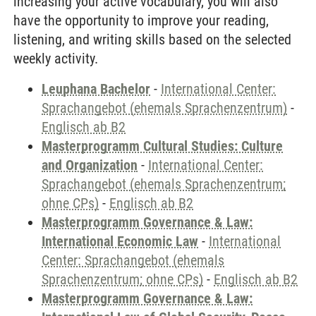
increasing your active vocabulary, you will also
have the opportunity to improve your reading,
listening, and writing skills based on the selected
weekly activity.
Leuphana Bachelor
-
International Center:
Sprachangebot (ehemals Sprachenzentrum)
-
Englisch ab B2
Masterprogramm Cultural Studies: Culture
and Organization
-
International Center:
Sprachangebot (ehemals Sprachenzentrum;
ohne CPs)
-
Englisch ab B2
Masterprogramm Governance & Law:
International Economic Law
-
International
Center: Sprachangebot (ehemals
Sprachenzentrum; ohne CPs)
-
Englisch ab B2
Masterprogramm Governance & Law: