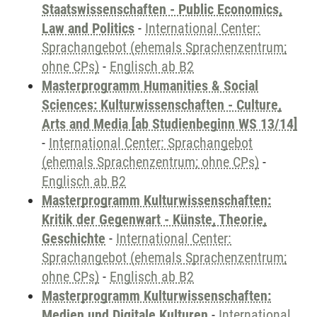
Staatswissenschaften - Public Economics,
Law and Politics
-
International Center:
Sprachangebot (ehemals Sprachenzentrum;
ohne CPs)
-
Englisch ab B2
Masterprogramm Humanities & Social
Sciences: Kulturwissenschaften - Culture,
Arts and Media [ab Studienbeginn WS 13/14]
-
International Center: Sprachangebot
(ehemals Sprachenzentrum; ohne CPs)
-
Englisch ab B2
Masterprogramm Kulturwissenschaften:
Kritik der Gegenwart - Künste, Theorie,
Geschichte
-
International Center:
Sprachangebot (ehemals Sprachenzentrum;
ohne CPs)
-
Englisch ab B2
Masterprogramm Kulturwissenschaften:
Medien und Digitale Kulturen
-
International