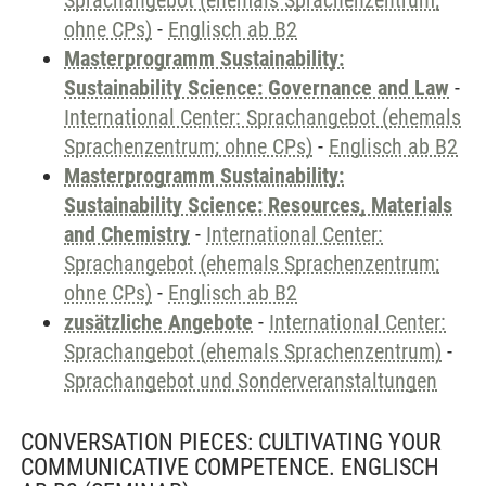
Sprachangebot (ehemals Sprachenzentrum;
ohne CPs)
-
Englisch ab B2
Masterprogramm Sustainability:
Sustainability Science: Governance and Law
-
International Center: Sprachangebot (ehemals
Sprachenzentrum; ohne CPs)
-
Englisch ab B2
Masterprogramm Sustainability:
Sustainability Science: Resources, Materials
and Chemistry
-
International Center:
Sprachangebot (ehemals Sprachenzentrum;
ohne CPs)
-
Englisch ab B2
zusätzliche Angebote
-
International Center:
Sprachangebot (ehemals Sprachenzentrum)
-
Sprachangebot und Sonderveranstaltungen
CONVERSATION PIECES: CULTIVATING YOUR
COMMUNICATIVE COMPETENCE. ENGLISCH