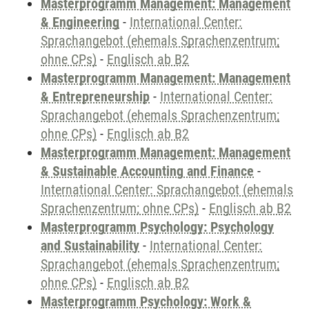
Masterprogramm Management: Management
& Engineering
-
International Center:
Sprachangebot (ehemals Sprachenzentrum;
ohne CPs)
-
Englisch ab B2
Masterprogramm Management: Management
& Entrepreneurship
-
International Center:
Sprachangebot (ehemals Sprachenzentrum;
ohne CPs)
-
Englisch ab B2
Masterprogramm Management: Management
& Sustainable Accounting and Finance
-
International Center: Sprachangebot (ehemals
Sprachenzentrum; ohne CPs)
-
Englisch ab B2
Masterprogramm Psychology: Psychology
and Sustainability
-
International Center:
Sprachangebot (ehemals Sprachenzentrum;
ohne CPs)
-
Englisch ab B2
Masterprogramm Psychology: Work &