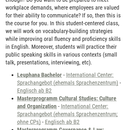
workplace demands, where employees are valued
for their ability to communicate? If so, then this is
the course for you. In this student-centered class,
we will work on vocabulary-building strategies
while improving oral fluency and proficiency skills
in English. Moreover, students will practice their
public speaking skills in various contexts (small
talk, presentations, interviewing, etc).
Leuphana Bachelor
-
International Center:
Sprachangebot (ehemals Sprachenzentrum)
-
Englisch ab B2
Masterprogramm Cultural Studies: Culture
and Organization
-
International Center:
Sprachangebot (ehemals Sprachenzentrum;
ohne CPs)
-
Englisch ab B2
Masterprogramm Governance & Law: