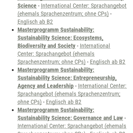
Science
-
International Center: Sprachangebot
(ehemals Sprachenzentrum; ohne CPs)
-
Englisch ab B2
Masterprogramm Sustainability:
Sustainability Science: Ecosystems,
Biodiversity and Society
-
International
Center: Sprachangebot (ehemals
Sprachenzentrum; ohne CPs)
-
Englisch ab B2
Masterprogramm Sustainability:
Sustainability Science: Entrepreneurship,
Agency and Leadership
-
International Center:
Sprachangebot (ehemals Sprachenzentrum;
ohne CPs)
-
Englisch ab B2
Masterprogramm Sustainability:
Sustainability Science: Governance and Law
-
International Center: Sprachangebot (ehemals