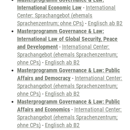
International Economic Law
-
International
Center: Sprachangebot (ehemals
Sprachenzentrum; ohne CPs)
-
Englisch ab B2
Masterprogramm Governance & Law:
International Law of Global Security, Peace
and Development
-
International Center:
Sprachangebot (ehemals Sprachenzentrum;
ohne CPs)
-
Englisch ab B2
Masterprogramm Governance & Law: Public
Affairs and Democracy
-
International Center:
Sprachangebot (ehemals Sprachenzentrum;
ohne CPs)
-
Englisch ab B2
Masterprogramm Governance & Law: Public
Affairs and Economics
-
International Center:
Sprachangebot (ehemals Sprachenzentrum;
ohne CPs)
-
Englisch ab B2