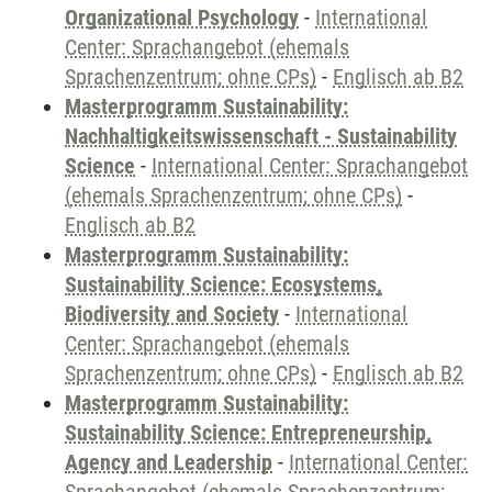
Organizational Psychology
-
International
Center: Sprachangebot (ehemals
Sprachenzentrum; ohne CPs)
-
Englisch ab B2
Masterprogramm Sustainability:
Nachhaltigkeitswissenschaft - Sustainability
Science
-
International Center: Sprachangebot
(ehemals Sprachenzentrum; ohne CPs)
-
Englisch ab B2
Masterprogramm Sustainability:
Sustainability Science: Ecosystems,
Biodiversity and Society
-
International
Center: Sprachangebot (ehemals
Sprachenzentrum; ohne CPs)
-
Englisch ab B2
Masterprogramm Sustainability:
Sustainability Science: Entrepreneurship,
Agency and Leadership
-
International Center: