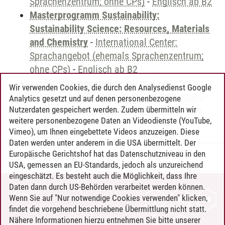
Sprachenzentrum; ohne CPs)
-
Englisch ab B2
Masterprogramm Sustainability:
Sustainability Science: Resources, Materials
and Chemistry
-
International Center:
Sprachangebot (ehemals Sprachenzentrum;
ohne CPs)
-
Englisch ab B2
zusätzliche Angebote
-
International Center:
Wir verwenden Cookies, die durch den Analysedienst Google
Sprachangebot (ehemals Sprachenzentrum)
-
Analytics gesetzt und auf denen personenbezogene
Sprachangebot und Sonderveranstaltungen
Nutzerdaten gespeichert werden. Zudem übermitteln wir
weitere personenbezogene Daten an Videodienste (YouTube,
Vimeo), um Ihnen eingebettete Videos anzuzeigen. Diese
Daten werden unter anderem in die USA übermittelt. Der
Europäische Gerichtshof hat das Datenschutzniveau in den
Timo Leder
/
30.06.2024
USA, gemessen an EU-Standards, jedoch als unzureichend
eingeschätzt. Es besteht auch die Möglichkeit, dass Ihre
Daten dann durch US-Behörden verarbeitet werden können.
KONTAKT
Wenn Sie auf "Nur notwendige Cookies verwenden" klicken,
findet die vorgehend beschriebene Übermittlung nicht statt.
LEUPHANA ALS ARBEITGEBER
Nähere Informationen hierzu entnehmen Sie bitte unserer