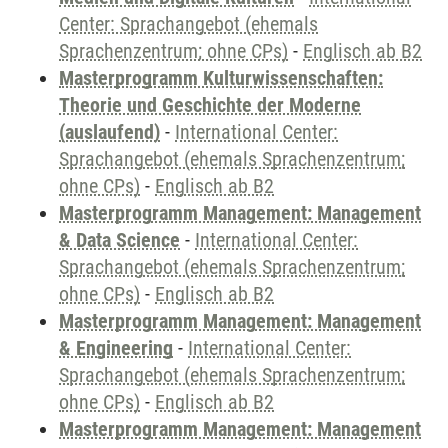
Center: Sprachangebot (ehemals
Sprachenzentrum; ohne CPs)
-
Englisch ab B2
Masterprogramm Kulturwissenschaften:
Theorie und Geschichte der Moderne
(auslaufend)
-
International Center:
Sprachangebot (ehemals Sprachenzentrum;
ohne CPs)
-
Englisch ab B2
Masterprogramm Management: Management
& Data Science
-
International Center:
Sprachangebot (ehemals Sprachenzentrum;
ohne CPs)
-
Englisch ab B2
Masterprogramm Management: Management
& Engineering
-
International Center:
Sprachangebot (ehemals Sprachenzentrum;
ohne CPs)
-
Englisch ab B2
Masterprogramm Management: Management