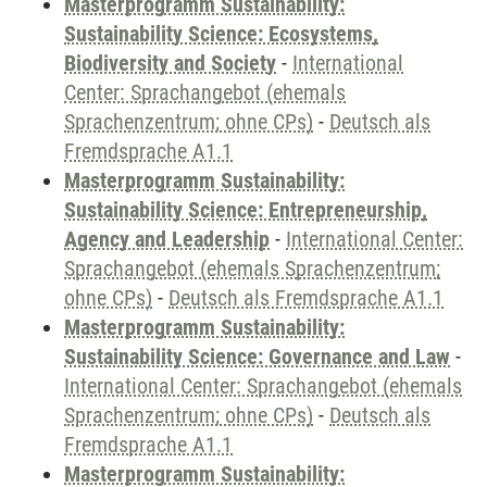
Masterprogramm Sustainability:
Sustainability Science: Ecosystems,
Biodiversity and Society
-
International
Center: Sprachangebot (ehemals
Sprachenzentrum; ohne CPs)
-
Deutsch als
Fremdsprache A1.1
Masterprogramm Sustainability:
Sustainability Science: Entrepreneurship,
Agency and Leadership
-
International Center:
Sprachangebot (ehemals Sprachenzentrum;
ohne CPs)
-
Deutsch als Fremdsprache A1.1
Masterprogramm Sustainability:
Sustainability Science: Governance and Law
-
International Center: Sprachangebot (ehemals
Sprachenzentrum; ohne CPs)
-
Deutsch als
Fremdsprache A1.1
Masterprogramm Sustainability: