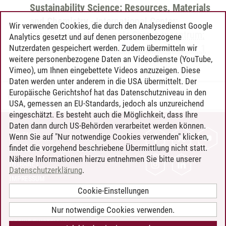
Sustainability Science: Resources, Materials
and Chemistry
-
International Center:
Wir verwenden Cookies, die durch den Analysedienst Google
Sprachangebot (ehemals Sprachenzentrum;
Analytics gesetzt und auf denen personenbezogene
ohne CPs)
-
Deutsch als Fremdsprache A1.1
Nutzerdaten gespeichert werden. Zudem übermitteln wir
weitere personenbezogene Daten an Videodienste (YouTube,
Vimeo), um Ihnen eingebettete Videos anzuzeigen. Diese
Daten werden unter anderem in die USA übermittelt. Der
Europäische Gerichtshof hat das Datenschutzniveau in den
Timo Leder
/
30.06.2024
USA, gemessen an EU-Standards, jedoch als unzureichend
eingeschätzt. Es besteht auch die Möglichkeit, dass Ihre
Daten dann durch US-Behörden verarbeitet werden können.
KONTAKT
Wenn Sie auf "Nur notwendige Cookies verwenden" klicken,
findet die vorgehend beschriebene Übermittlung nicht statt.
LEUPHANA ALS ARBEITGEBER
Nähere Informationen hierzu entnehmen Sie bitte unserer
INTRANET
Datenschutzerklärung
.
IMPRESSUM
Cookie-Einstellungen
DATENSCHUTZ
BARRIEREFREIHEIT
Nur notwendige Cookies verwenden.
COOKIE-EINSTELLUNGEN