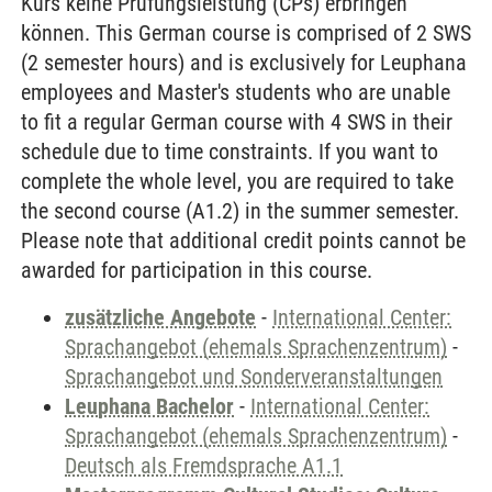
Kurs keine Prüfungsleistung (CPs) erbringen
können. This German course is comprised of 2 SWS
(2 semester hours) and is exclusively for Leuphana
employees and Master's students who are unable
to fit a regular German course with 4 SWS in their
schedule due to time constraints. If you want to
complete the whole level, you are required to take
the second course (A1.2) in the summer semester.
Please note that additional credit points cannot be
awarded for participation in this course.
zusätzliche Angebote
-
International Center:
Sprachangebot (ehemals Sprachenzentrum)
-
Sprachangebot und Sonderveranstaltungen
Leuphana Bachelor
-
International Center:
Sprachangebot (ehemals Sprachenzentrum)
-
Deutsch als Fremdsprache A1.1