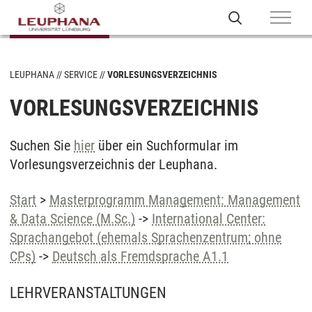
LEUPHANA
SERVICE
VORLESUNGSVERZEICHNIS
VORLESUNGSVERZEICHNIS
Suchen Sie
hier
über ein Suchformular im
Vorlesungsverzeichnis der Leuphana.
Start
>
Masterprogramm Management: Management
& Data Science (M.Sc.)
->
International Center:
Sprachangebot (ehemals Sprachenzentrum; ohne
CPs)
->
Deutsch als Fremdsprache A1.1
LEHRVERANSTALTUNGEN