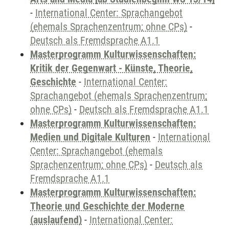
-
International Center: Sprachangebot
(ehemals Sprachenzentrum; ohne CPs)
-
Deutsch als Fremdsprache A1.1
Masterprogramm Kulturwissenschaften:
Kritik der Gegenwart - Künste, Theorie,
Geschichte
-
International Center:
Sprachangebot (ehemals Sprachenzentrum;
ohne CPs)
-
Deutsch als Fremdsprache A1.1
Masterprogramm Kulturwissenschaften:
Medien und Digitale Kulturen
-
International
Center: Sprachangebot (ehemals
Sprachenzentrum; ohne CPs)
-
Deutsch als
Fremdsprache A1.1
Masterprogramm Kulturwissenschaften:
Theorie und Geschichte der Moderne
(auslaufend)
-
International Center: