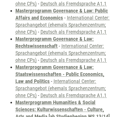
ohne CPs)
-
Deutsch als Fremdsprache A1.1
Masterprogramm Governance & Law: Public
Affairs and Economics
-
International Center:
Sprachangebot (ehemals Sprachenzentrum;
ohne CPs)
-
Deutsch als Fremdsprache A1.1
Masterprogramm Governance & Law:
Rechtswissenschaft
-
International Center:
Sprachangebot (ehemals Sprachenzentrum;
ohne CPs)
-
Deutsch als Fremdsprache A1.1
Masterprogramm Governance & Law:
Staatswissenschaften - Public Economics,
Law and Politics
-
International Center:
Sprachangebot (ehemals Sprachenzentrum;
ohne CPs)
-
Deutsch als Fremdsprache A1.1
Masterprogramm Humanities & Social
Sciences: Kulturwissenschaften - Culture,
Arts and Media [ab Studienbeginn WS 13/14]