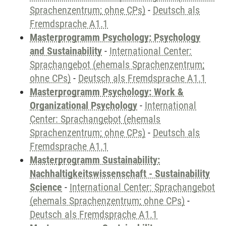
Sprachenzentrum; ohne CPs)
-
Deutsch als
Fremdsprache A1.1
Masterprogramm Psychology: Psychology
and Sustainability
-
International Center:
Sprachangebot (ehemals Sprachenzentrum;
ohne CPs)
-
Deutsch als Fremdsprache A1.1
Masterprogramm Psychology: Work &
Organizational Psychology
-
International
Center: Sprachangebot (ehemals
Sprachenzentrum; ohne CPs)
-
Deutsch als
Fremdsprache A1.1
Masterprogramm Sustainability:
Nachhaltigkeitswissenschaft - Sustainability
Science
-
International Center: Sprachangebot
(ehemals Sprachenzentrum; ohne CPs)
-
Deutsch als Fremdsprache A1.1