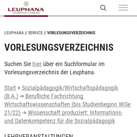
LEUPHANA
SERVICE
VORLESUNGSVERZEICHNIS
VORLESUNGSVERZEICHNIS
Suchen Sie
hier
über ein Suchformular im
Vorlesungsverzeichnis der Leuphana.
Start
>
Sozialpädagogik/Wirtschaftspädagogik
(B.A.)
->
Berufliche Fachrichtung
Wirtschaftswissenschaften (bis Studienbeginn WiSe
21/22)
->
Wissenschaft produziert: Informations-
und Datenkompetenz für die Sozialpädagogik
LEHRVERANSTALTUNGEN