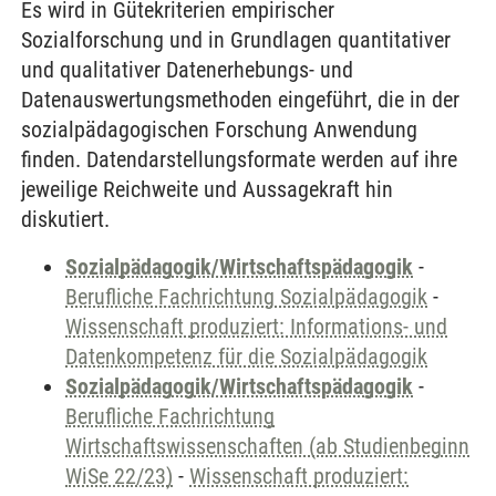
Es wird in Gütekriterien empirischer
Sozialforschung und in Grundlagen quantitativer
und qualitativer Datenerhebungs- und
Datenauswertungsmethoden eingeführt, die in der
sozialpädagogischen Forschung Anwendung
finden. Datendarstellungsformate werden auf ihre
jeweilige Reichweite und Aussagekraft hin
diskutiert.
Sozialpädagogik/Wirtschaftspädagogik
-
Berufliche Fachrichtung Sozialpädagogik
-
Wissenschaft produziert: Informations- und
Datenkompetenz für die Sozialpädagogik
Sozialpädagogik/Wirtschaftspädagogik
-
Berufliche Fachrichtung
Wirtschaftswissenschaften (ab Studienbeginn
WiSe 22/23)
-
Wissenschaft produziert: