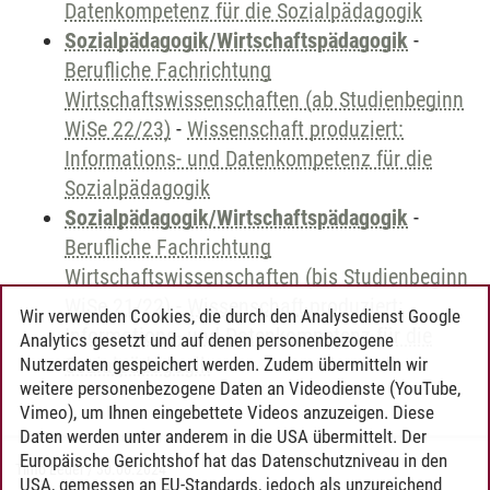
Datenkompetenz für die Sozialpädagogik
Sozialpädagogik/Wirtschaftspädagogik
-
Berufliche Fachrichtung
Wirtschaftswissenschaften (ab Studienbeginn
WiSe 22/23)
-
Wissenschaft produziert:
Informations- und Datenkompetenz für die
Sozialpädagogik
Sozialpädagogik/Wirtschaftspädagogik
-
Berufliche Fachrichtung
Wirtschaftswissenschaften (bis Studienbeginn
WiSe 21/22)
-
Wissenschaft produziert:
Wir verwenden Cookies, die durch den Analysedienst Google
Informations- und Datenkompetenz für die
Analytics gesetzt und auf denen personenbezogene
Sozialpädagogik
Nutzerdaten gespeichert werden. Zudem übermitteln wir
weitere personenbezogene Daten an Videodienste (YouTube,
Vimeo), um Ihnen eingebettete Videos anzuzeigen. Diese
Daten werden unter anderem in die USA übermittelt. Der
Europäische Gerichtshof hat das Datenschutzniveau in den
Timo Leder
/
30.06.2024
USA, gemessen an EU-Standards, jedoch als unzureichend