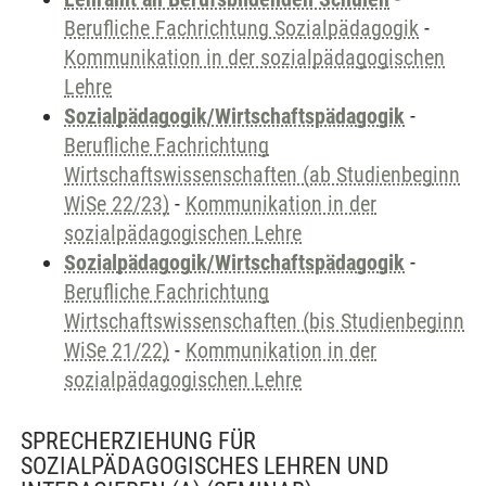
Berufliche Fachrichtung Sozialpädagogik
-
Kommunikation in der sozialpädagogischen
Lehre
Sozialpädagogik/Wirtschaftspädagogik
-
Berufliche Fachrichtung
Wirtschaftswissenschaften (ab Studienbeginn
WiSe 22/23)
-
Kommunikation in der
sozialpädagogischen Lehre
Sozialpädagogik/Wirtschaftspädagogik
-
Berufliche Fachrichtung
Wirtschaftswissenschaften (bis Studienbeginn
WiSe 21/22)
-
Kommunikation in der
sozialpädagogischen Lehre
SPRECHERZIEHUNG FÜR
SOZIALPÄDAGOGISCHES LEHREN UND