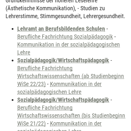
Grundkenntnisse der höheren Leselehre
(Ästhetische Kommunikation), - Studien zu
Lehrerstimme, Stimmgesundheit, Lehrergesundheit.
Lehramt an Berufsbildenden Schulen
-
Berufliche Fachrichtung Sozialpädagogik
-
Kommunikation in der sozialpädagogischen
Lehre
Sozialpädagogik/Wirtschaftspädagogik
-
Berufliche Fachrichtung
Wirtschaftswissenschaften (ab Studienbeginn
WiSe 22/23)
-
Kommunikation in der
sozialpädagogischen Lehre
Sozialpädagogik/Wirtschaftspädagogik
-
Berufliche Fachrichtung
Wirtschaftswissenschaften (bis Studienbeginn
WiSe 21/22)
-
Kommunikation in der