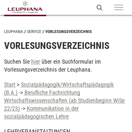
LEUPHANA
SERVICE
VORLESUNGSVERZEICHNIS
VORLESUNGSVERZEICHNIS
Suchen Sie
hier
über ein Suchformular im
Vorlesungsverzeichnis der Leuphana.
Start
>
Sozialpädagogik/Wirtschaftspädagogik
(B.A.)
->
Berufliche Fachrichtung
Wirtschaftswissenschaften (ab Studienbeginn WiSe
22/23)
->
Kommunikation in der
sozialpädagogischen Lehre
LEHRVERANSTALTUNGEN