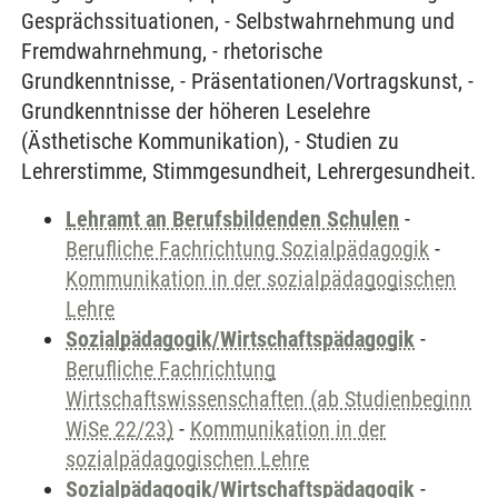
Gesprächssituationen, - Selbstwahrnehmung und
Fremdwahrnehmung, - rhetorische
Grundkenntnisse, - Präsentationen/Vortragskunst, -
Grundkenntnisse der höheren Leselehre
(Ästhetische Kommunikation), - Studien zu
Lehrerstimme, Stimmgesundheit, Lehrergesundheit.
Lehramt an Berufsbildenden Schulen
-
Berufliche Fachrichtung Sozialpädagogik
-
Kommunikation in der sozialpädagogischen
Lehre
Sozialpädagogik/Wirtschaftspädagogik
-
Berufliche Fachrichtung
Wirtschaftswissenschaften (ab Studienbeginn
WiSe 22/23)
-
Kommunikation in der
sozialpädagogischen Lehre
Sozialpädagogik/Wirtschaftspädagogik
-