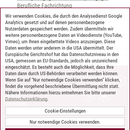
Berufliche Fachrichtung
Wirtschaftswissenschaften (bis Studienbeginn
Wir verwenden Cookies, die durch den Analysedienst Google
WiSe 21/22)
-
Kommunikation in der
Analytics gesetzt und auf denen personenbezogene
sozialpädagogischen Lehre
Nutzerdaten gespeichert werden. Zudem übermitteln wir
weitere personenbezogene Daten an Videodienste (YouTube,
Vimeo), um Ihnen eingebettete Videos anzuzeigen. Diese
Daten werden unter anderem in die USA übermittelt. Der
Europäische Gerichtshof hat das Datenschutzniveau in den
Timo Leder
/
30.06.2024
USA, gemessen an EU-Standards, jedoch als unzureichend
eingeschätzt. Es besteht auch die Möglichkeit, dass Ihre
Daten dann durch US-Behörden verarbeitet werden können.
KONTAKT
Wenn Sie auf "Nur notwendige Cookies verwenden" klicken,
findet die vorgehend beschriebene Übermittlung nicht statt.
LEUPHANA ALS ARBEITGEBER
Nähere Informationen hierzu entnehmen Sie bitte unserer
INTRANET
Datenschutzerklärung
.
IMPRESSUM
Cookie-Einstellungen
DATENSCHUTZ
BARRIEREFREIHEIT
Nur notwendige Cookies verwenden.
COOKIE-EINSTELLUNGEN