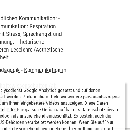
dlichen Kommunikation: -
munikation: Respiration
mit Stress, Sprechangst und
ung, - rhetorische
eren Leselehre (Ästhetische
heit.
pädagogik
-
Kommunikation in
chaftswissenschaften (ab
alysedienst Google Analytics gesetzt und auf denen
n Lehre
ert werden. Zudem übermitteln wir weitere personenbezogene
chaftswissenschaften (bis
 um Ihnen eingebettete Videos anzuzeigen. Diese Daten
n Lehre
telt. Der Europäische Gerichtshof hat das Datenschutzniveau
edoch als unzureichend eingeschätzt. Es besteht auch die
 US-Behörden verarbeitet werden können. Wenn Sie auf "Nur
indet die vorgehend beschriebene Übermittlung nicht statt.