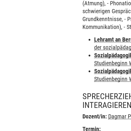
(Atmung), - Phonatio
schwierigen Gespräc
Grundkenntnisse, - P
Kommunikation), - S
Lehramt an Ber
der sozialpäda
Sozialpädagogi
Studienbeginn 
Sozialpädagogi
Studienbeginn 
SPRECHERZIE
INTERAGIEREN
Dozent/in:
Dagmar P
Termin: