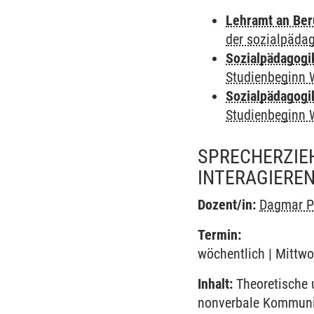
Lehramt an Ber
der sozialpäda
Sozialpädagogi
Studienbeginn 
Sozialpädagogi
Studienbeginn 
SPRECHERZIE
INTERAGIEREN
Dozent/in:
Dagmar P
Termin:
wöchentlich | Mittwo
Inhalt:
Theoretische 
nonverbale Kommunik