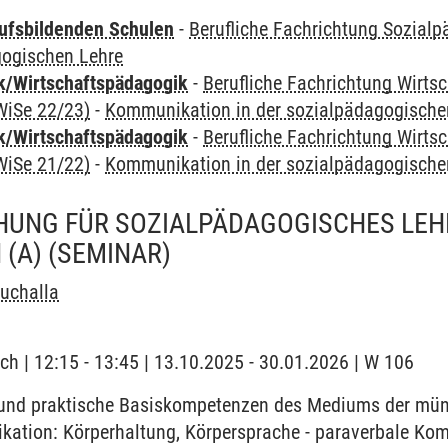
ufsbildenden Schulen
-
Berufliche Fachrichtung Sozial
gogischen Lehre
k/Wirtschaftspädagogik
-
Berufliche Fachrichtung Wirts
WiSe 22/23)
-
Kommunikation in der sozialpädagogische
k/Wirtschaftspädagogik
-
Berufliche Fachrichtung Wirts
WiSe 21/22)
-
Kommunikation in der sozialpädagogische
HUNG FÜR SOZIALPÄDAGOGISCHES LEH
 (A)
(SEMINAR)
uchalla
ch | 12:15 - 13:45 | 13.10.2025 - 30.01.2026 | W 106
und praktische Basiskompetenzen des Mediums der mün
ation: Körperhaltung, Körpersprache - paraverbale Kom