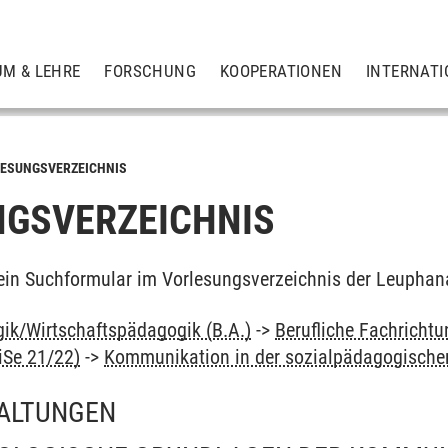
UM & LEHRE
FORSCHUNG
KOOPERATIONEN
INTERNATI
ESUNGSVERZEICHNIS
GSVERZEICHNIS
ein Suchformular im Vorlesungsverzeichnis der Leuphan
ik/Wirtschaftspädagogik (B.A.)
->
Berufliche Fachricht
iSe 21/22)
->
Kommunikation in der sozialpädagogische
ALTUNGEN