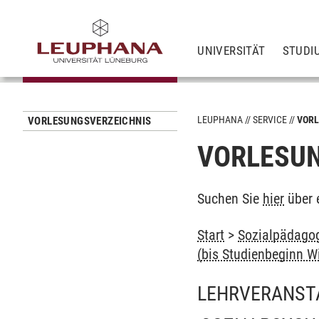
UNIVERSITÄT
STUDI
LEUPHANA
SERVICE
VORL
VORLESUNGSVERZEICHNIS
VORLESUN
Suchen Sie
hier
über 
Start
>
Sozialpädagog
(bis Studienbeginn W
LEHRVERANST