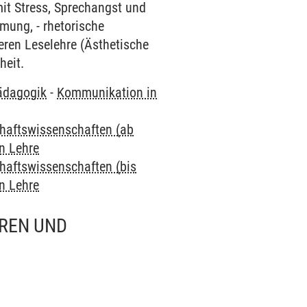
mit Stress, Sprechangst und
ung, - rhetorische
eren Leselehre (Ästhetische
heit.
pädagogik
-
Kommunikation in
chaftswissenschaften (ab
n Lehre
chaftswissenschaften (bis
n Lehre
REN UND