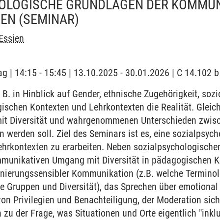
OLOGISCHE GRUNDLAGEN DER KOMMUN
TEN
(SEMINAR)
Essien
ag | 14:15 - 15:45 | 13.10.2025 - 30.01.2026 | C 14.102
. B. in Hinblick auf Gender, ethnische Zugehörigkeit, so
ischen Kontexten und Lehrkontexten die Realität. Gleichz
mit Diversität und wahrgenommenen Unterschieden zwis
erden soll. Ziel des Seminars ist es, eine sozialpsych
hrkontexten zu erarbeiten. Neben sozialpsychologische
munikativen Umgang mit Diversität in pädagogischen Kon
nierungssensibler Kommunikation (z.B. welche Termino
e Gruppen und Diversität), das Sprechen über emotional
on Privilegien und Benachteiligung, der Moderation sic
n zu der Frage, was Situationen und Orte eigentlich "inkl