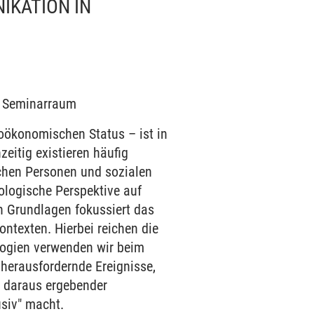
IKATION IN
 b Seminarraum
zioökonomischen Status – ist in
eitig existieren häufig
chen Personen und sozialen
ologische Perspektive auf
n Grundlagen fokussiert das
texten. Hierbei reichen die
logien verwenden wir beim
 herausfordernde Ereignisse,
h daraus ergebender
usiv" macht.