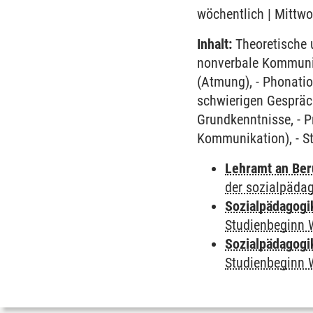
wöchentlich | Mittwo
Inhalt:
Theoretische 
nonverbale Kommunik
(Atmung), - Phonatio
schwierigen Gespräc
Grundkenntnisse, - P
Kommunikation), - S
Lehramt an Ber
der sozialpäda
Sozialpädagogi
Studienbeginn 
Sozialpädagogi
Studienbeginn 