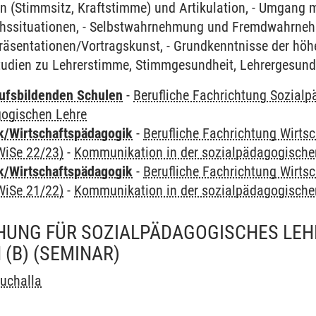
n (Stimmsitz, Kraftstimme) und Artikulation, - Umgang 
hssituationen, - Selbstwahrnehmung und Fremdwahrnehm
räsentationen/Vortragskunst, - Grundkenntnisse der höh
tudien zu Lehrerstimme, Stimmgesundheit, Lehrergesund
ufsbildenden Schulen
-
Berufliche Fachrichtung Sozial
gogischen Lehre
k/Wirtschaftspädagogik
-
Berufliche Fachrichtung Wirts
WiSe 22/23)
-
Kommunikation in der sozialpädagogische
k/Wirtschaftspädagogik
-
Berufliche Fachrichtung Wirts
WiSe 21/22)
-
Kommunikation in der sozialpädagogische
HUNG FÜR SOZIALPÄDAGOGISCHES LEH
 (B)
(SEMINAR)
uchalla