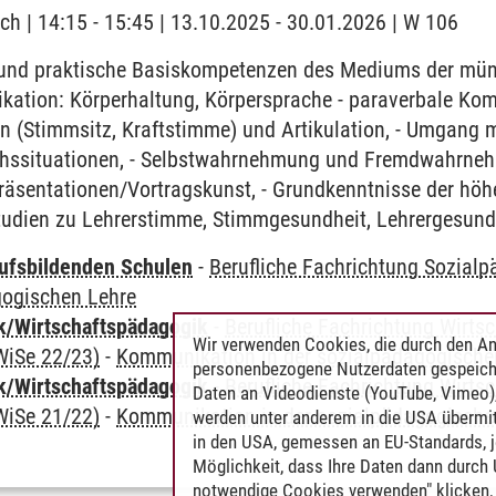
ch | 14:15 - 15:45 | 13.10.2025 - 30.01.2026 | W 106
und praktische Basiskompetenzen des Mediums der mün
ation: Körperhaltung, Körpersprache - paraverbale Kom
n (Stimmsitz, Kraftstimme) und Artikulation, - Umgang 
hssituationen, - Selbstwahrnehmung und Fremdwahrnehm
räsentationen/Vortragskunst, - Grundkenntnisse der höh
tudien zu Lehrerstimme, Stimmgesundheit, Lehrergesund
ufsbildenden Schulen
-
Berufliche Fachrichtung Sozial
gogischen Lehre
k/Wirtschaftspädagogik
-
Berufliche Fachrichtung Wirts
Wir verwenden Cookies, die durch den An
WiSe 22/23)
-
Kommunikation in der sozialpädagogische
personenbezogene Nutzerdaten gespeich
k/Wirtschaftspädagogik
-
Berufliche Fachrichtung Wirts
Daten an Videodienste (YouTube, Vimeo),
WiSe 21/22)
-
Kommunikation in der sozialpädagogische
werden unter anderem in die USA übermit
in den USA, gemessen an EU-Standards, j
Möglichkeit, dass Ihre Daten dann durch
notwendige Cookies verwenden" klicken, f