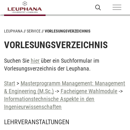
LEUPHANA
SERVICE
VORLESUNGSVERZEICHNIS
VORLESUNGSVERZEICHNIS
Suchen Sie
hier
über ein Suchformular im
Vorlesungsverzeichnis der Leuphana.
Start
>
Masterprogramm Management: Management
& Engineering (M.Sc.)
->
Facheigene Wahlmodule
->
Informationstechnische Aspekte in den
Ingenieurwissenschaften
LEHRVERANSTALTUNGEN