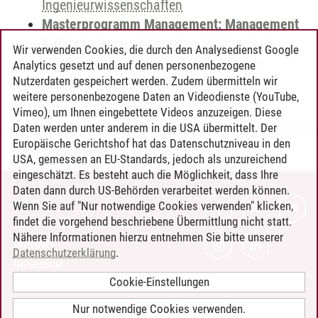
Ingenieurwissenschaften
Masterprogramm Management: Management
& Data Science
-
Alternative Wahlmodule
-
Wir verwenden Cookies, die durch den Analysedienst Google
Informationstechnische Aspekte in den
Analytics gesetzt und auf denen personenbezogene
Ingenieurwissenschaften
Nutzerdaten gespeichert werden. Zudem übermitteln wir
weitere personenbezogene Daten an Videodienste (YouTube,
Vimeo), um Ihnen eingebettete Videos anzuzeigen. Diese
Daten werden unter anderem in die USA übermittelt. Der
Europäische Gerichtshof hat das Datenschutzniveau in den
Timo Leder
/
30.06.2024
USA, gemessen an EU-Standards, jedoch als unzureichend
eingeschätzt. Es besteht auch die Möglichkeit, dass Ihre
Daten dann durch US-Behörden verarbeitet werden können.
KONTAKT
Wenn Sie auf "Nur notwendige Cookies verwenden" klicken,
findet die vorgehend beschriebene Übermittlung nicht statt.
LEUPHANA ALS ARBEITGEBER
Nähere Informationen hierzu entnehmen Sie bitte unserer
INTRANET
Datenschutzerklärung
.
IMPRESSUM
Cookie-Einstellungen
DATENSCHUTZ
BARRIEREFREIHEIT
Nur notwendige Cookies verwenden.