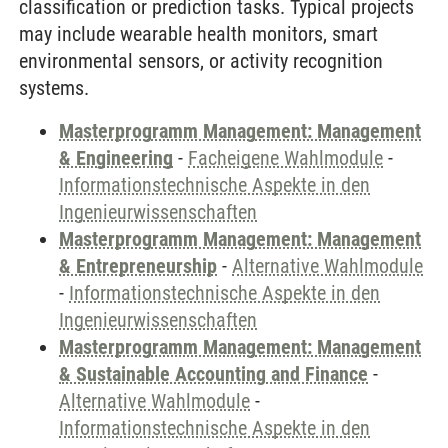
classification or prediction tasks. Typical projects
may include wearable health monitors, smart
environmental sensors, or activity recognition
systems.
Masterprogramm Management: Management
& Engineering
-
Facheigene Wahlmodule
-
Informationstechnische Aspekte in den
Ingenieurwissenschaften
Masterprogramm Management: Management
& Entrepreneurship
-
Alternative Wahlmodule
-
Informationstechnische Aspekte in den
Ingenieurwissenschaften
Masterprogramm Management: Management
& Sustainable Accounting and Finance
-
Alternative Wahlmodule
-
Informationstechnische Aspekte in den