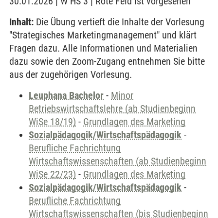
30.01.2026 | W HS 3 | Rote Feld ist vorgesehen
Inhalt:
Die Übung vertieft die Inhalte der Vorlesung
"Strategisches Marketingmanagement" und klärt
Fragen dazu. Alle Informationen und Materialien
dazu sowie den Zoom-Zugang entnehmen Sie bitte
aus der zugehörigen Vorlesung.
Leuphana Bachelor
-
Minor
Betriebswirtschaftslehre (ab Studienbeginn
WiSe 18/19)
-
Grundlagen des Marketing
Sozialpädagogik/Wirtschaftspädagogik
-
Berufliche Fachrichtung
Wirtschaftswissenschaften (ab Studienbeginn
WiSe 22/23)
-
Grundlagen des Marketing
Sozialpädagogik/Wirtschaftspädagogik
-
Berufliche Fachrichtung
Wirtschaftswissenschaften (bis Studienbeginn