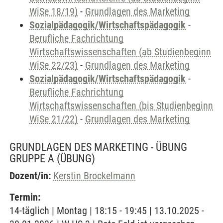
WiSe 18/19)
-
Grundlagen des Marketing
Sozialpädagogik/Wirtschaftspädagogik
-
Berufliche Fachrichtung
Wirtschaftswissenschaften (ab Studienbeginn
WiSe 22/23)
-
Grundlagen des Marketing
Sozialpädagogik/Wirtschaftspädagogik
-
Berufliche Fachrichtung
Wirtschaftswissenschaften (bis Studienbeginn
WiSe 21/22)
-
Grundlagen des Marketing
GRUNDLAGEN DES MARKETING - ÜBUNG
GRUPPE A
(ÜBUNG)
Dozent/in:
Kerstin Brockelmann
Termin:
14-täglich | Montag | 18:15 - 19:45 | 13.10.2025 -