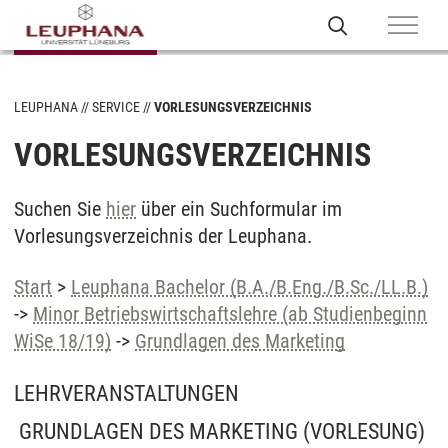
LEUPHANA
SERVICE
VORLESUNGSVERZEICHNIS
VORLESUNGSVERZEICHNIS
Suchen Sie
hier
über ein Suchformular im
Vorlesungsverzeichnis der Leuphana.
Start
>
Leuphana Bachelor (B.A./B.Eng./B.Sc./LL.B.)
->
Minor Betriebswirtschaftslehre (ab Studienbeginn
WiSe 18/19)
->
Grundlagen des Marketing
LEHRVERANSTALTUNGEN
GRUNDLAGEN DES MARKETING
(VORLESUNG)