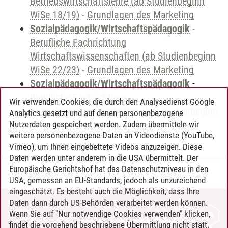
Betriebswirtschaftslehre (ab Studienbeginn
WiSe 18/19)
-
Grundlagen des Marketing
Sozialpädagogik/Wirtschaftspädagogik
-
Berufliche Fachrichtung
Wirtschaftswissenschaften (ab Studienbeginn
WiSe 22/23)
-
Grundlagen des Marketing
Sozialpädagogik/Wirtschaftspädagogik
-
Berufliche Fachrichtung
Wir verwenden Cookies, die durch den Analysedienst Google
Wirtschaftswissenschaften (bis Studienbeginn
Analytics gesetzt und auf denen personenbezogene
WiSe 21/22)
-
Grundlagen des Marketing
Nutzerdaten gespeichert werden. Zudem übermitteln wir
weitere personenbezogene Daten an Videodienste (YouTube,
Vimeo), um Ihnen eingebettete Videos anzuzeigen. Diese
Daten werden unter anderem in die USA übermittelt. Der
Europäische Gerichtshof hat das Datenschutzniveau in den
Timo Leder
/
30.06.2024
USA, gemessen an EU-Standards, jedoch als unzureichend
eingeschätzt. Es besteht auch die Möglichkeit, dass Ihre
Daten dann durch US-Behörden verarbeitet werden können.
KONTAKT
Wenn Sie auf "Nur notwendige Cookies verwenden" klicken,
findet die vorgehend beschriebene Übermittlung nicht statt.
LEUPHANA ALS ARBEITGEBER