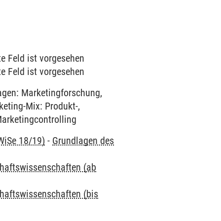
te Feld ist vorgesehen
te Feld ist vorgesehen
lagen: Marketingforschung,
eting-Mix: Produkt-,
Marketingcontrolling
 WiSe 18/19)
-
Grundlagen des
chaftswissenschaften (ab
chaftswissenschaften (bis