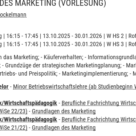
DES MARKETING
(VORLESUNG)
Brockelmann
 | 16:15 - 17:45 | 13.10.2025 - 30.01.2026 | W HS 2 | Ro
 | 16:15 - 17:45 | 13.10.2025 - 30.01.2026 | W HS 3 | Ro
n das Marketing; - Käuferverhalten; - Informationsgrund
- Grundzüge der strategischen Marketingplanung; - Mark
riebs- und Preispolitik; - Marketingimplementierung; - 
elor
-
Minor Betriebswirtschaftslehre (ab Studienbeginn
k/Wirtschaftspädagogik
-
Berufliche Fachrichtung Wirts
WiSe 22/23)
-
Grundlagen des Marketing
k/Wirtschaftspädagogik
-
Berufliche Fachrichtung Wirts
WiSe 21/22)
-
Grundlagen des Marketing