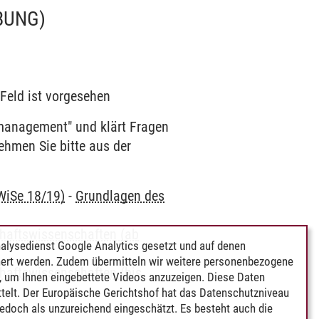
BUNG)
 Feld ist vorgesehen
gmanagement" und klärt Fragen
hmen Sie bitte aus der
 WiSe 18/19)
-
Grundlagen des
chaftswissenschaften (ab
alysedienst Google Analytics gesetzt und auf denen
ert werden. Zudem übermitteln wir weitere personenbezogene
chaftswissenschaften (bis
 um Ihnen eingebettete Videos anzuzeigen. Diese Daten
telt. Der Europäische Gerichtshof hat das Datenschutzniveau
edoch als unzureichend eingeschätzt. Es besteht auch die