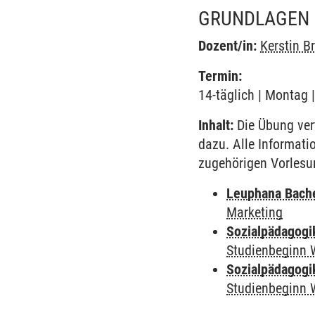
GRUNDLAGEN 
Dozent/in:
Kerstin 
Termin:
14-täglich | Montag 
Inhalt:
Die Übung vert
dazu. Alle Informat
zugehörigen Vorlesu
Leuphana Bach
Marketing
Sozialpädagogi
Studienbeginn 
Sozialpädagogi
Studienbeginn 