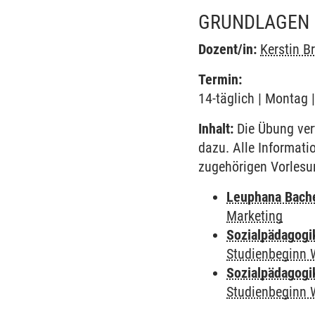
GRUNDLAGEN 
Dozent/in:
Kerstin 
Termin:
14-täglich | Montag 
Inhalt:
Die Übung vert
dazu. Alle Informat
zugehörigen Vorlesu
Leuphana Bach
Marketing
Sozialpädagogi
Studienbeginn 
Sozialpädagogi
Studienbeginn 