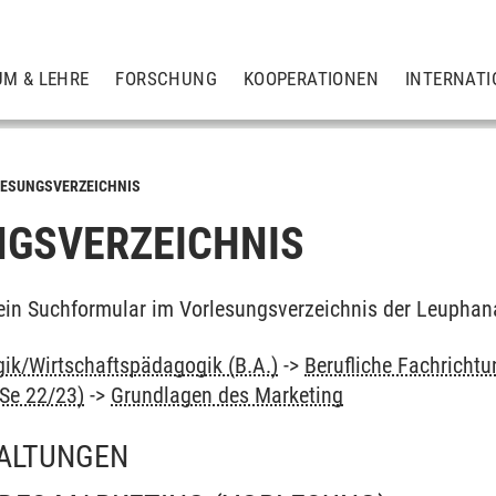
UM & LEHRE
FORSCHUNG
KOOPERATIONEN
INTERNATI
ESUNGSVERZEICHNIS
GSVERZEICHNIS
ein Suchformular im Vorlesungsverzeichnis der Leuphan
ik/Wirtschaftspädagogik (B.A.)
->
Berufliche Fachricht
Se 22/23)
->
Grundlagen des Marketing
ALTUNGEN