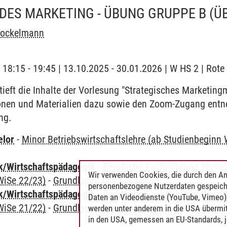
DES MARKETING - ÜBUNG GRUPPE B
(Ü
Brockelmann
| 18:15 - 19:45 | 13.10.2025 - 30.01.2026 | W HS 2 | Rote
ieft die Inhalte der Vorlesung "Strategisches Marketin
ionen und Materialien dazu sowie den Zoom-Zugang entne
ng.
elor
-
Minor Betriebswirtschaftslehre (ab Studienbeginn
k/Wirtschaftspädagogik
-
Berufliche Fachrichtung Wirts
Wir verwenden Cookies, die durch den An
WiSe 22/23)
-
Grundlagen des Marketing
personenbezogene Nutzerdaten gespeich
k/Wirtschaftspädagogik
-
Berufliche Fachrichtung Wirts
Daten an Videodienste (YouTube, Vimeo),
WiSe 21/22)
-
Grundlagen des Marketing
werden unter anderem in die USA übermit
in den USA, gemessen an EU-Standards, j