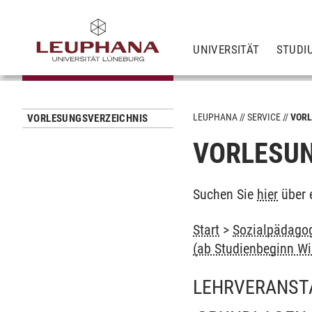
UNIVERSITÄT
STUDI
LEUPHANA
SERVICE
VORL
VORLESUNGSVERZEICHNIS
VORLESUN
Suchen Sie
hier
über 
Start
>
Sozialpädagog
(ab Studienbeginn Wi
LEHRVERANST