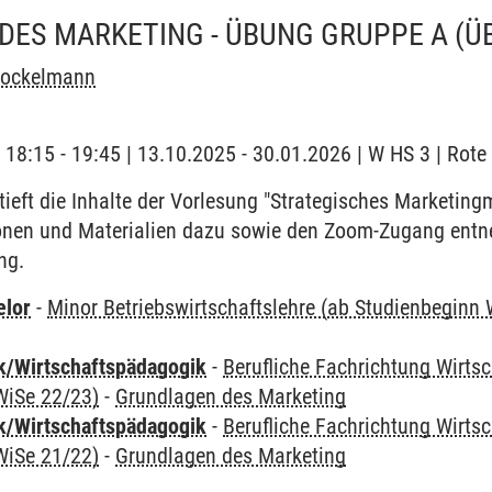
DES MARKETING - ÜBUNG GRUPPE A
(Ü
Brockelmann
| 18:15 - 19:45 | 13.10.2025 - 30.01.2026 | W HS 3 | Rote
ieft die Inhalte der Vorlesung "Strategisches Marketin
ionen und Materialien dazu sowie den Zoom-Zugang entne
ng.
elor
-
Minor Betriebswirtschaftslehre (ab Studienbeginn
k/Wirtschaftspädagogik
-
Berufliche Fachrichtung Wirts
WiSe 22/23)
-
Grundlagen des Marketing
k/Wirtschaftspädagogik
-
Berufliche Fachrichtung Wirts
WiSe 21/22)
-
Grundlagen des Marketing