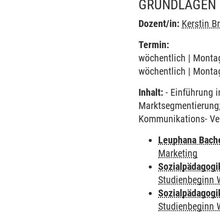
GRUNDLAGEN 
Dozent/in:
Kerstin 
Termin:
wöchentlich | Montag
wöchentlich | Montag
Inhalt:
- Einführung i
Marktsegmentierung; 
Kommunikations- Vert
Leuphana Bach
Marketing
Sozialpädagogi
Studienbeginn 
Sozialpädagogi
Studienbeginn 