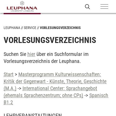
LEUPHANA
SERVICE
VORLESUNGSVERZEICHNIS
VORLESUNGSVERZEICHNIS
Suchen Sie
hier
über ein Suchformular im
Vorlesungsverzeichnis der Leuphana.
Start
>
Masterprogramm Kulturwissenschaften:
Kritik der Gegenwart - Künste, Theorie, Geschichte
(M.A.)
->
International Center: Sprachangebot
(ehemals Sprachenzentrum; ohne CPs)
->
Spanisch
B1.2
LEHRVERANSTALTUNGEN