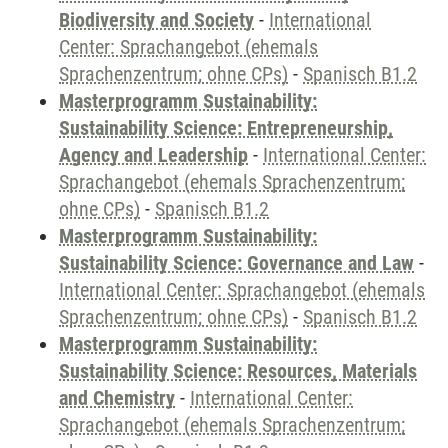
Biodiversity and Society
-
International
Center: Sprachangebot (ehemals
Sprachenzentrum; ohne CPs)
-
Spanisch B1.2
Masterprogramm Sustainability:
Sustainability Science: Entrepreneurship,
Agency and Leadership
-
International Center:
Sprachangebot (ehemals Sprachenzentrum;
ohne CPs)
-
Spanisch B1.2
Masterprogramm Sustainability:
Sustainability Science: Governance and Law
-
International Center: Sprachangebot (ehemals
Sprachenzentrum; ohne CPs)
-
Spanisch B1.2
Masterprogramm Sustainability:
Sustainability Science: Resources, Materials
and Chemistry
-
International Center:
Sprachangebot (ehemals Sprachenzentrum;