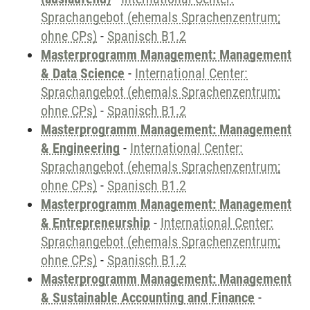
Sprachangebot (ehemals Sprachenzentrum;
ohne CPs)
-
Spanisch B1.2
Masterprogramm Management: Management
& Data Science
-
International Center:
Sprachangebot (ehemals Sprachenzentrum;
ohne CPs)
-
Spanisch B1.2
Masterprogramm Management: Management
& Engineering
-
International Center:
Sprachangebot (ehemals Sprachenzentrum;
ohne CPs)
-
Spanisch B1.2
Masterprogramm Management: Management
& Entrepreneurship
-
International Center:
Sprachangebot (ehemals Sprachenzentrum;
ohne CPs)
-
Spanisch B1.2
Masterprogramm Management: Management
& Sustainable Accounting and Finance
-