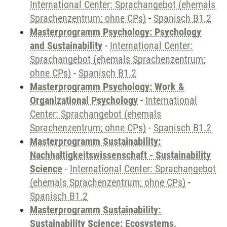
International Center: Sprachangebot (ehemals
Sprachenzentrum; ohne CPs)
-
Spanisch B1.2
Masterprogramm Psychology: Psychology
and Sustainability
-
International Center:
Sprachangebot (ehemals Sprachenzentrum;
ohne CPs)
-
Spanisch B1.2
Masterprogramm Psychology: Work &
Organizational Psychology
-
International
Center: Sprachangebot (ehemals
Sprachenzentrum; ohne CPs)
-
Spanisch B1.2
Masterprogramm Sustainability:
Nachhaltigkeitswissenschaft - Sustainability
Science
-
International Center: Sprachangebot
(ehemals Sprachenzentrum; ohne CPs)
-
Spanisch B1.2
Masterprogramm Sustainability:
Sustainability Science: Ecosystems,