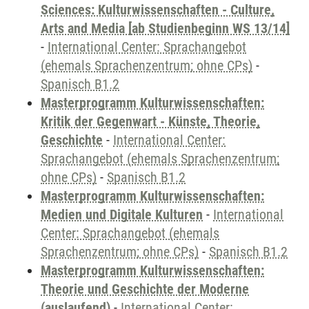
Sciences: Kulturwissenschaften - Culture,
Arts and Media [ab Studienbeginn WS 13/14]
-
International Center: Sprachangebot
(ehemals Sprachenzentrum; ohne CPs)
-
Spanisch B1.2
Masterprogramm Kulturwissenschaften:
Kritik der Gegenwart - Künste, Theorie,
Geschichte
-
International Center:
Sprachangebot (ehemals Sprachenzentrum;
ohne CPs)
-
Spanisch B1.2
Masterprogramm Kulturwissenschaften:
Medien und Digitale Kulturen
-
International
Center: Sprachangebot (ehemals
Sprachenzentrum; ohne CPs)
-
Spanisch B1.2
Masterprogramm Kulturwissenschaften:
Theorie und Geschichte der Moderne
(auslaufend)
-
International Center: