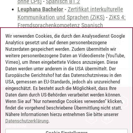
ohne CPs)
-
Spanisch B1.2
Leuphana Bachelor
-
Zertifikat interkulturelle
Kommunikation und Sprachen (ZiKS)
-
ZiKS 4:
Fremdsprachenkompetenz Spanisch
zusätzliche Angebote
-
International Center:
Wir verwenden Cookies, die durch den Analysedienst Google
Sprachangebot (ehemals Sprachenzentrum)
-
Analytics gesetzt und auf denen personenbezogene
Sprachangebot und Sonderveranstaltungen
Nutzerdaten gespeichert werden. Zudem übermitteln wir
weitere personenbezogene Daten an Videodienste (YouTube,
Vimeo), um Ihnen eingebettete Videos anzuzeigen. Diese
Daten werden unter anderem in die USA übermittelt. Der
Europäische Gerichtshof hat das Datenschutzniveau in den
Timo Leder
/
30.06.2024
USA, gemessen an EU-Standards, jedoch als unzureichend
eingeschätzt. Es besteht auch die Möglichkeit, dass Ihre
Daten dann durch US-Behörden verarbeitet werden können.
KONTAKT
Wenn Sie auf "Nur notwendige Cookies verwenden" klicken,
findet die vorgehend beschriebene Übermittlung nicht statt.
LEUPHANA ALS ARBEITGEBER
Nähere Informationen hierzu entnehmen Sie bitte unserer
INTRANET
Datenschutzerklärung
.
IMPRESSUM