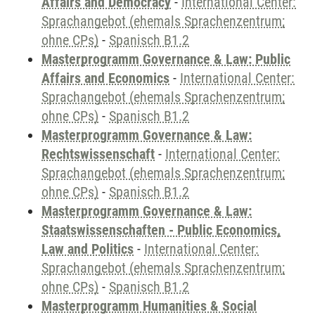
Affairs and Democracy
-
International Center:
Sprachangebot (ehemals Sprachenzentrum;
ohne CPs)
-
Spanisch B1.2
Masterprogramm Governance & Law: Public
Affairs and Economics
-
International Center:
Sprachangebot (ehemals Sprachenzentrum;
ohne CPs)
-
Spanisch B1.2
Masterprogramm Governance & Law:
Rechtswissenschaft
-
International Center:
Sprachangebot (ehemals Sprachenzentrum;
ohne CPs)
-
Spanisch B1.2
Masterprogramm Governance & Law:
Staatswissenschaften - Public Economics,
Law and Politics
-
International Center:
Sprachangebot (ehemals Sprachenzentrum;
ohne CPs)
-
Spanisch B1.2
Masterprogramm Humanities & Social