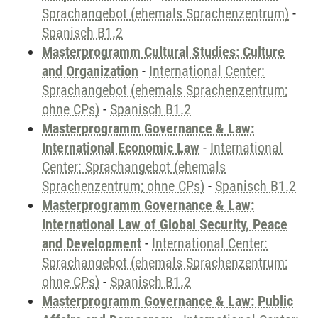
Sprachangebot (ehemals Sprachenzentrum)
-
Spanisch B1.2
Masterprogramm Cultural Studies: Culture
and Organization
-
International Center:
Sprachangebot (ehemals Sprachenzentrum;
ohne CPs)
-
Spanisch B1.2
Masterprogramm Governance & Law:
International Economic Law
-
International
Center: Sprachangebot (ehemals
Sprachenzentrum; ohne CPs)
-
Spanisch B1.2
Masterprogramm Governance & Law:
International Law of Global Security, Peace
and Development
-
International Center:
Sprachangebot (ehemals Sprachenzentrum;
ohne CPs)
-
Spanisch B1.2
Masterprogramm Governance & Law: Public