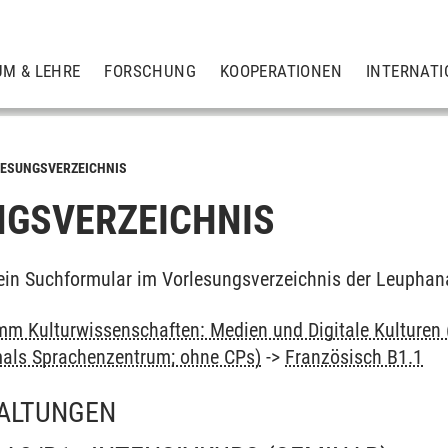
UM & LEHRE
FORSCHUNG
KOOPERATIONEN
INTERNATI
ESUNGSVERZEICHNIS
GSVERZEICHNIS
ein Suchformular im Vorlesungsverzeichnis der Leuphan
m Kulturwissenschaften: Medien und Digitale Kulturen 
als Sprachenzentrum; ohne CPs)
->
Französisch B1.1
ALTUNGEN