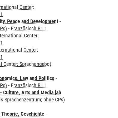
rnational Center:
.1
ity, Peace and Development
-
CPs)
-
Französisch B1.1
ternational Center:
.1
ternational Center:
.1
al Center: Sprachangebot
nomics, Law and Politics
-
CPs)
-
Französisch B1.1
 Culture, Arts and Media [ab
als Sprachenzentrum; ohne CPs)
 Theorie, Geschichte
-