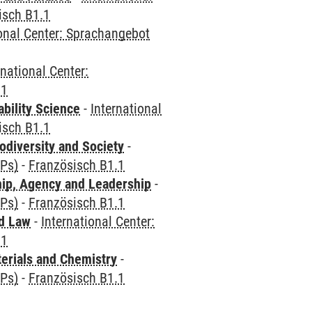
isch B1.1
ional Center: Sprachangebot
rnational Center:
.1
bility Science
-
International
isch B1.1
odiversity and Society
-
CPs)
-
Französisch B1.1
hip, Agency and Leadership
-
CPs)
-
Französisch B1.1
nd Law
-
International Center:
.1
terials and Chemistry
-
CPs)
-
Französisch B1.1