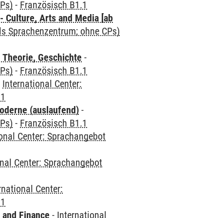
CPs)
-
Französisch B1.1
 Culture, Arts and Media [ab
als Sprachenzentrum; ohne CPs)
 Theorie, Geschichte
-
CPs)
-
Französisch B1.1
-
International Center:
.1
oderne (auslaufend)
-
CPs)
-
Französisch B1.1
ional Center: Sprachangebot
onal Center: Sprachangebot
rnational Center:
.1
 and Finance
-
International