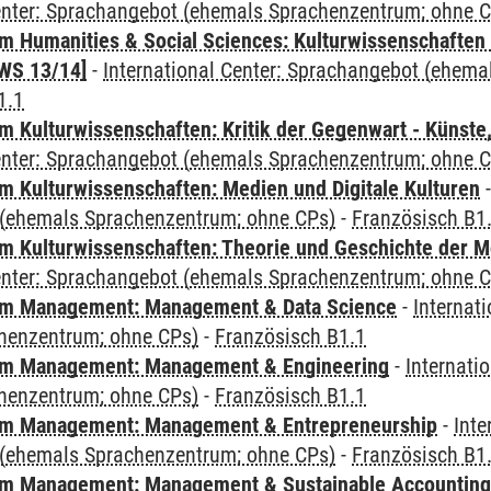
Center: Sprachangebot (ehemals Sprachenzentrum; ohne 
 Humanities & Social Sciences: Kulturwissenschaften -
WS 13/14]
-
International Center: Sprachangebot (ehem
1.1
 Kulturwissenschaften: Kritik der Gegenwart - Künste,
Center: Sprachangebot (ehemals Sprachenzentrum; ohne 
 Kulturwissenschaften: Medien und Digitale Kulturen
(ehemals Sprachenzentrum; ohne CPs)
-
Französisch B1
 Kulturwissenschaften: Theorie und Geschichte der M
Center: Sprachangebot (ehemals Sprachenzentrum; ohne 
m Management: Management & Data Science
-
Internat
henzentrum; ohne CPs)
-
Französisch B1.1
m Management: Management & Engineering
-
Internati
henzentrum; ohne CPs)
-
Französisch B1.1
m Management: Management & Entrepreneurship
-
Inte
(ehemals Sprachenzentrum; ohne CPs)
-
Französisch B1
m Management: Management & Sustainable Accounting