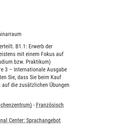
eminarraum
teilt. B1.1: Erwerb der
eistens mit einem Fokus auf
tudium bzw. Praktikum)
ire 3 – Internationale Ausgabe
en Sie, dass Sie beim Kauf
h auf die zusätzlichen Übungen
rachenzentrum)
-
Französisch
onal Center: Sprachangebot