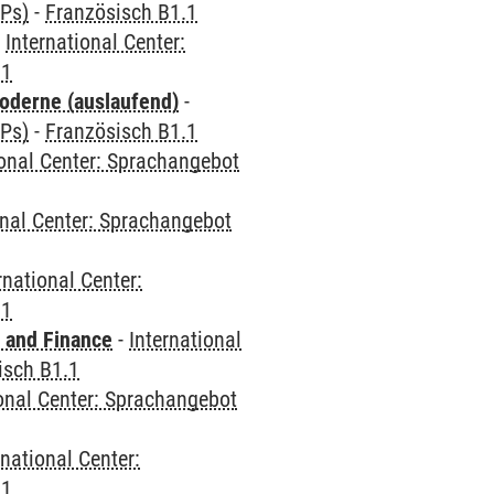
CPs)
-
Französisch B1.1
-
International Center:
.1
oderne (auslaufend)
-
CPs)
-
Französisch B1.1
ional Center: Sprachangebot
onal Center: Sprachangebot
rnational Center:
.1
 and Finance
-
International
isch B1.1
ional Center: Sprachangebot
rnational Center:
.1