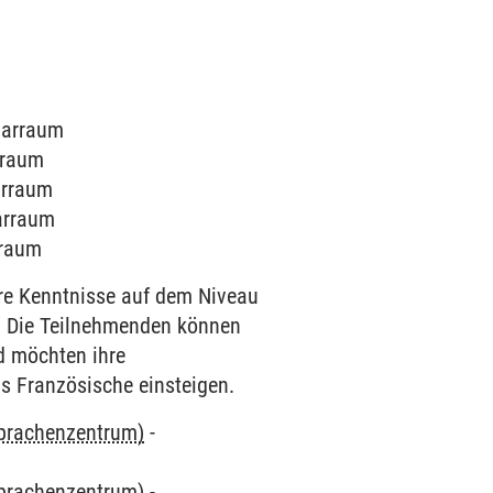
inarraum
arraum
arraum
narraum
rraum
hre Kenntnisse auf dem Niveau
n. Die Teilnehmenden können
nd möchten ihre
ns Französische einsteigen.
Sprachenzentrum)
-
Sprachenzentrum)
-