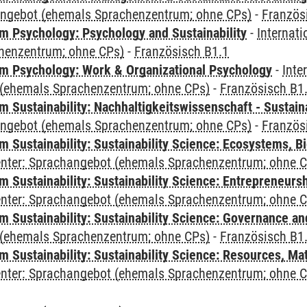
angebot (ehemals Sprachenzentrum; ohne CPs)
-
Französ
 Psychology: Psychology and Sustainability
-
Internat
henzentrum; ohne CPs)
-
Französisch B1.1
 Psychology: Work & Organizational Psychology
-
Inte
(ehemals Sprachenzentrum; ohne CPs)
-
Französisch B1
Sustainability: Nachhaltigkeitswissenschaft - Sustaina
angebot (ehemals Sprachenzentrum; ohne CPs)
-
Französ
Sustainability: Sustainability Science: Ecosystems, Bi
Center: Sprachangebot (ehemals Sprachenzentrum; ohne 
 Sustainability: Sustainability Science: Entrepreneurs
Center: Sprachangebot (ehemals Sprachenzentrum; ohne 
 Sustainability: Sustainability Science: Governance a
(ehemals Sprachenzentrum; ohne CPs)
-
Französisch B1
Sustainability: Sustainability Science: Resources, Ma
Center: Sprachangebot (ehemals Sprachenzentrum; ohne 