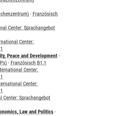
rachenzentrum)
-
Französisch
onal Center: Sprachangebot
rnational Center:
.1
ity, Peace and Development
-
CPs)
-
Französisch B1.1
ternational Center:
.1
ternational Center:
.1
al Center: Sprachangebot
nomics, Law and Politics
-