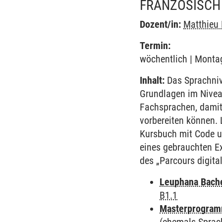
FRANZÖSISCH 
Dozent/in:
Matthieu 
Termin:
wöchentlich | Montag
Inhalt:
Das Sprachnive
Grundlagen im Nivea
Fachsprachen, damit
vorbereiten können. 
Kursbuch mit Code un
eines gebrauchten Ex
des „Parcours digita
Leuphana Bach
B1.1
Masterprogramm