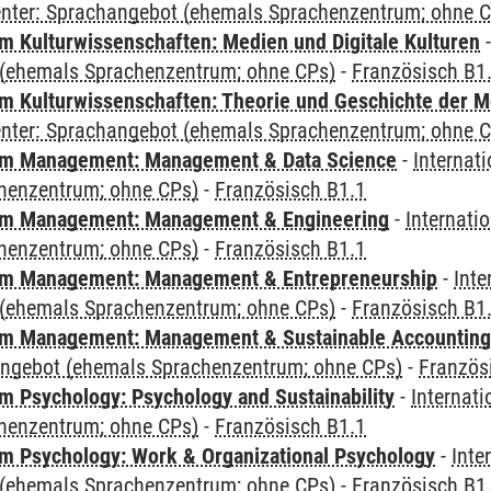
Center: Sprachangebot (ehemals Sprachenzentrum; ohne 
 Kulturwissenschaften: Medien und Digitale Kulturen
(ehemals Sprachenzentrum; ohne CPs)
-
Französisch B1
 Kulturwissenschaften: Theorie und Geschichte der M
Center: Sprachangebot (ehemals Sprachenzentrum; ohne 
m Management: Management & Data Science
-
Internat
henzentrum; ohne CPs)
-
Französisch B1.1
m Management: Management & Engineering
-
Internati
henzentrum; ohne CPs)
-
Französisch B1.1
m Management: Management & Entrepreneurship
-
Inte
(ehemals Sprachenzentrum; ohne CPs)
-
Französisch B1
m Management: Management & Sustainable Accounting
angebot (ehemals Sprachenzentrum; ohne CPs)
-
Französ
 Psychology: Psychology and Sustainability
-
Internat
henzentrum; ohne CPs)
-
Französisch B1.1
 Psychology: Work & Organizational Psychology
-
Inte
(ehemals Sprachenzentrum; ohne CPs)
-
Französisch B1