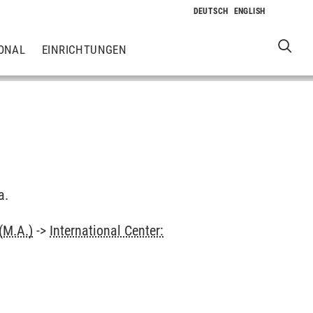
ONAL
EINRICHTUNGEN
a.
(M.A.)
->
International Center: