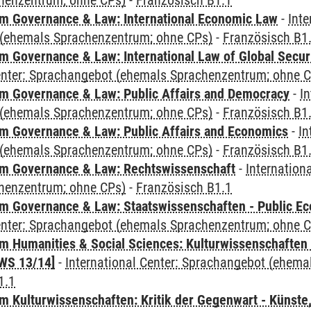
henzentrum; ohne CPs)
-
Französisch B1.1
 Governance & Law: International Economic Law
-
Inte
(ehemals Sprachenzentrum; ohne CPs)
-
Französisch B1
 Governance & Law: International Law of Global Secur
Center: Sprachangebot (ehemals Sprachenzentrum; ohne 
 Governance & Law: Public Affairs and Democracy
-
In
(ehemals Sprachenzentrum; ohne CPs)
-
Französisch B1
 Governance & Law: Public Affairs and Economics
-
In
(ehemals Sprachenzentrum; ohne CPs)
-
Französisch B1
m Governance & Law: Rechtswissenschaft
-
Internation
henzentrum; ohne CPs)
-
Französisch B1.1
 Governance & Law: Staatswissenschaften - Public Eco
Center: Sprachangebot (ehemals Sprachenzentrum; ohne 
 Humanities & Social Sciences: Kulturwissenschaften -
WS 13/14]
-
International Center: Sprachangebot (ehem
1.1
 Kulturwissenschaften: Kritik der Gegenwart - Künste,