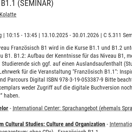
B1.1
(SEMINAR)
Kolatte
 | 10:15 - 13:45 | 13.10.2025 - 30.01.2026 | C 5.311 S
au Französisch B1 wird in die Kurse B1.1 und B1.2 unter
u B1. B1.2: Aufbau der Kenntnisse für das Niveau B1, m
 Studierende sich ggf. auf einen Auslandsaufenthalt (S
Lehrwerk für die Veranstaltung "Französisch B1.1": Insp
d Parcours Digital ISBN 978-3-19-053387-9 Bitte beacht
emplars weder Zugriff auf die digitale Buchversion noc
l“ haben.
elor
-
International Center: Sprachangebot (ehemals Sp
 Cultural Studies: Culture and Organization
-
Internati