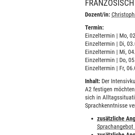
FRANZÖSISCH 
Dozent/in:
Christop
Termin:
Einzeltermin | Mo, 0
Einzeltermin | Di, 0
Einzeltermin | Mi, 0
Einzeltermin | Do, 0
Einzeltermin | Fr, 0
Inhalt:
Der Intensivku
A2 festigen möchten
sich in Alltagssitua
Sprachkenntnisse ver
zusätzliche An
Sprachangebot 
zusätzliche An