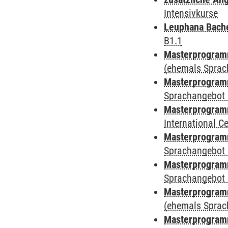
Intensivkurse
Leuphana Bach
B1.1
Masterprogramm
(ehemals Sprac
Masterprogramm
Sprachangebot 
Masterprogramm
International 
Masterprogramm
Sprachangebot 
Masterprogramm
Sprachangebot 
Masterprogram
(ehemals Sprac
Masterprogramm