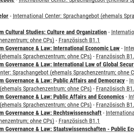
elor
-
International Center: Sprachangebot (ehemals Sp
 Cultural Studies: Culture and Organization
-
Internati
henzentrum; ohne CPs)
-
Französisch B1.1
 Governance & Law: International Economic Law
-
Inte
(ehemals Sprachenzentrum; ohne CPs)
-
Französisch B1
 Governance & Law: International Law of Global Secur
Center: Sprachangebot (ehemals Sprachenzentrum; ohne 
 Governance & Law: Public Affairs and Democracy
-
In
(ehemals Sprachenzentrum; ohne CPs)
-
Französisch B1
 Governance & Law: Public Affairs and Economics
-
In
(ehemals Sprachenzentrum; ohne CPs)
-
Französisch B1
m Governance & Law: Rechtswissenschaft
-
Internation
henzentrum; ohne CPs)
-
Französisch B1.1
 Governance & Law: Staatswissenschaften - Public Eco