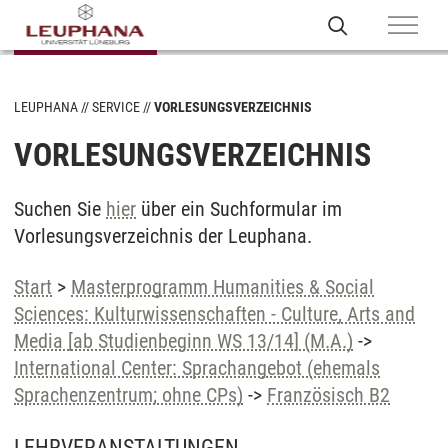
LEUPHANA
SERVICE
VORLESUNGSVERZEICHNIS
VORLESUNGSVERZEICHNIS
Suchen Sie
hier
über ein Suchformular im
Vorlesungsverzeichnis der Leuphana.
Start
>
Masterprogramm Humanities & Social
Sciences: Kulturwissenschaften - Culture, Arts and
Media [ab Studienbeginn WS 13/14] (M.A.)
->
International Center: Sprachangebot (ehemals
Sprachenzentrum; ohne CPs)
->
Französisch B2
LEHRVERANSTALTUNGEN