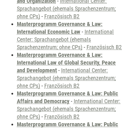
and Organization
-
International Center:
Sprachangebot (ehemals Sprachenzentrum;
ohne CPs)
-
Französisch B2
Masterprogramm Governance & Law:
International Economic Law
-
International
Center: Sprachangebot (ehemals
Sprachenzentrum; ohne CPs)
-
Französisch B2
Masterprogramm Governance & Law:
International Law of Global Security, Peace
and Development
-
International Center:
Sprachangebot (ehemals Sprachenzentrum;
ohne CPs)
-
Französisch B2
Masterprogramm Governance & Law: Public
Affairs and Democracy
-
International Center:
Sprachangebot (ehemals Sprachenzentrum;
ohne CPs)
-
Französisch B2
Masterprogramm Governance & Law: Public