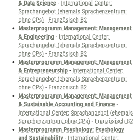
& Data Science
-
International Center:
Sprachangebot (ehemals Sprachenzentrum;
ohne CPs)
-
Französisch B2
Masterprogramm Management: Management
& Engineering
-
International Center:
Sprachangebot (ehemals Sprachenzentrum;
ohne CPs)
-
Französisch B2
Masterprogramm Management: Management
& Entrepreneurship
-
International Center:
Sprachangebot (ehemals Sprachenzentrum;
ohne CPs)
-
Französisch B2
Masterprogramm Management: Management
& Sustainable Accounting and Finance
-
International Center: Sprachangebot (ehemals
Sprachenzentrum; ohne CPs)
-
Französisch B2
Masterprogramm Psychology: Psychology
and Sustainability
-
International Center: