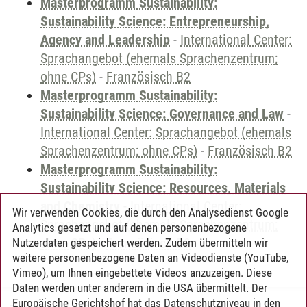
Masterprogramm Sustainability:
Sustainability Science: Entrepreneurship,
Agency and Leadership
-
International Center:
Sprachangebot (ehemals Sprachenzentrum;
ohne CPs)
-
Französisch B2
Masterprogramm Sustainability:
Sustainability Science: Governance and Law
-
International Center: Sprachangebot (ehemals
Sprachenzentrum; ohne CPs)
-
Französisch B2
Masterprogramm Sustainability:
Sustainability Science: Resources, Materials
and Chemistry
-
International Center:
Wir verwenden Cookies, die durch den Analysedienst Google
Sprachangebot (ehemals Sprachenzentrum;
Analytics gesetzt und auf denen personenbezogene
ohne CPs)
-
Französisch B2
Nutzerdaten gespeichert werden. Zudem übermitteln wir
weitere personenbezogene Daten an Videodienste (YouTube,
Vimeo), um Ihnen eingebettete Videos anzuzeigen. Diese
Daten werden unter anderem in die USA übermittelt. Der
Europäische Gerichtshof hat das Datenschutzniveau in den