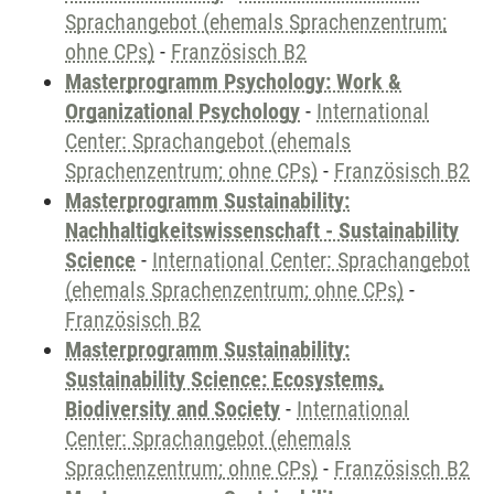
Sprachangebot (ehemals Sprachenzentrum;
ohne CPs)
-
Französisch B2
Masterprogramm Psychology: Work &
Organizational Psychology
-
International
Center: Sprachangebot (ehemals
Sprachenzentrum; ohne CPs)
-
Französisch B2
Masterprogramm Sustainability:
Nachhaltigkeitswissenschaft - Sustainability
Science
-
International Center: Sprachangebot
(ehemals Sprachenzentrum; ohne CPs)
-
Französisch B2
Masterprogramm Sustainability:
Sustainability Science: Ecosystems,
Biodiversity and Society
-
International
Center: Sprachangebot (ehemals
Sprachenzentrum; ohne CPs)
-
Französisch B2