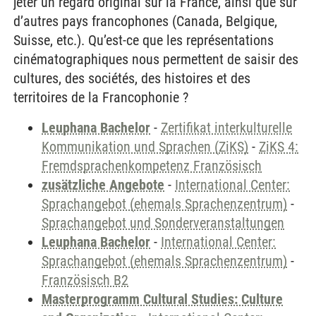
jeter un regard original sur la France, ainsi que sur
d’autres pays francophones (Canada, Belgique,
Suisse, etc.). Qu’est-ce que les représentations
cinématographiques nous permettent de saisir des
cultures, des sociétés, des histoires et des
territoires de la Francophonie ?
Leuphana Bachelor
-
Zertifikat interkulturelle
Kommunikation und Sprachen (ZiKS)
-
ZiKS 4:
Fremdsprachenkompetenz Französisch
zusätzliche Angebote
-
International Center:
Sprachangebot (ehemals Sprachenzentrum)
-
Sprachangebot und Sonderveranstaltungen
Leuphana Bachelor
-
International Center:
Sprachangebot (ehemals Sprachenzentrum)
-
Französisch B2
Masterprogramm Cultural Studies: Culture