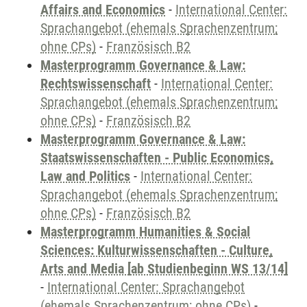
Affairs and Economics
-
International Center:
Sprachangebot (ehemals Sprachenzentrum;
ohne CPs)
-
Französisch B2
Masterprogramm Governance & Law:
Rechtswissenschaft
-
International Center:
Sprachangebot (ehemals Sprachenzentrum;
ohne CPs)
-
Französisch B2
Masterprogramm Governance & Law:
Staatswissenschaften - Public Economics,
Law and Politics
-
International Center:
Sprachangebot (ehemals Sprachenzentrum;
ohne CPs)
-
Französisch B2
Masterprogramm Humanities & Social
Sciences: Kulturwissenschaften - Culture,
Arts and Media [ab Studienbeginn WS 13/14]
-
International Center: Sprachangebot
(ehemals Sprachenzentrum; ohne CPs)
-