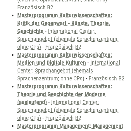
Französisch B2
Masterprogramm Kulturwissenschaften:
Kritik der Gegenwart - Künste, Theorie,
Geschichte
-
International Center:
Sprachangebot (ehemals Sprachenzentrum;
ohne CPs)
-
Französisch B2
Masterprogramm Kulturwissenschaften:
Medien und Digitale Kulturen
-
International
Center: Sprachangebot (ehemals
Sprachenzentrum; ohne CPs)
-
Französisch B2
Masterprogramm Kulturwissenschaften:
Theorie und Geschichte der Moderne
(auslaufend)
-
International Center:
Sprachangebot (ehemals Sprachenzentrum;
ohne CPs)
-
Französisch B2
Masterprogramm Management: Management