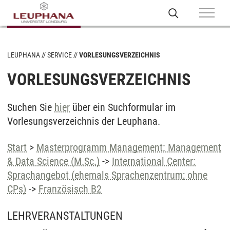
LEUPHANA
SERVICE
VORLESUNGSVERZEICHNIS
VORLESUNGSVERZEICHNIS
Suchen Sie
hier
über ein Suchformular im
Vorlesungsverzeichnis der Leuphana.
Start
>
Masterprogramm Management: Management
& Data Science (M.Sc.)
->
International Center:
Sprachangebot (ehemals Sprachenzentrum; ohne
CPs)
->
Französisch B2
LEHRVERANSTALTUNGEN