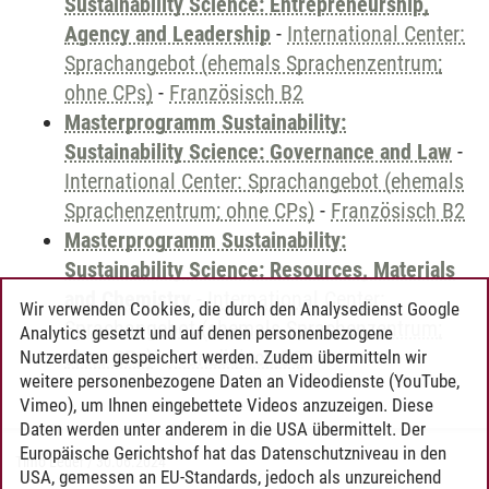
Sustainability Science: Entrepreneurship,
Agency and Leadership
-
International Center:
Sprachangebot (ehemals Sprachenzentrum;
ohne CPs)
-
Französisch B2
Masterprogramm Sustainability:
Sustainability Science: Governance and Law
-
International Center: Sprachangebot (ehemals
Sprachenzentrum; ohne CPs)
-
Französisch B2
Masterprogramm Sustainability:
Sustainability Science: Resources, Materials
and Chemistry
-
International Center:
Wir verwenden Cookies, die durch den Analysedienst Google
Sprachangebot (ehemals Sprachenzentrum;
Analytics gesetzt und auf denen personenbezogene
ohne CPs)
-
Französisch B2
Nutzerdaten gespeichert werden. Zudem übermitteln wir
weitere personenbezogene Daten an Videodienste (YouTube,
Vimeo), um Ihnen eingebettete Videos anzuzeigen. Diese
Daten werden unter anderem in die USA übermittelt. Der
Europäische Gerichtshof hat das Datenschutzniveau in den
Timo Leder
/
30.06.2024
USA, gemessen an EU-Standards, jedoch als unzureichend