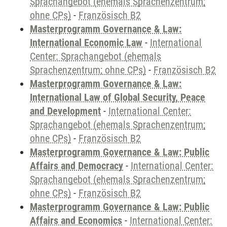
Sprachangebot (ehemals Sprachenzentrum;
ohne CPs)
-
Französisch B2
Masterprogramm Governance & Law:
International Economic Law
-
International
Center: Sprachangebot (ehemals
Sprachenzentrum; ohne CPs)
-
Französisch B2
Masterprogramm Governance & Law:
International Law of Global Security, Peace
and Development
-
International Center:
Sprachangebot (ehemals Sprachenzentrum;
ohne CPs)
-
Französisch B2
Masterprogramm Governance & Law: Public
Affairs and Democracy
-
International Center:
Sprachangebot (ehemals Sprachenzentrum;
ohne CPs)
-
Französisch B2
Masterprogramm Governance & Law: Public
Affairs and Economics
-
International Center: