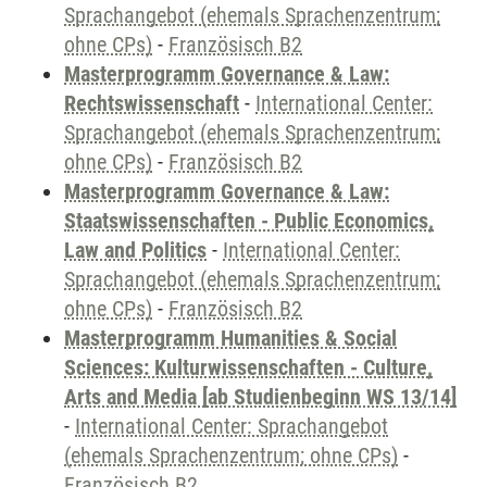
Sprachangebot (ehemals Sprachenzentrum;
ohne CPs)
-
Französisch B2
Masterprogramm Governance & Law:
Rechtswissenschaft
-
International Center:
Sprachangebot (ehemals Sprachenzentrum;
ohne CPs)
-
Französisch B2
Masterprogramm Governance & Law:
Staatswissenschaften - Public Economics,
Law and Politics
-
International Center:
Sprachangebot (ehemals Sprachenzentrum;
ohne CPs)
-
Französisch B2
Masterprogramm Humanities & Social
Sciences: Kulturwissenschaften - Culture,
Arts and Media [ab Studienbeginn WS 13/14]
-
International Center: Sprachangebot
(ehemals Sprachenzentrum; ohne CPs)
-
Französisch B2