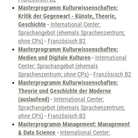
Masterprogramm Kulturwissenschaften:
Kritik der Gegenwart - Künste, Theorie,
Geschichte
-
International Center:
Sprachangebot (ehemals Sprachenzentrum;
ohne CPs)
-
Französisch B2
Masterprogramm Kulturwissenschaften:
Medien und Digitale Kulturen
-
International
Center: Sprachangebot (ehemals
Sprachenzentrum; ohne CPs)
-
Französisch B2
Masterprogramm Kulturwissenschaften:
Theorie und Geschichte der Moderne
(auslaufend)
-
International Center:
Sprachangebot (ehemals Sprachenzentrum;
ohne CPs)
-
Französisch B2
Masterprogramm Management: Management
& Data Science
-
International Center: