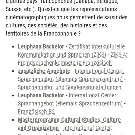
d’autres pays francophones (Canada, Belgique,
Suisse, etc.). Qu’est-ce que les représentations
cinématographiques nous permettent de saisir des
cultures, des sociétés, des histoires et des
territoires de la Francophonie ?
Leuphana Bachelor
-
Zertifikat interkulturelle
Kommunikation und Sprachen (ZiKS)
-
ZiKS 4:
Fremdsprachenkompetenz Französisch
zusätzliche Angebote
-
International Center:
Sprachangebot (ehemals Sprachenzentrum)
-
Sprachangebot und Sonderveranstaltungen
Leuphana Bachelor
-
International Center:
Sprachangebot (ehemals Sprachenzentrum)
-
Französisch B2
Masterprogramm Cultural Studies: Culture
and Organization
-
International Center: