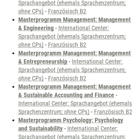
Sprachangebot (ehemals Sprachenzentrum;
ohne CPs)
-
Französisch B2
Masterprogramm Management: Management
& Engineering
-
International Center:
Sprachangebot (ehemals Sprachenzentrum;
ohne CPs)
-
Französisch B2
Masterprogramm Management: Management
& Entrepreneurship
-
International Center:
Sprachangebot (ehemals Sprachenzentrum;
ohne CPs)
-
Französisch B2
Masterprogramm Management: Management
& Sustainable Accounting and Finance
-
International Center: Sprachangebot (ehemals
Sprachenzentrum; ohne CPs)
-
Französisch B2
Masterprogramm Psychology: Psychology
and Sustainability
-
International Center:
Sprachangebot (ehemals Sprachenzentrum;