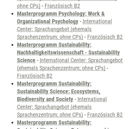
ohne CPs)
-
Französisch B2
Masterprogramm Psychology: Work &
Organizational Psychology
-
International
Center: Sprachangebot (ehemals
Sprachenzentrum; ohne CPs)
-
Französisch B2
Masterprogramm Sustainability:
Nachhaltigkeitswissenschaft - Sustainability
Science
-
International Center: Sprachangebot
(ehemals Sprachenzentrum; ohne CPs)
-
Französisch B2
Masterprogramm Sustainability:
Sustainability Science: Ecosystems,
Biodiversity and Society
-
International
Center: Sprachangebot (ehemals
Sprachenzentrum; ohne CPs)
-
Französisch B2
Masterprogramm Sustainability: