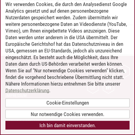
Wir verwenden Cookies, die durch den Analysedienst Google
vorhanden
Analytics gesetzt und auf denen personenbezogene
Nutzerdaten gespeichert werden. Zudem übermitteln wir
weitere personenbezogene Daten an Videodienste (YouTube,
Vimeo), um Ihnen eingebettete Videos anzuzeigen. Diese
Timo Leder
/
30.06.2024
Daten werden unter anderem in die USA übermittelt. Der
Europäische Gerichtshof hat das Datenschutzniveau in den
USA, gemessen an EU-Standards, jedoch als unzureichend
eingeschätzt. Es besteht auch die Möglichkeit, dass Ihre
Daten dann durch US-Behörden verarbeitet werden können.
KONTAKT
Wenn Sie auf "Nur notwendige Cookies verwenden" klicken,
findet die vorgehend beschriebene Übermittlung nicht statt.
LEUPHANA ALS ARBEITGEBER
Nähere Informationen hierzu entnehmen Sie bitte unserer
INTRANET
Datenschutzerklärung
.
IMPRESSUM
Cookie-Einstellungen
DATENSCHUTZ
BARRIEREFREIHEIT
Nur notwendige Cookies verwenden.
COOKIE-EINSTELLUNGEN
Ich bin damit einverstanden.