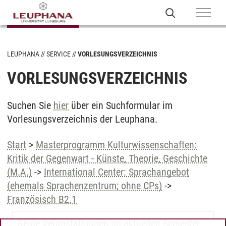
LEUPHANA
SERVICE
VORLESUNGSVERZEICHNIS
VORLESUNGSVERZEICHNIS
Suchen Sie
hier
über ein Suchformular im
Vorlesungsverzeichnis der Leuphana.
Start
>
Masterprogramm Kulturwissenschaften:
Kritik der Gegenwart - Künste, Theorie, Geschichte
(M.A.)
->
International Center: Sprachangebot
(ehemals Sprachenzentrum; ohne CPs)
->
Französisch B2.1
Keine Veranstaltungen im aktuellen Semester