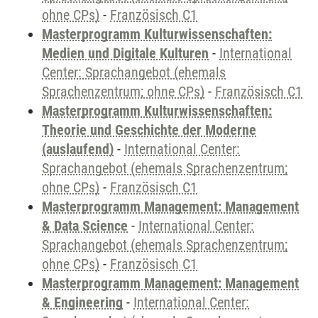
ohne CPs)
-
Französisch C1
Masterprogramm Kulturwissenschaften:
Medien und Digitale Kulturen
-
International
Center: Sprachangebot (ehemals
Sprachenzentrum; ohne CPs)
-
Französisch C1
Masterprogramm Kulturwissenschaften:
Theorie und Geschichte der Moderne
(auslaufend)
-
International Center:
Sprachangebot (ehemals Sprachenzentrum;
ohne CPs)
-
Französisch C1
Masterprogramm Management: Management
& Data Science
-
International Center:
Sprachangebot (ehemals Sprachenzentrum;
ohne CPs)
-
Französisch C1
Masterprogramm Management: Management
& Engineering
-
International Center: