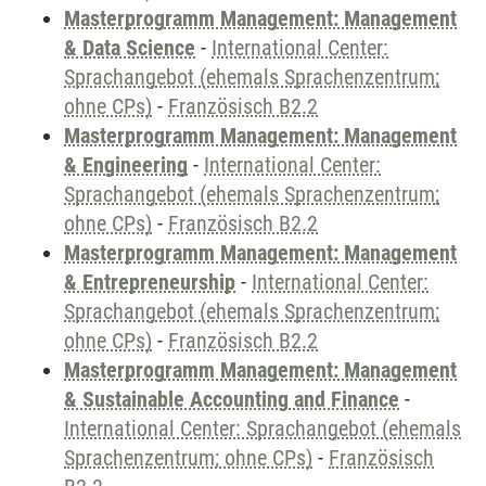
Masterprogramm Management: Management
& Data Science
-
International Center:
Sprachangebot (ehemals Sprachenzentrum;
ohne CPs)
-
Französisch B2.2
Masterprogramm Management: Management
& Engineering
-
International Center:
Sprachangebot (ehemals Sprachenzentrum;
ohne CPs)
-
Französisch B2.2
Masterprogramm Management: Management
& Entrepreneurship
-
International Center:
Sprachangebot (ehemals Sprachenzentrum;
ohne CPs)
-
Französisch B2.2
Masterprogramm Management: Management
& Sustainable Accounting and Finance
-
International Center: Sprachangebot (ehemals
Sprachenzentrum; ohne CPs)
-
Französisch