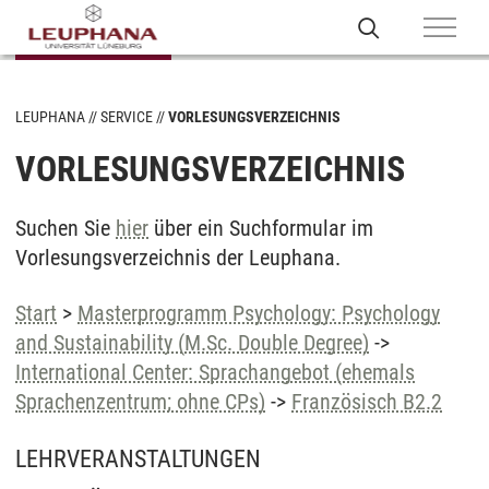
LEUPHANA
SERVICE
VORLESUNGSVERZEICHNIS
VORLESUNGSVERZEICHNIS
Suchen Sie
hier
über ein Suchformular im
Vorlesungsverzeichnis der Leuphana.
Start
>
Masterprogramm Psychology: Psychology
and Sustainability (M.Sc. Double Degree)
->
International Center: Sprachangebot (ehemals
Sprachenzentrum; ohne CPs)
->
Französisch B2.2
LEHRVERANSTALTUNGEN