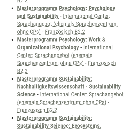
B2.2
Masterprogramm Psychology: Psychology
and Sustainability
-
International Center:
Sprachangebot (ehemals Sprachenzentrum;
ohne CPs)
-
Französisch B2.2
Masterprogramm Psychology: Work &
Organizational Psychology
-
International
Center: Sprachangebot (ehemals
Sprachenzentrum; ohne CPs)
-
Französisch
B2.2
Masterprogramm Sustainability:
Nachhaltigkeitswissenschaft - Sustainability
Science
-
International Center: Sprachangebot
(ehemals Sprachenzentrum; ohne CPs)
-
Französisch B2.2
Masterprogramm Sustainability:
Sustainability Science: Ecosystems,