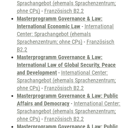
Sprachangebot (ehemals Sprachenzentrum;
ohne CPs)
-
Französisch B2.2
Masterprogramm Governance & Law:
International Economic Law
-
International
Center: Sprachangebot (ehemals
Sprachenzentrum; ohne CPs)
-
Französisch
B2.2
Masterprogramm Governance & Law:
International Law of Global Security, Peace
and Development
-
International Center:
Sprachangebot (ehemals Sprachenzentrum;
ohne CPs)
-
Französisch B2.2
Masterprogramm Governance & Law: Public
Affairs and Democracy
-
International Center:
Sprachangebot (ehemals Sprachenzentrum;
ohne CPs)
-
Französisch B2.2
Masterprogramm Governance & Law: Public