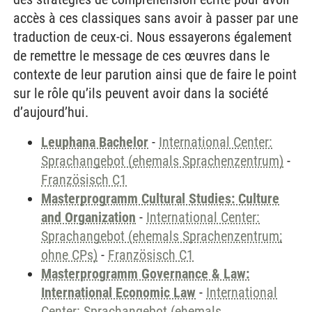
accès à ces classiques sans avoir à passer par une
traduction de ceux-ci. Nous essayerons également
de remettre le message de ces œuvres dans le
contexte de leur parution ainsi que de faire le point
sur le rôle qu’ils peuvent avoir dans la société
d’aujourd’hui.
Leuphana Bachelor
-
International Center:
Sprachangebot (ehemals Sprachenzentrum)
-
Französisch C1
Masterprogramm Cultural Studies: Culture
and Organization
-
International Center:
Sprachangebot (ehemals Sprachenzentrum;
ohne CPs)
-
Französisch C1
Masterprogramm Governance & Law:
International Economic Law
-
International
Center: Sprachangebot (ehemals