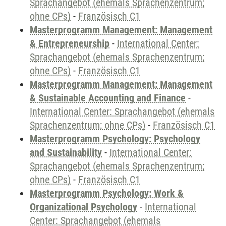
Sprachangebot (ehemals Sprachenzentrum;
ohne CPs)
-
Französisch C1
Masterprogramm Management: Management
& Entrepreneurship
-
International Center:
Sprachangebot (ehemals Sprachenzentrum;
ohne CPs)
-
Französisch C1
Masterprogramm Management: Management
& Sustainable Accounting and Finance
-
International Center: Sprachangebot (ehemals
Sprachenzentrum; ohne CPs)
-
Französisch C1
Masterprogramm Psychology: Psychology
and Sustainability
-
International Center:
Sprachangebot (ehemals Sprachenzentrum;
ohne CPs)
-
Französisch C1
Masterprogramm Psychology: Work &
Organizational Psychology
-
International
Center: Sprachangebot (ehemals