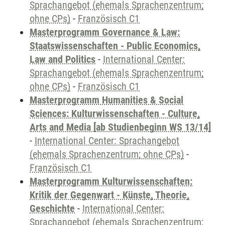
Sprachangebot (ehemals Sprachenzentrum;
ohne CPs)
-
Französisch C1
Masterprogramm Governance & Law:
Staatswissenschaften - Public Economics,
Law and Politics
-
International Center:
Sprachangebot (ehemals Sprachenzentrum;
ohne CPs)
-
Französisch C1
Masterprogramm Humanities & Social
Sciences: Kulturwissenschaften - Culture,
Arts and Media [ab Studienbeginn WS 13/14]
-
International Center: Sprachangebot
(ehemals Sprachenzentrum; ohne CPs)
-
Französisch C1
Masterprogramm Kulturwissenschaften:
Kritik der Gegenwart - Künste, Theorie,
Geschichte
-
International Center:
Sprachangebot (ehemals Sprachenzentrum;