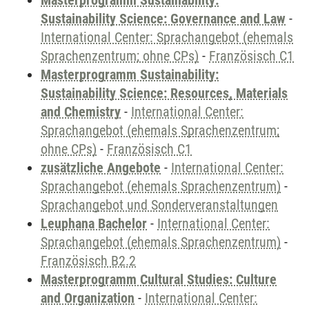
Masterprogramm Sustainability:
Sustainability Science: Governance and Law
-
International Center: Sprachangebot (ehemals
Sprachenzentrum; ohne CPs)
-
Französisch C1
Masterprogramm Sustainability:
Sustainability Science: Resources, Materials
and Chemistry
-
International Center:
Sprachangebot (ehemals Sprachenzentrum;
ohne CPs)
-
Französisch C1
zusätzliche Angebote
-
International Center:
Sprachangebot (ehemals Sprachenzentrum)
-
Sprachangebot und Sonderveranstaltungen
Leuphana Bachelor
-
International Center:
Sprachangebot (ehemals Sprachenzentrum)
-
Französisch B2.2
Masterprogramm Cultural Studies: Culture
and Organization
-
International Center: