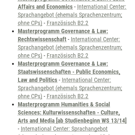
Affairs and Economics
-
International Center:
Sprachangebot (ehemals Sprachenzentrum;
ohne CPs)
-
Französisch B2.2
Masterprogramm Governance & Law:
Rechtswissenschaft
-
International Center:
Sprachangebot (ehemals Sprachenzentrum;
ohne CPs)
-
Französisch B2.2
Masterprogramm Governance & Law:
Staatswissenschaften - Public Economics,
Law and Politics
-
International Center:
Sprachangebot (ehemals Sprachenzentrum;
ohne CPs)
-
Französisch B2.2
Masterprogramm Humanities & Social
Sciences: Kulturwissenschaften - Culture,
Arts and Media [ab Studienbeginn WS 13/14]
-
International Center: Sprachangebot