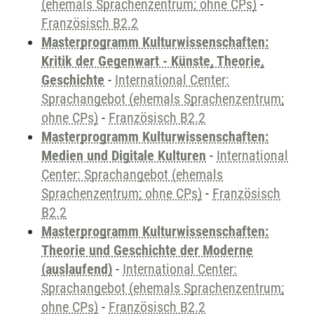
(ehemals Sprachenzentrum; ohne CPs)
-
Französisch B2.2
Masterprogramm Kulturwissenschaften:
Kritik der Gegenwart - Künste, Theorie,
Geschichte
-
International Center:
Sprachangebot (ehemals Sprachenzentrum;
ohne CPs)
-
Französisch B2.2
Masterprogramm Kulturwissenschaften:
Medien und Digitale Kulturen
-
International
Center: Sprachangebot (ehemals
Sprachenzentrum; ohne CPs)
-
Französisch
B2.2
Masterprogramm Kulturwissenschaften:
Theorie und Geschichte der Moderne
(auslaufend)
-
International Center:
Sprachangebot (ehemals Sprachenzentrum;
ohne CPs)
-
Französisch B2.2