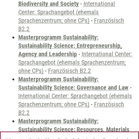
Biodiversity and Society
-
International
Center: Sprachangebot (ehemals
Sprachenzentrum; ohne CPs)
-
Französisch
B2.2
Masterprogramm Sustainability:
Sustainability Science: Entrepreneurship,
Agency and Leadership
-
International Center:
Sprachangebot (ehemals Sprachenzentrum;
ohne CPs)
-
Französisch B2.2
Masterprogramm Sustainability:
Sustainability Science: Governance and Law
-
International Center: Sprachangebot (ehemals
Sprachenzentrum; ohne CPs)
-
Französisch
B2.2
Masterprogramm Sustainability:
Sustainability Science: Resources, Materials
and Chemistry
-
International Center: