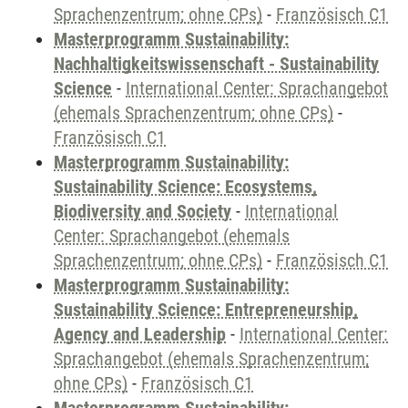
Sprachenzentrum; ohne CPs)
-
Französisch C1
Masterprogramm Sustainability:
Nachhaltigkeitswissenschaft - Sustainability
Science
-
International Center: Sprachangebot
(ehemals Sprachenzentrum; ohne CPs)
-
Französisch C1
Masterprogramm Sustainability:
Sustainability Science: Ecosystems,
Biodiversity and Society
-
International
Center: Sprachangebot (ehemals
Sprachenzentrum; ohne CPs)
-
Französisch C1
Masterprogramm Sustainability:
Sustainability Science: Entrepreneurship,
Agency and Leadership
-
International Center:
Sprachangebot (ehemals Sprachenzentrum;
ohne CPs)
-
Französisch C1