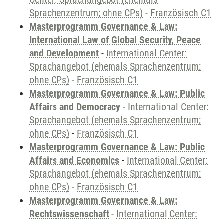
Sprachenzentrum; ohne CPs)
-
Französisch C1
Masterprogramm Governance & Law:
International Law of Global Security, Peace
and Development
-
International Center:
Sprachangebot (ehemals Sprachenzentrum;
ohne CPs)
-
Französisch C1
Masterprogramm Governance & Law: Public
Affairs and Democracy
-
International Center:
Sprachangebot (ehemals Sprachenzentrum;
ohne CPs)
-
Französisch C1
Masterprogramm Governance & Law: Public
Affairs and Economics
-
International Center:
Sprachangebot (ehemals Sprachenzentrum;
ohne CPs)
-
Französisch C1
Masterprogramm Governance & Law:
Rechtswissenschaft
-
International Center: