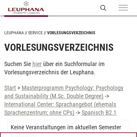
LEUPHANA
SERVICE
VORLESUNGSVERZEICHNIS
VORLESUNGSVERZEICHNIS
Suchen Sie
hier
über ein Suchformular im
Vorlesungsverzeichnis der Leuphana.
Start
>
Masterprogramm Psychology: Psychology
and Sustainability (M.Sc. Double Degree)
->
International Center: Sprachangebot (ehemals
Sprachenzentrum; ohne CPs)
->
Spanisch B2.1
Keine Veranstaltungen im aktuellen Semester
vorhanden