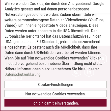
Wir verwenden Cookies, die durch den Analysedienst Google
Analytics gesetzt und auf denen personenbezogene
Nutzerdaten gespeichert werden. Zudem übermitteln wir
weitere personenbezogene Daten an Videodienste (YouTube,
Timo Leder
/
30.06.2024
Vimeo), um Ihnen eingebettete Videos anzuzeigen. Diese
Daten werden unter anderem in die USA übermittelt. Der
Europäische Gerichtshof hat das Datenschutzniveau in den
USA, gemessen an EU-Standards, jedoch als unzureichend
eingeschätzt. Es besteht auch die Möglichkeit, dass Ihre
Daten dann durch US-Behörden verarbeitet werden können.
KONTAKT
Wenn Sie auf "Nur notwendige Cookies verwenden" klicken,
findet die vorgehend beschriebene Übermittlung nicht statt.
LEUPHANA ALS ARBEITGEBER
Nähere Informationen hierzu entnehmen Sie bitte unserer
INTRANET
Datenschutzerklärung
.
IMPRESSUM
Cookie-Einstellungen
DATENSCHUTZ
BARRIEREFREIHEIT
Nur notwendige Cookies verwenden.
COOKIE-EINSTELLUNGEN
Ich bin damit einverstanden.