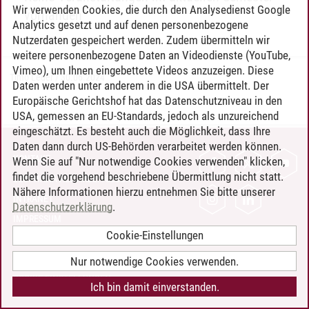
Wir verwenden Cookies, die durch den Analysedienst Google
vorhanden
Analytics gesetzt und auf denen personenbezogene
Nutzerdaten gespeichert werden. Zudem übermitteln wir
weitere personenbezogene Daten an Videodienste (YouTube,
Vimeo), um Ihnen eingebettete Videos anzuzeigen. Diese
Timo Leder
/
30.06.2024
Daten werden unter anderem in die USA übermittelt. Der
Europäische Gerichtshof hat das Datenschutzniveau in den
USA, gemessen an EU-Standards, jedoch als unzureichend
eingeschätzt. Es besteht auch die Möglichkeit, dass Ihre
Daten dann durch US-Behörden verarbeitet werden können.
KONTAKT
Wenn Sie auf "Nur notwendige Cookies verwenden" klicken,
findet die vorgehend beschriebene Übermittlung nicht statt.
LEUPHANA ALS ARBEITGEBER
Nähere Informationen hierzu entnehmen Sie bitte unserer
INTRANET
Datenschutzerklärung
.
IMPRESSUM
Cookie-Einstellungen
DATENSCHUTZ
BARRIEREFREIHEIT
Nur notwendige Cookies verwenden.
COOKIE-EINSTELLUNGEN
Ich bin damit einverstanden.