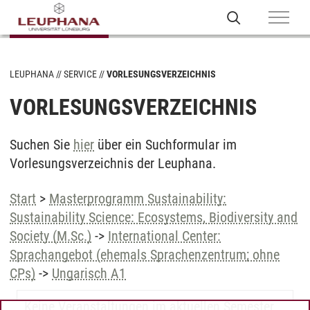
LEUPHANA
SERVICE
VORLESUNGSVERZEICHNIS
VORLESUNGSVERZEICHNIS
Suchen Sie
hier
über ein Suchformular im
Vorlesungsverzeichnis der Leuphana.
Start
>
Masterprogramm Sustainability:
Sustainability Science: Ecosystems, Biodiversity and
Society (M.Sc.)
->
International Center:
Sprachangebot (ehemals Sprachenzentrum; ohne
CPs)
->
Ungarisch A1
Keine Veranstaltungen im aktuellen Semester