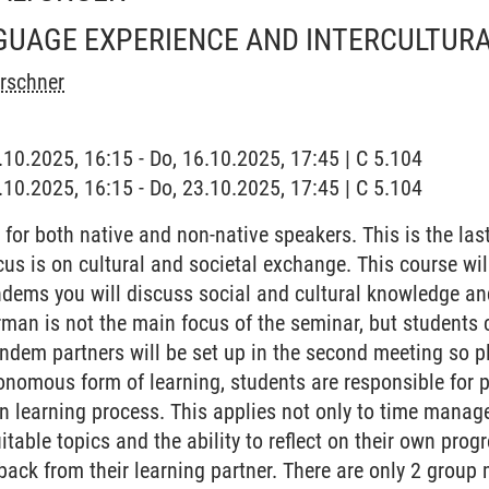
UAGE EXPERIENCE AND INTERCULTURA
irschner
6.10.2025, 16:15 - Do, 16.10.2025, 17:45 | C 5.104
3.10.2025, 16:15 - Do, 23.10.2025, 17:45 | C 5.104
 for both native and non-native speakers. This is the last
cus is on cultural and societal exchange. This course wil
andems you will discuss social and cultural knowledge an
rman is not the main focus of the seminar, but students 
Tandem partners will be set up in the second meeting so 
onomous form of learning, students are responsible for
n learning process. This applies not only to time manag
uitable topics and the ability to reflect on their own prog
ack from their learning partner. There are only 2 group 