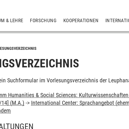
UM & LEHRE
FORSCHUNG
KOOPERATIONEN
INTERNATI
ESUNGSVERZEICHNIS
GSVERZEICHNIS
ein Suchformular im Vorlesungsverzeichnis der Leuphan
m Humanities & Social Sciences: Kulturwissenschaften -
14] (M.A.)
->
International Center: Sprachangebot (ehe
andem
ALTUNGEN