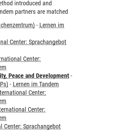
ethod introduced and
 Tandem partners are matched
rachenzentrum)
-
Lernen im
onal Center: Sprachangebot
rnational Center:
dem
ity, Peace and Development
-
CPs)
-
Lernen im Tandem
ternational Center:
dem
ternational Center:
dem
al Center: Sprachangebot