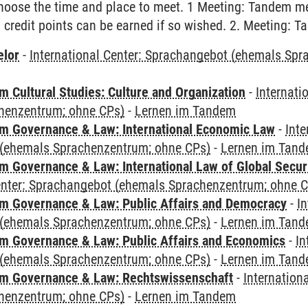
choose the time and place to meet. 1 Meeting: Tandem m
l credit points can be earned if so wished. 2. Meeting:
elor
-
International Center: Sprachangebot (ehemals Sp
 Cultural Studies: Culture and Organization
-
Internati
henzentrum; ohne CPs)
-
Lernen im Tandem
 Governance & Law: International Economic Law
-
Inte
(ehemals Sprachenzentrum; ohne CPs)
-
Lernen im Tan
 Governance & Law: International Law of Global Secur
Center: Sprachangebot (ehemals Sprachenzentrum; ohne 
 Governance & Law: Public Affairs and Democracy
-
In
(ehemals Sprachenzentrum; ohne CPs)
-
Lernen im Tan
 Governance & Law: Public Affairs and Economics
-
In
(ehemals Sprachenzentrum; ohne CPs)
-
Lernen im Tan
m Governance & Law: Rechtswissenschaft
-
Internation
henzentrum; ohne CPs)
-
Lernen im Tandem