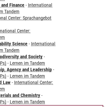
 and Finance
-
International
im Tandem
ional Center: Sprachangebot
rnational Center:
dem
bility Science
-
International
im Tandem
odiversity and Society
-
CPs)
-
Lernen im Tandem
hip, Agency and Leadership
-
CPs)
-
Lernen im Tandem
nd Law
-
International Center:
dem
terials and Chemistry
-
CPs)
-
Lernen im Tandem