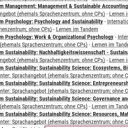
m Management: Management & Sustainable Accounting
angebot (ehemals Sprachenzentrum; ohne CPs)
-
Lernen 
 Psychology: Psychology and Sustainability
-
Internat
henzentrum; ohne CPs)
-
Lernen im Tandem
 Psychology: Work & Organizational Psychology
-
Inte
(ehemals Sprachenzentrum; ohne CPs)
-
Lernen im Tan
Sustainability: Nachhaltigkeitswissenschaft - Sustaina
angebot (ehemals Sprachenzentrum; ohne CPs)
-
Lernen 
Sustainability: Sustainability Science: Ecosystems, Bi
Center: Sprachangebot (ehemals Sprachenzentrum; ohne 
 Sustainability: Sustainability Science: Entrepreneurs
Center: Sprachangebot (ehemals Sprachenzentrum; ohne 
 Sustainability: Sustainability Science: Governance a
(ehemals Sprachenzentrum; ohne CPs)
-
Lernen im Tan
Sustainability: Sustainability Science: Resources, Ma
Center: Sprachangebot (ehemals Sprachenzentrum; ohne 