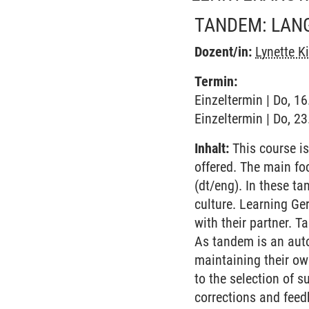
TANDEM: LANG
Dozent/in:
Lynette K
Termin:
Einzeltermin | Do, 1
Einzeltermin | Do, 2
Inhalt:
This course is
offered. The main fo
(dt/eng). In these t
culture. Learning Ge
with their partner. 
As tandem is an aut
maintaining their ow
to the selection of s
corrections and feedb