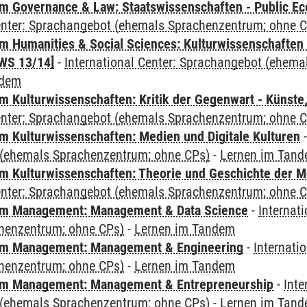
 Governance & Law: Staatswissenschaften - Public Eco
Center: Sprachangebot (ehemals Sprachenzentrum; ohne 
 Humanities & Social Sciences: Kulturwissenschaften -
WS 13/14]
-
International Center: Sprachangebot (ehem
ndem
 Kulturwissenschaften: Kritik der Gegenwart - Künste,
Center: Sprachangebot (ehemals Sprachenzentrum; ohne 
 Kulturwissenschaften: Medien und Digitale Kulturen
(ehemals Sprachenzentrum; ohne CPs)
-
Lernen im Tan
 Kulturwissenschaften: Theorie und Geschichte der M
Center: Sprachangebot (ehemals Sprachenzentrum; ohne 
m Management: Management & Data Science
-
Internat
henzentrum; ohne CPs)
-
Lernen im Tandem
m Management: Management & Engineering
-
Internati
henzentrum; ohne CPs)
-
Lernen im Tandem
m Management: Management & Entrepreneurship
-
Inte
(ehemals Sprachenzentrum; ohne CPs)
-
Lernen im Tan