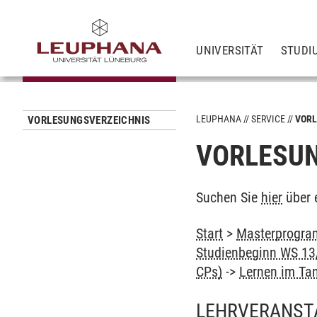
UNIVERSITÄT
STUDI
LEUPHANA
SERVICE
VORL
VORLESUNGSVERZEICHNIS
VORLESUN
Suchen Sie
hier
über 
Start
>
Masterprogram
Studienbeginn WS 13/
CPs)
->
Lernen im T
LEHRVERANST