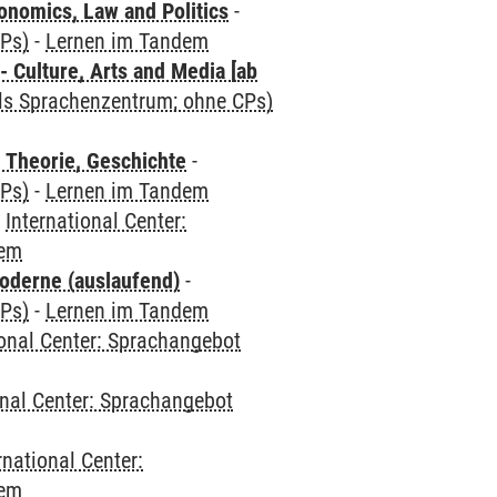
nomics, Law and Politics
-
CPs)
-
Lernen im Tandem
 Culture, Arts and Media [ab
als Sprachenzentrum; ohne CPs)
 Theorie, Geschichte
-
CPs)
-
Lernen im Tandem
-
International Center:
dem
oderne (auslaufend)
-
CPs)
-
Lernen im Tandem
ional Center: Sprachangebot
onal Center: Sprachangebot
rnational Center:
dem