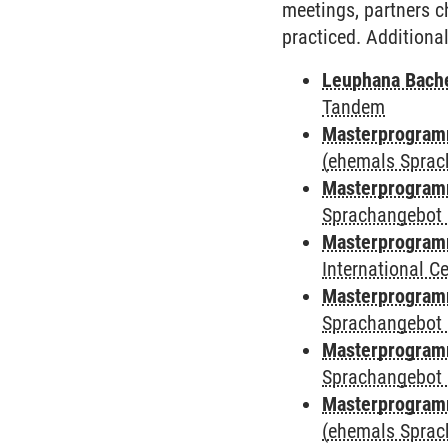
meetings, partners 
practiced. Additiona
Leuphana Bach
Tandem
Masterprogramm
(ehemals Sprac
Masterprogramm
Sprachangebot 
Masterprogramm
International 
Masterprogramm
Sprachangebot 
Masterprogramm
Sprachangebot 
Masterprogram
(ehemals Sprac