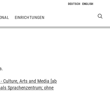
ONAL
EINRICHTUNGEN
a.
 Culture, Arts and Media [ab
mals Sprachenzentrum; ohne