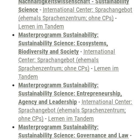
Nachhaltigkeitswissenschaft - Sustainability
Science
-
International Center: Sprachangebot
(ehemals Sprachenzentrum; ohne CPs)
-
Lernen im Tandem
Masterprogramm Sustainability:
Sustainability Science: Ecosystems,
Biodiversity and Society
-
International
Center: Sprachangebot (ehemals
Sprachenzentrum; ohne CPs)
-
Lernen im
Tandem
Masterprogramm Sustainability:
Sustainability Science: Entrepreneurship,
Agency and Leadership
-
International Center:
Sprachangebot (ehemals Sprachenzentrum;
ohne CPs)
-
Lernen im Tandem
Masterprogramm Sustainability:
Sustainability Science: Governance and Law
-