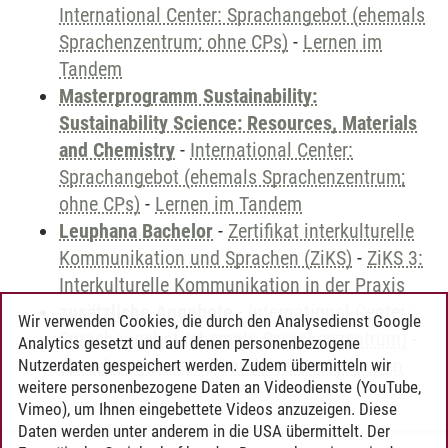
International Center: Sprachangebot (ehemals
Sprachenzentrum; ohne CPs)
-
Lernen im
Tandem
Masterprogramm Sustainability:
Sustainability Science: Resources, Materials
and Chemistry
-
International Center:
Sprachangebot (ehemals Sprachenzentrum;
ohne CPs)
-
Lernen im Tandem
Leuphana Bachelor
-
Zertifikat interkulturelle
Kommunikation und Sprachen (ZiKS)
-
ZiKS 3:
Interkulturelle Kommunikation in der Praxis
zusätzliche Angebote
-
International Center:
Wir verwenden Cookies, die durch den Analysedienst Google
Sprachangebot (ehemals Sprachenzentrum)
-
Analytics gesetzt und auf denen personenbezogene
Sprachangebot und Sonderveranstaltungen
Nutzerdaten gespeichert werden. Zudem übermitteln wir
weitere personenbezogene Daten an Videodienste (YouTube,
Vimeo), um Ihnen eingebettete Videos anzuzeigen. Diese
Daten werden unter anderem in die USA übermittelt. Der