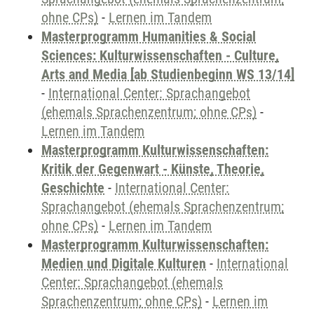
ohne CPs)
-
Lernen im Tandem
Masterprogramm Humanities & Social
Sciences: Kulturwissenschaften - Culture,
Arts and Media [ab Studienbeginn WS 13/14]
-
International Center: Sprachangebot
(ehemals Sprachenzentrum; ohne CPs)
-
Lernen im Tandem
Masterprogramm Kulturwissenschaften:
Kritik der Gegenwart - Künste, Theorie,
Geschichte
-
International Center:
Sprachangebot (ehemals Sprachenzentrum;
ohne CPs)
-
Lernen im Tandem
Masterprogramm Kulturwissenschaften:
Medien und Digitale Kulturen
-
International
Center: Sprachangebot (ehemals
Sprachenzentrum; ohne CPs)
-
Lernen im