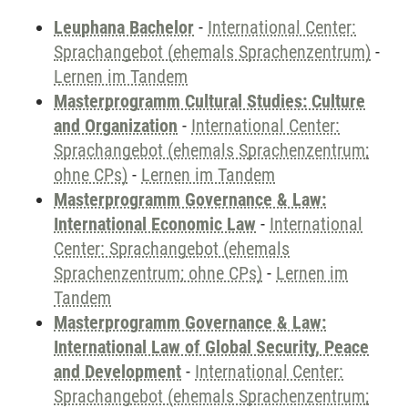
Leuphana Bachelor
-
International Center:
Sprachangebot (ehemals Sprachenzentrum)
-
Lernen im Tandem
Masterprogramm Cultural Studies: Culture
and Organization
-
International Center:
Sprachangebot (ehemals Sprachenzentrum;
ohne CPs)
-
Lernen im Tandem
Masterprogramm Governance & Law:
International Economic Law
-
International
Center: Sprachangebot (ehemals
Sprachenzentrum; ohne CPs)
-
Lernen im
Tandem
Masterprogramm Governance & Law:
International Law of Global Security, Peace
and Development
-
International Center:
Sprachangebot (ehemals Sprachenzentrum;