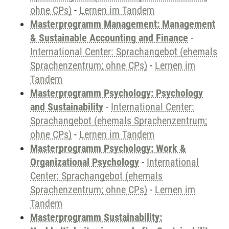
ohne CPs)
-
Lernen im Tandem
Masterprogramm Management: Management
& Sustainable Accounting and Finance
-
International Center: Sprachangebot (ehemals
Sprachenzentrum; ohne CPs)
-
Lernen im
Tandem
Masterprogramm Psychology: Psychology
and Sustainability
-
International Center:
Sprachangebot (ehemals Sprachenzentrum;
ohne CPs)
-
Lernen im Tandem
Masterprogramm Psychology: Work &
Organizational Psychology
-
International
Center: Sprachangebot (ehemals
Sprachenzentrum; ohne CPs)
-
Lernen im
Tandem
Masterprogramm Sustainability: