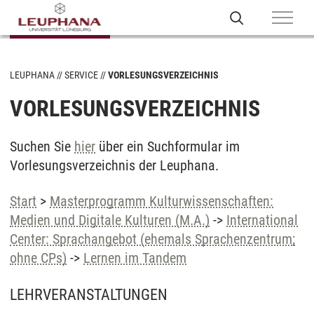
LEUPHANA
SERVICE
VORLESUNGSVERZEICHNIS
VORLESUNGSVERZEICHNIS
Suchen Sie
hier
über ein Suchformular im
Vorlesungsverzeichnis der Leuphana.
Start
>
Masterprogramm Kulturwissenschaften:
Medien und Digitale Kulturen (M.A.)
->
International
Center: Sprachangebot (ehemals Sprachenzentrum;
ohne CPs)
->
Lernen im Tandem
LEHRVERANSTALTUNGEN