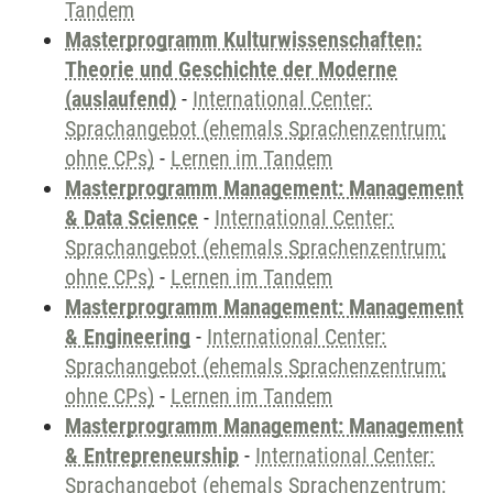
Tandem
Masterprogramm Kulturwissenschaften:
Theorie und Geschichte der Moderne
(auslaufend)
-
International Center:
Sprachangebot (ehemals Sprachenzentrum;
ohne CPs)
-
Lernen im Tandem
Masterprogramm Management: Management
& Data Science
-
International Center:
Sprachangebot (ehemals Sprachenzentrum;
ohne CPs)
-
Lernen im Tandem
Masterprogramm Management: Management
& Engineering
-
International Center:
Sprachangebot (ehemals Sprachenzentrum;
ohne CPs)
-
Lernen im Tandem
Masterprogramm Management: Management
& Entrepreneurship
-
International Center:
Sprachangebot (ehemals Sprachenzentrum;