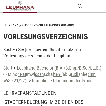
LEUPHANA
SERVICE
VORLESUNGSVERZEICHNIS
VORLESUNGSVERZEICHNIS
Suchen Sie
hier
über ein Suchformular im
Vorlesungsverzeichnis der Leuphana.
Start
>
Leuphana Bachelor (B.A./B.Eng./B.Sc./LL.B.)
->
Minor Raumwissenschaften (ab Studienbeginn
WiSe 21/22)
->
Räumliche Planung in der Praxis
LEHRVERANSTALTUNGEN
STADTERNEUERUNG IM ZEICHEN DES