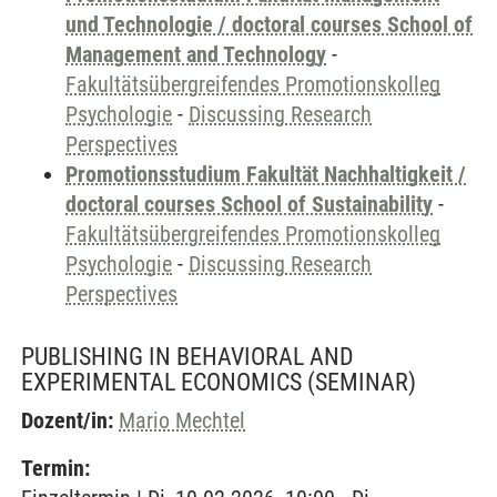
und Technologie / doctoral courses School of
Management and Technology
-
Fakultätsübergreifendes Promotionskolleg
Psychologie
-
Discussing Research
Perspectives
Promotionsstudium Fakultät Nachhaltigkeit /
doctoral courses School of Sustainability
-
Fakultätsübergreifendes Promotionskolleg
Psychologie
-
Discussing Research
Perspectives
PUBLISHING IN BEHAVIORAL AND
EXPERIMENTAL ECONOMICS
(SEMINAR)
Dozent/in:
Mario Mechtel
Termin: