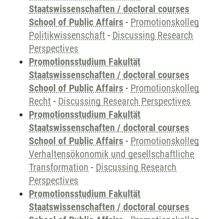
Staatswissenschaften / doctoral courses
School of Public Affairs
-
Promotionskolleg
Politikwissenschaft
-
Discussing Research
Perspectives
Promotionsstudium Fakultät
Staatswissenschaften / doctoral courses
School of Public Affairs
-
Promotionskolleg
Recht
-
Discussing Research Perspectives
Promotionsstudium Fakultät
Staatswissenschaften / doctoral courses
School of Public Affairs
-
Promotionskolleg
Verhaltensökonomik und gesellschaftliche
Transformation
-
Discussing Research
Perspectives
Promotionsstudium Fakultät
Staatswissenschaften / doctoral courses