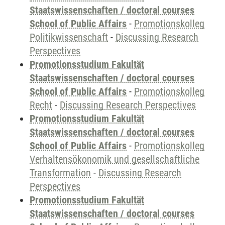
Staatswissenschaften / doctoral courses
School of Public Affairs
-
Promotionskolleg
Politikwissenschaft
-
Discussing Research
Perspectives
Promotionsstudium Fakultät
Staatswissenschaften / doctoral courses
School of Public Affairs
-
Promotionskolleg
Recht
-
Discussing Research Perspectives
Promotionsstudium Fakultät
Staatswissenschaften / doctoral courses
School of Public Affairs
-
Promotionskolleg
Verhaltensökonomik und gesellschaftliche
Transformation
-
Discussing Research
Perspectives
Promotionsstudium Fakultät
Staatswissenschaften / doctoral courses