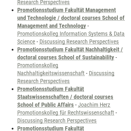
Research Perspectives
Promotionsstudium Fakultät Management
und Technologie / doctoral courses School of
Management and Technology
-
Promotionskolleg Information Systems & Data
Science
-
Discussing Research Perspectives
Promotionsstudium Fakultät Nachhaltigkeit /
doctoral courses School of Sustainability
-
Promotionskolleg
Nachhaltigkeitswissenschaft
-
Discussing
Research Perspectives
Promotionsstudium Fakultät
Staatswissenschaften / doctoral courses
School of Public Affairs
-
Joachim Herz
Promotionskolleg für Rechtswissenschaft
-
Discussing Research Perspectives
Promotionsstudium Fakultät