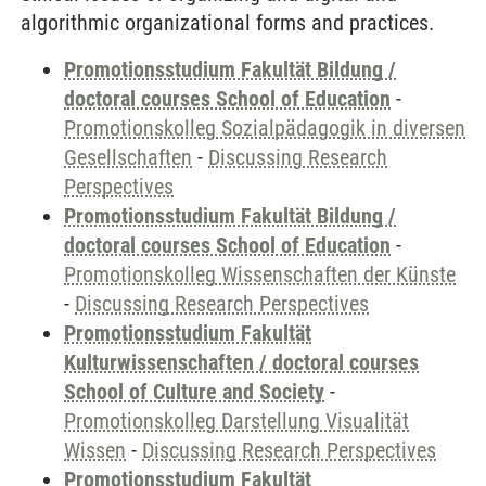
algorithmic organizational forms and practices.
Promotionsstudium Fakultät Bildung /
doctoral courses School of Education
-
Promotionskolleg Sozialpädagogik in diversen
Gesellschaften
-
Discussing Research
Perspectives
Promotionsstudium Fakultät Bildung /
doctoral courses School of Education
-
Promotionskolleg Wissenschaften der Künste
-
Discussing Research Perspectives
Promotionsstudium Fakultät
Kulturwissenschaften / doctoral courses
School of Culture and Society
-
Promotionskolleg Darstellung Visualität
Wissen
-
Discussing Research Perspectives
Promotionsstudium Fakultät