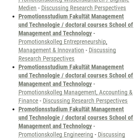
Medien
-
Discussing Research Perspectives
Promotionsstudium Fakultät Management
und Technologie / doctoral courses School of
Management and Technology
-
Promotionskolleg Entrepreneurship,
Management & Innovation
-
Discussing
Research Perspectives
Promotionsstudium Fakultät Management
und Technologie / doctoral courses School of
Management and Technology
-
Promotionskolleg Management, Accounting &
Finance
-
Discussing Research Perspectives
Promotionsstudium Fakultät Management
und Technologie / doctoral courses School of
Management and Technology
-
Promotionskolleg Engineering
-
Discussing