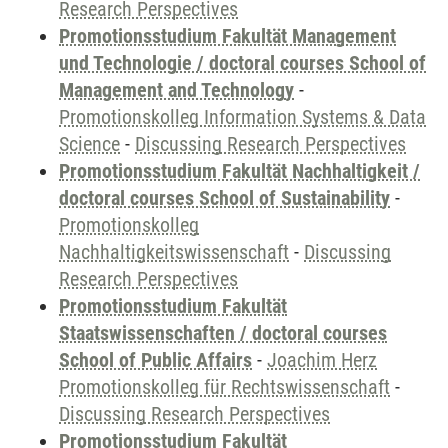
Research Perspectives
Promotionsstudium Fakultät Management
und Technologie / doctoral courses School of
Management and Technology
-
Promotionskolleg Information Systems & Data
Science
-
Discussing Research Perspectives
Promotionsstudium Fakultät Nachhaltigkeit /
doctoral courses School of Sustainability
-
Promotionskolleg
Nachhaltigkeitswissenschaft
-
Discussing
Research Perspectives
Promotionsstudium Fakultät
Staatswissenschaften / doctoral courses
School of Public Affairs
-
Joachim Herz
Promotionskolleg für Rechtswissenschaft
-
Discussing Research Perspectives
Promotionsstudium Fakultät