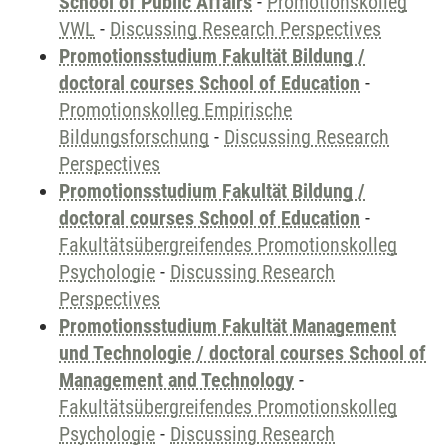
School of Public Affairs
-
Promotionskolleg
VWL
-
Discussing Research Perspectives
Promotionsstudium Fakultät Bildung /
doctoral courses School of Education
-
Promotionskolleg Empirische
Bildungsforschung
-
Discussing Research
Perspectives
Promotionsstudium Fakultät Bildung /
doctoral courses School of Education
-
Fakultätsübergreifendes Promotionskolleg
Psychologie
-
Discussing Research
Perspectives
Promotionsstudium Fakultät Management
und Technologie / doctoral courses School of
Management and Technology
-
Fakultätsübergreifendes Promotionskolleg
Psychologie
-
Discussing Research