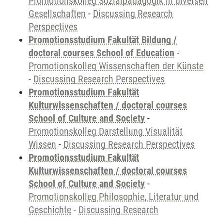
Promotionskolleg Sozialpädagogik in diversen
Gesellschaften
-
Discussing Research
Perspectives
Promotionsstudium Fakultät Bildung /
doctoral courses School of Education
-
Promotionskolleg Wissenschaften der Künste
-
Discussing Research Perspectives
Promotionsstudium Fakultät
Kulturwissenschaften / doctoral courses
School of Culture and Society
-
Promotionskolleg Darstellung Visualität
Wissen
-
Discussing Research Perspectives
Promotionsstudium Fakultät
Kulturwissenschaften / doctoral courses
School of Culture and Society
-
Promotionskolleg Philosophie, Literatur und
Geschichte
-
Discussing Research