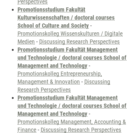
Perspectives
Promotionsstudium Fakultät
Kulturwissenschaften / doctoral courses
School of Culture and Society
-
Promotionskolleg Wissenskulturen / Digitale
Medien
-
Discussing Research Perspectives
Promotionsstudium Fakultät Management
und Technologie / doctoral courses School of
Management and Technology
-
Promotionskolleg Entrepreneurship,
Management & Innovation
-
Discussing
Research Perspectives
Promotionsstudium Fakultät Management
und Technologie / doctoral courses School of
Management and Technology
-
Promotionskolleg Management, Accounting &
Finance
-
Discussing Research Perspectives