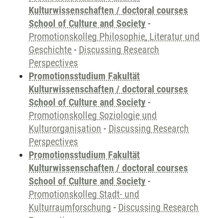
Kulturwissenschaften / doctoral courses
School of Culture and Society
-
Promotionskolleg Philosophie, Literatur und
Geschichte
-
Discussing Research
Perspectives
Promotionsstudium Fakultät
Kulturwissenschaften / doctoral courses
School of Culture and Society
-
Promotionskolleg Soziologie und
Kulturorganisation
-
Discussing Research
Perspectives
Promotionsstudium Fakultät
Kulturwissenschaften / doctoral courses
School of Culture and Society
-
Promotionskolleg Stadt- und
Kulturraumforschung
-
Discussing Research