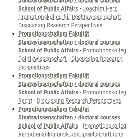
Staatswissenschaften / doctoral courses
School of Public Affairs
-
Joachim Herz
Promotionskolleg für Rechtswissenschaft
-
Discussing Research Perspectives
Promotionsstudium Fakultät
Staatswissenschaften / doctoral courses
School of Public Affairs
-
Promotionskolleg
Politikwissenschaft
-
Discussing Research
Perspectives
Promotionsstudium Fakultät
Staatswissenschaften / doctoral courses
School of Public Affairs
-
Promotionskolleg
Recht
-
Discussing Research Perspectives
Promotionsstudium Fakultät
Staatswissenschaften / doctoral courses
School of Public Affairs
-
Promotionskolleg
Verhaltensökonomik und gesellschaftliche