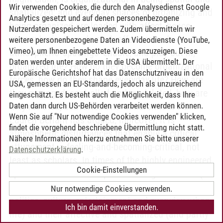
Wir verwenden Cookies, die durch den Analysedienst Google
spatialized; and everyday spaces of organizing and
Analytics gesetzt und auf denen personenbezogene
being-organized are loaded with affect, hence
Nutzerdaten gespeichert werden. Zudem übermitteln wir
atmospheric. How do such affective and
weitere personenbezogene Daten an Videodienste (YouTube,
Vimeo), um Ihnen eingebettete Videos anzuzeigen. Diese
atmospheric ‘spacings’ enable, and play out in,
Daten werden unter anderem in die USA übermittelt. Der
organized life? How do they become organizational
Europäische Gerichtshof hat das Datenschutzniveau in den
forces, how do they shape everyday life? How are
USA, gemessen an EU-Standards, jedoch als unzureichend
they managed, controlled and modulated, how are
eingeschätzt. Es besteht auch die Möglichkeit, dass Ihre
Daten dann durch US-Behörden verarbeitet werden können.
they resisted, subverted and transformed? As
Wenn Sie auf "Nur notwendige Cookies verwenden" klicken,
Lauren Berlant has argued, moreover, it is
findet die vorgehend beschriebene Übermittlung nicht statt.
atmospheric disturbances that enable a critical
Nähere Informationen hierzu entnehmen Sie bitte unserer
attunement, a feeling-and-becoming-critical, not
Datenschutzerklärung
.
least as scholars. In times of the highly engineered
Cookie-Einstellungen
spatialiaties and atmospheres of organized life (in
business and economics just as much as in
Nur notwendige Cookies verwenden.
politics, culture, entertainment and everyday urban
Ich bin damit einverstanden.
life) and their affective and spatialized (and partly