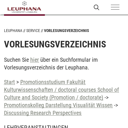
LEUPHANA
SERVICE
VORLESUNGSVERZEICHNIS
VORLESUNGSVERZEICHNIS
Suchen Sie
hier
über ein Suchformular im
Vorlesungsverzeichnis der Leuphana.
Start
>
Promotionsstudium Fakultät
Kulturwissenschaften / doctoral courses School of
Culture and Society (Promotion / doctorate)
->
Promotionskolleg Darstellung Visualität Wissen
->
Discussing Research Perspectives
LEHRVERANSTALTUNGEN