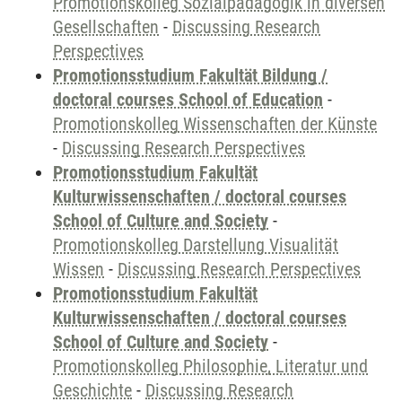
Promotionskolleg Sozialpädagogik in diversen
Gesellschaften
-
Discussing Research
Perspectives
Promotionsstudium Fakultät Bildung /
doctoral courses School of Education
-
Promotionskolleg Wissenschaften der Künste
-
Discussing Research Perspectives
Promotionsstudium Fakultät
Kulturwissenschaften / doctoral courses
School of Culture and Society
-
Promotionskolleg Darstellung Visualität
Wissen
-
Discussing Research Perspectives
Promotionsstudium Fakultät
Kulturwissenschaften / doctoral courses
School of Culture and Society
-
Promotionskolleg Philosophie, Literatur und
Geschichte
-
Discussing Research