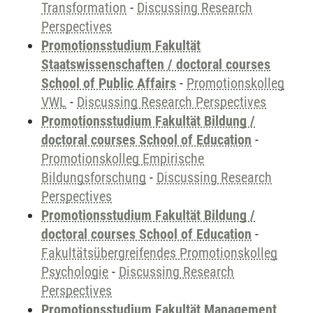
Transformation
-
Discussing Research
Perspectives
Promotionsstudium Fakultät
Staatswissenschaften / doctoral courses
School of Public Affairs
-
Promotionskolleg
VWL
-
Discussing Research Perspectives
Promotionsstudium Fakultät Bildung /
doctoral courses School of Education
-
Promotionskolleg Empirische
Bildungsforschung
-
Discussing Research
Perspectives
Promotionsstudium Fakultät Bildung /
doctoral courses School of Education
-
Fakultätsübergreifendes Promotionskolleg
Psychologie
-
Discussing Research
Perspectives
Promotionsstudium Fakultät Management