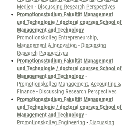
Medien
-
Discussing Research Perspectives
Promotionsstudium Fakultät Management
und Technologie / doctoral courses School of
Management and Technology
-
Promotionskolleg Entrepreneurship,
Management & Innovation
-
Discussing
Research Perspectives
Promotionsstudium Fakultät Management
und Technologie / doctoral courses School of
Management and Technology
-
Promotionskolleg Management, Accounting &
Finance
-
Discussing Research Perspectives
Promotionsstudium Fakultät Management
und Technologie / doctoral courses School of
Management and Technology
-
Promotionskolleg Engineering
-
Discussing