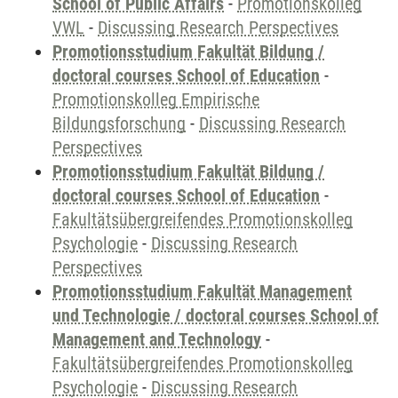
School of Public Affairs
-
Promotionskolleg
VWL
-
Discussing Research Perspectives
Promotionsstudium Fakultät Bildung /
doctoral courses School of Education
-
Promotionskolleg Empirische
Bildungsforschung
-
Discussing Research
Perspectives
Promotionsstudium Fakultät Bildung /
doctoral courses School of Education
-
Fakultätsübergreifendes Promotionskolleg
Psychologie
-
Discussing Research
Perspectives
Promotionsstudium Fakultät Management
und Technologie / doctoral courses School of
Management and Technology
-
Fakultätsübergreifendes Promotionskolleg
Psychologie
-
Discussing Research