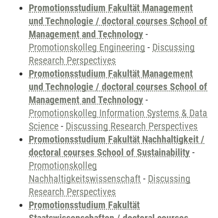
Promotionsstudium Fakultät Management
und Technologie / doctoral courses School of
Management and Technology
-
Promotionskolleg Engineering
-
Discussing
Research Perspectives
Promotionsstudium Fakultät Management
und Technologie / doctoral courses School of
Management and Technology
-
Promotionskolleg Information Systems & Data
Science
-
Discussing Research Perspectives
Promotionsstudium Fakultät Nachhaltigkeit /
doctoral courses School of Sustainability
-
Promotionskolleg
Nachhaltigkeitswissenschaft
-
Discussing
Research Perspectives
Promotionsstudium Fakultät