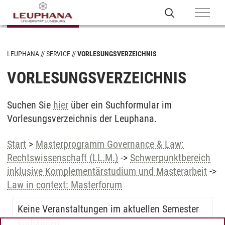
LEUPHANA
SERVICE
VORLESUNGSVERZEICHNIS
VORLESUNGSVERZEICHNIS
Suchen Sie
hier
über ein Suchformular im
Vorlesungsverzeichnis der Leuphana.
Start
>
Masterprogramm Governance & Law:
Rechtswissenschaft (LL.M.)
->
Schwerpunktbereich
inklusive Komplementärstudium und Masterarbeit
->
Law in context: Masterforum
Keine Veranstaltungen im aktuellen Semester
vorhanden