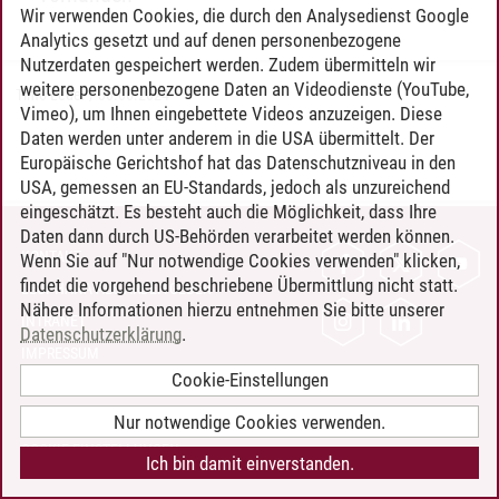
Wir verwenden Cookies, die durch den Analysedienst Google
Analytics gesetzt und auf denen personenbezogene
Nutzerdaten gespeichert werden. Zudem übermitteln wir
weitere personenbezogene Daten an Videodienste (YouTube,
Timo Leder
/
30.06.2024
Vimeo), um Ihnen eingebettete Videos anzuzeigen. Diese
Daten werden unter anderem in die USA übermittelt. Der
Europäische Gerichtshof hat das Datenschutzniveau in den
USA, gemessen an EU-Standards, jedoch als unzureichend
eingeschätzt. Es besteht auch die Möglichkeit, dass Ihre
Daten dann durch US-Behörden verarbeitet werden können.
KONTAKT
Wenn Sie auf "Nur notwendige Cookies verwenden" klicken,
findet die vorgehend beschriebene Übermittlung nicht statt.
LEUPHANA ALS ARBEITGEBER
Nähere Informationen hierzu entnehmen Sie bitte unserer
INTRANET
Datenschutzerklärung
.
IMPRESSUM
Cookie-Einstellungen
DATENSCHUTZ
BARRIEREFREIHEIT
Nur notwendige Cookies verwenden.
COOKIE-EINSTELLUNGEN
Ich bin damit einverstanden.