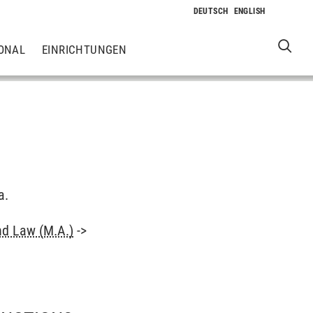
ONAL
EINRICHTUNGEN
a.
nd Law (M.A.)
->