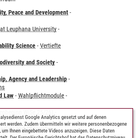
ity, Peace and Development
-
at Leuphana University
-
bility Science
-
Vertiefte
odiversity and Society
-
hip, Agency and Leadership
-
ns
nd Law
-
Wahlpflichtmodule
-
dienbeginn WiSe 25/26)
-
alysedienst Google Analytics gesetzt und auf denen
ert werden. Zudem übermitteln wir weitere personenbezogene
terials and Chemistry
-
 um Ihnen eingebettete Videos anzuzeigen. Diese Daten
ns
telt. Der Europäische Gerichtshof hat das Datenschutzniveau