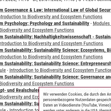
 Governance & Law: International Law of Global Secur
ntroduction to Biodiversity and Ecosystem Functions
 Psychology: Psychology and Sustainability
-
Modules 
 Biodiversity and Ecosystem Functions
Sustainability: Nachhaltigkeitswissenschaft - Sustaina
ntroduction to Biodiversity and Ecosystem Functions
Sustainability: Sustainability Science: Ecosystems, Bi
ntroduction to Biodiversity and Ecosystem Functions
 Sustainability: Sustainability Science: Entrepreneurs
ule
-
Introduction to Biodiversity and Ecosystem Functio
 Sustainability: Sustainability Science: Governance a
 Biodiversity and Ecosystem Functions
pt- und Realschulen
-
Unterrichtsfach Biologie (ab Stu
Wir verwenden Cookies, die durch den An
 Biodiversity and Ecosystem Functions
personenbezogene Nutzerdaten gespeich
Sustainability: Sustainability Science: Resources, Ma
Daten an Videodienste (YouTube, Vimeo),
ule
-
Introduction to Biodiversity and Ecosystem Functio
werden unter anderem in die USA übermit