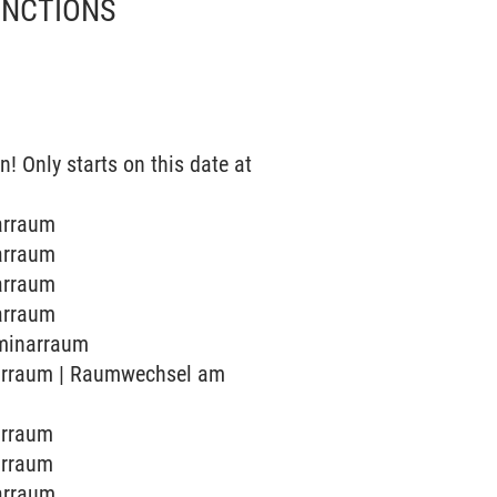
UNCTIONS
n! Only starts on this date at
narraum
narraum
narraum
narraum
eminarraum
inarraum | Raumwechsel am
narraum
narraum
narraum