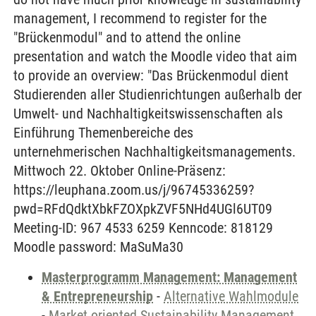
management, I recommend to register for the
"Brückenmodul" and to attend the online
presentation and watch the Moodle video that aim
to provide an overview: "Das Brückenmodul dient
Studierenden aller Studienrichtungen außerhalb der
Umwelt- und Nachhaltigkeitswissenschaften als
Einführung Themenbereiche des
unternehmerischen Nachhaltigkeitsmanagements.
Mittwoch 22. Oktober Online-Präsenz:
https://leuphana.zoom.us/j/96745336259?
pwd=RFdQdktXbkFZOXpkZVF5NHd4UGl6UT09
Meeting-ID: 967 4533 6259 Kenncode: 818129
Moodle password: MaSuMa30
Masterprogramm Management: Management
& Entrepreneurship
-
Alternative Wahlmodule
-
Market oriented Sustainability Management