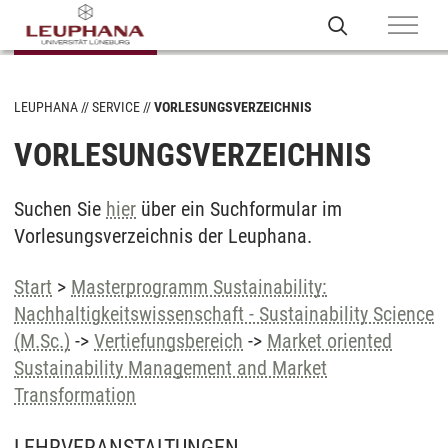
LEUPHANA
SERVICE
VORLESUNGSVERZEICHNIS
VORLESUNGSVERZEICHNIS
Suchen Sie
hier
über ein Suchformular im
Vorlesungsverzeichnis der Leuphana.
Start
>
Masterprogramm Sustainability:
Nachhaltigkeitswissenschaft - Sustainability Science
(M.Sc.)
->
Vertiefungsbereich
->
Market oriented
Sustainability Management and Market
Transformation
LEHRVERANSTALTUNGEN