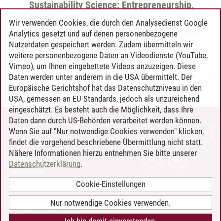
Sustainability Science: Entrepreneurship,
Agency and Leadership
-
Profilmodule
-
Wir verwenden Cookies, die durch den Analysedienst Google
Market oriented Sustainability Management
Analytics gesetzt und auf denen personenbezogene
and Market Transformation
Nutzerdaten gespeichert werden. Zudem übermitteln wir
weitere personenbezogene Daten an Videodienste (YouTube,
Vimeo), um Ihnen eingebettete Videos anzuzeigen. Diese
Daten werden unter anderem in die USA übermittelt. Der
Europäische Gerichtshof hat das Datenschutzniveau in den
Timo Leder
/
30.06.2024
USA, gemessen an EU-Standards, jedoch als unzureichend
eingeschätzt. Es besteht auch die Möglichkeit, dass Ihre
Daten dann durch US-Behörden verarbeitet werden können.
KONTAKT
Wenn Sie auf "Nur notwendige Cookies verwenden" klicken,
findet die vorgehend beschriebene Übermittlung nicht statt.
LEUPHANA ALS ARBEITGEBER
Nähere Informationen hierzu entnehmen Sie bitte unserer
INTRANET
Datenschutzerklärung
.
IMPRESSUM
Cookie-Einstellungen
DATENSCHUTZ
BARRIEREFREIHEIT
Nur notwendige Cookies verwenden.
COOKIE-EINSTELLUNGEN
Ich bin damit einverstanden.