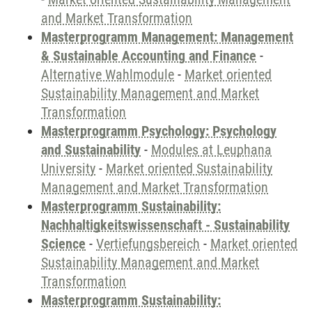
and Market Transformation
Masterprogramm Management: Management
& Sustainable Accounting and Finance
-
Alternative Wahlmodule
-
Market oriented
Sustainability Management and Market
Transformation
Masterprogramm Psychology: Psychology
and Sustainability
-
Modules at Leuphana
University
-
Market oriented Sustainability
Management and Market Transformation
Masterprogramm Sustainability:
Nachhaltigkeitswissenschaft - Sustainability
Science
-
Vertiefungsbereich
-
Market oriented
Sustainability Management and Market
Transformation
Masterprogramm Sustainability: