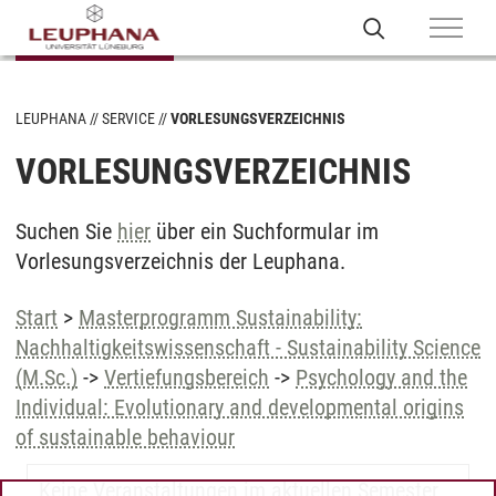
LEUPHANA
SERVICE
VORLESUNGSVERZEICHNIS
VORLESUNGSVERZEICHNIS
Suchen Sie
hier
über ein Suchformular im
Vorlesungsverzeichnis der Leuphana.
Start
>
Masterprogramm Sustainability:
Nachhaltigkeitswissenschaft - Sustainability Science
(M.Sc.)
->
Vertiefungsbereich
->
Psychology and the
Individual: Evolutionary and developmental origins
of sustainable behaviour
Keine Veranstaltungen im aktuellen Semester