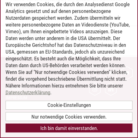
Wir verwenden Cookies, die durch den Analysedienst Google
vorhanden
Analytics gesetzt und auf denen personenbezogene
Nutzerdaten gespeichert werden. Zudem übermitteln wir
weitere personenbezogene Daten an Videodienste (YouTube,
Vimeo), um Ihnen eingebettete Videos anzuzeigen. Diese
Timo Leder
/
30.06.2024
Daten werden unter anderem in die USA übermittelt. Der
Europäische Gerichtshof hat das Datenschutzniveau in den
USA, gemessen an EU-Standards, jedoch als unzureichend
eingeschätzt. Es besteht auch die Möglichkeit, dass Ihre
Daten dann durch US-Behörden verarbeitet werden können.
KONTAKT
Wenn Sie auf "Nur notwendige Cookies verwenden" klicken,
findet die vorgehend beschriebene Übermittlung nicht statt.
LEUPHANA ALS ARBEITGEBER
Nähere Informationen hierzu entnehmen Sie bitte unserer
INTRANET
Datenschutzerklärung
.
IMPRESSUM
Cookie-Einstellungen
DATENSCHUTZ
BARRIEREFREIHEIT
Nur notwendige Cookies verwenden.
COOKIE-EINSTELLUNGEN
Ich bin damit einverstanden.