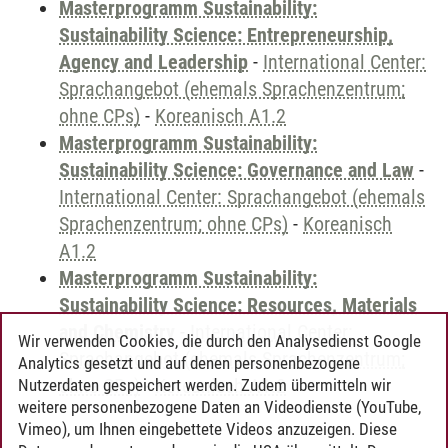
Masterprogramm Sustainability:
Sustainability Science: Entrepreneurship,
Agency and Leadership
-
International Center:
Sprachangebot (ehemals Sprachenzentrum;
ohne CPs)
-
Koreanisch A1.2
Masterprogramm Sustainability:
Sustainability Science: Governance and Law
-
International Center: Sprachangebot (ehemals
Sprachenzentrum; ohne CPs)
-
Koreanisch
A1.2
Masterprogramm Sustainability:
Sustainability Science: Resources, Materials
and Chemistry
-
International Center:
Wir verwenden Cookies, die durch den Analysedienst Google
Sprachangebot (ehemals Sprachenzentrum;
Analytics gesetzt und auf denen personenbezogene
ohne CPs)
-
Koreanisch A1.2
Nutzerdaten gespeichert werden. Zudem übermitteln wir
weitere personenbezogene Daten an Videodienste (YouTube,
Vimeo), um Ihnen eingebettete Videos anzuzeigen. Diese