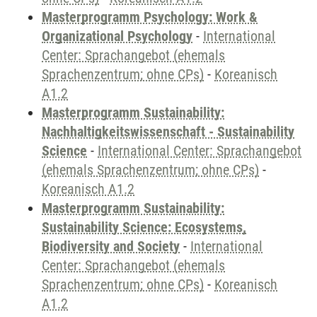
Masterprogramm Psychology: Work &
Organizational Psychology
-
International
Center: Sprachangebot (ehemals
Sprachenzentrum; ohne CPs)
-
Koreanisch
A1.2
Masterprogramm Sustainability:
Nachhaltigkeitswissenschaft - Sustainability
Science
-
International Center: Sprachangebot
(ehemals Sprachenzentrum; ohne CPs)
-
Koreanisch A1.2
Masterprogramm Sustainability:
Sustainability Science: Ecosystems,
Biodiversity and Society
-
International
Center: Sprachangebot (ehemals
Sprachenzentrum; ohne CPs)
-
Koreanisch
A1.2