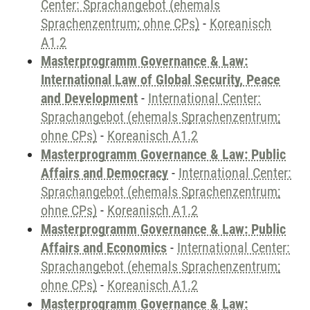
Center: Sprachangebot (ehemals
Sprachenzentrum; ohne CPs)
-
Koreanisch
A1.2
Masterprogramm Governance & Law:
International Law of Global Security, Peace
and Development
-
International Center:
Sprachangebot (ehemals Sprachenzentrum;
ohne CPs)
-
Koreanisch A1.2
Masterprogramm Governance & Law: Public
Affairs and Democracy
-
International Center:
Sprachangebot (ehemals Sprachenzentrum;
ohne CPs)
-
Koreanisch A1.2
Masterprogramm Governance & Law: Public
Affairs and Economics
-
International Center:
Sprachangebot (ehemals Sprachenzentrum;
ohne CPs)
-
Koreanisch A1.2
Masterprogramm Governance & Law: