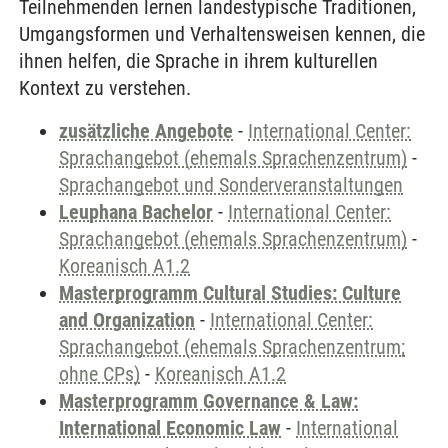
Teilnehmenden lernen landestypische Traditionen,
Umgangsformen und Verhaltensweisen kennen, die
ihnen helfen, die Sprache in ihrem kulturellen
Kontext zu verstehen.
zusätzliche Angebote
-
International Center:
Sprachangebot (ehemals Sprachenzentrum)
-
Sprachangebot und Sonderveranstaltungen
Leuphana Bachelor
-
International Center:
Sprachangebot (ehemals Sprachenzentrum)
-
Koreanisch A1.2
Masterprogramm Cultural Studies: Culture
and Organization
-
International Center:
Sprachangebot (ehemals Sprachenzentrum;
ohne CPs)
-
Koreanisch A1.2
Masterprogramm Governance & Law:
International Economic Law
-
International