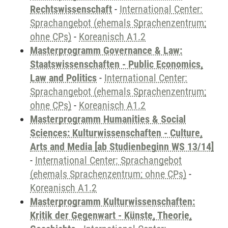
Rechtswissenschaft
-
International Center:
Sprachangebot (ehemals Sprachenzentrum;
ohne CPs)
-
Koreanisch A1.2
Masterprogramm Governance & Law:
Staatswissenschaften - Public Economics,
Law and Politics
-
International Center:
Sprachangebot (ehemals Sprachenzentrum;
ohne CPs)
-
Koreanisch A1.2
Masterprogramm Humanities & Social
Sciences: Kulturwissenschaften - Culture,
Arts and Media [ab Studienbeginn WS 13/14]
-
International Center: Sprachangebot
(ehemals Sprachenzentrum; ohne CPs)
-
Koreanisch A1.2
Masterprogramm Kulturwissenschaften:
Kritik der Gegenwart - Künste, Theorie,