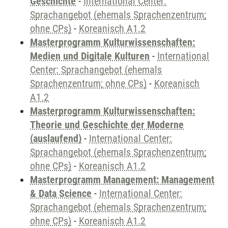
Geschichte
-
International Center:
Sprachangebot (ehemals Sprachenzentrum;
ohne CPs)
-
Koreanisch A1.2
Masterprogramm Kulturwissenschaften:
Medien und Digitale Kulturen
-
International
Center: Sprachangebot (ehemals
Sprachenzentrum; ohne CPs)
-
Koreanisch
A1.2
Masterprogramm Kulturwissenschaften:
Theorie und Geschichte der Moderne
(auslaufend)
-
International Center:
Sprachangebot (ehemals Sprachenzentrum;
ohne CPs)
-
Koreanisch A1.2
Masterprogramm Management: Management
& Data Science
-
International Center:
Sprachangebot (ehemals Sprachenzentrum;
ohne CPs)
-
Koreanisch A1.2