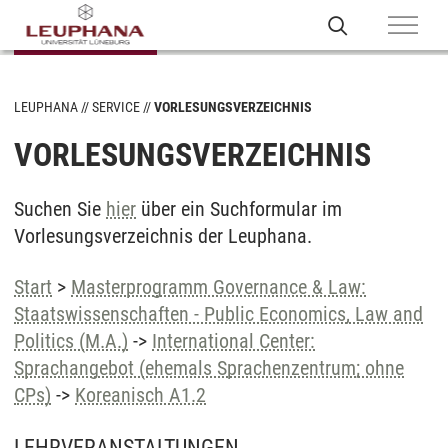
LEUPHANA
SERVICE
VORLESUNGSVERZEICHNIS
VORLESUNGSVERZEICHNIS
Suchen Sie
hier
über ein Suchformular im
Vorlesungsverzeichnis der Leuphana.
Start
>
Masterprogramm Governance & Law:
Staatswissenschaften - Public Economics, Law and
Politics (M.A.)
->
International Center:
Sprachangebot (ehemals Sprachenzentrum; ohne
CPs)
->
Koreanisch A1.2
LEHRVERANSTALTUNGEN