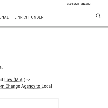
ONAL
EINRICHTUNGEN
a.
nd Law (M.A.)
->
rom Change Agency to Local