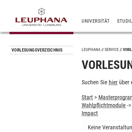
UNIVERSITÄT
STUDI
LEUPHANA
SERVICE
VORL
VORLESUNGSVERZEICHNIS
VORLESUN
Suchen Sie
hier
über 
Start
>
Masterprogram
Wahlpflichtmodule
-
Impact
Keine Veranstaltu