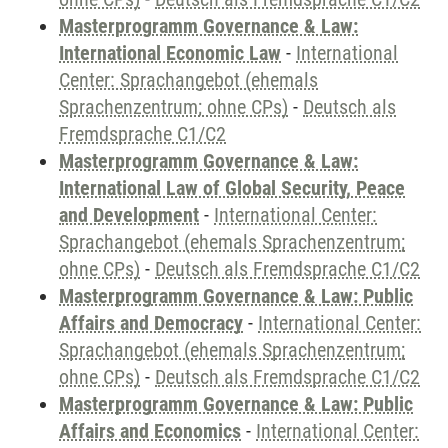
Masterprogramm Governance & Law:
International Economic Law
-
International
Center: Sprachangebot (ehemals
Sprachenzentrum; ohne CPs)
-
Deutsch als
Fremdsprache C1/C2
Masterprogramm Governance & Law:
International Law of Global Security, Peace
and Development
-
International Center:
Sprachangebot (ehemals Sprachenzentrum;
ohne CPs)
-
Deutsch als Fremdsprache C1/C2
Masterprogramm Governance & Law: Public
Affairs and Democracy
-
International Center:
Sprachangebot (ehemals Sprachenzentrum;
ohne CPs)
-
Deutsch als Fremdsprache C1/C2
Masterprogramm Governance & Law: Public
Affairs and Economics
-
International Center: