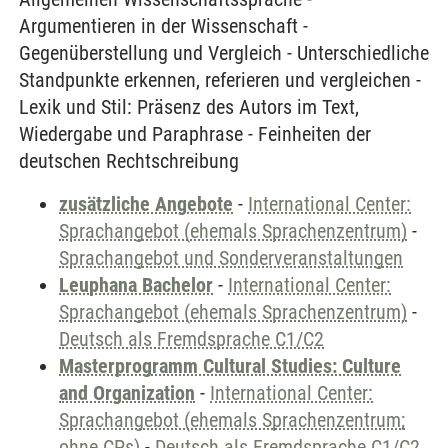
Argumentieren in der Wissenschaft -
Gegenüberstellung und Vergleich - Unterschiedliche
Standpunkte erkennen, referieren und vergleichen -
Lexik und Stil: Präsenz des Autors im Text,
Wiedergabe und Paraphrase - Feinheiten der
deutschen Rechtschreibung
zusätzliche Angebote
-
International Center:
Sprachangebot (ehemals Sprachenzentrum)
-
Sprachangebot und Sonderveranstaltungen
Leuphana Bachelor
-
International Center:
Sprachangebot (ehemals Sprachenzentrum)
-
Deutsch als Fremdsprache C1/C2
Masterprogramm Cultural Studies: Culture
and Organization
-
International Center:
Sprachangebot (ehemals Sprachenzentrum;
ohne CPs)
-
Deutsch als Fremdsprache C1/C2