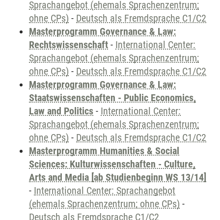
Sprachangebot (ehemals Sprachenzentrum;
ohne CPs)
-
Deutsch als Fremdsprache C1/C2
Masterprogramm Governance & Law:
Rechtswissenschaft
-
International Center:
Sprachangebot (ehemals Sprachenzentrum;
ohne CPs)
-
Deutsch als Fremdsprache C1/C2
Masterprogramm Governance & Law:
Staatswissenschaften - Public Economics,
Law and Politics
-
International Center:
Sprachangebot (ehemals Sprachenzentrum;
ohne CPs)
-
Deutsch als Fremdsprache C1/C2
Masterprogramm Humanities & Social
Sciences: Kulturwissenschaften - Culture,
Arts and Media [ab Studienbeginn WS 13/14]
-
International Center: Sprachangebot
(ehemals Sprachenzentrum; ohne CPs)
-
Deutsch als Fremdsprache C1/C2