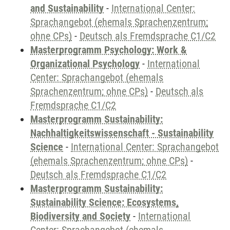
and Sustainability
-
International Center:
Sprachangebot (ehemals Sprachenzentrum;
ohne CPs)
-
Deutsch als Fremdsprache C1/C2
Masterprogramm Psychology: Work &
Organizational Psychology
-
International
Center: Sprachangebot (ehemals
Sprachenzentrum; ohne CPs)
-
Deutsch als
Fremdsprache C1/C2
Masterprogramm Sustainability:
Nachhaltigkeitswissenschaft - Sustainability
Science
-
International Center: Sprachangebot
(ehemals Sprachenzentrum; ohne CPs)
-
Deutsch als Fremdsprache C1/C2
Masterprogramm Sustainability:
Sustainability Science: Ecosystems,
Biodiversity and Society
-
International