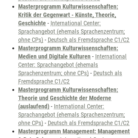
Masterprogramm Kulturwissenschaften:
Kritik der Gegenwart - Künste, Theorie,
Geschichte
-
International Center:
Sprachangebot (ehemals Sprachenzentrum;
ohne CPs)
-
Deutsch als Fremdsprache C1/C2
Masterprogramm Kulturwissenschaften:
Medien und Digitale Kulturen
-
International
Center: Sprachangebot (ehemals
Sprachenzentrum; ohne CPs)
-
Deutsch als
Fremdsprache C1/C2
Masterprogramm Kulturwissenschaften:
Theorie und Geschichte der Moderne
(auslaufend)
-
International Center:
Sprachangebot (ehemals Sprachenzentrum;
ohne CPs)
-
Deutsch als Fremdsprache C1/C2
Masterprogramm Management: Management