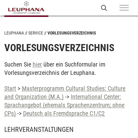
LEUPHANA
SERVICE
VORLESUNGSVERZEICHNIS
VORLESUNGSVERZEICHNIS
Suchen Sie
hier
über ein Suchformular im
Vorlesungsverzeichnis der Leuphana.
Start
>
Masterprogramm Cultural Studies: Culture
and Organization (M.A.)
->
International Center:
Sprachangebot (ehemals Sprachenzentrum; ohne
CPs)
->
Deutsch als Fremdsprache C1/C2
LEHRVERANSTALTUNGEN