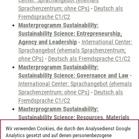
Center: Sprachangebot (ehemals
Sprachenzentrum; ohne CPs)
-
Deutsch als
Fremdsprache C1/C2
Masterprogramm Sustainability:
Sustainability Science: Entrepreneurship,
Agency and Leadership
-
International Center:
Sprachangebot (ehemals Sprachenzentrum;
ohne CPs)
-
Deutsch als Fremdsprache C1/C2
Masterprogramm Sustainability:
Sustainability Science: Governance and Law
-
International Center: Sprachangebot (ehemals
Sprachenzentrum; ohne CPs)
-
Deutsch als
Fremdsprache C1/C2
Masterprogramm Sustainability:
Sustainability Science: Resources, Materials
and Chemistry
-
International Center:
Wir verwenden Cookies, die durch den Analysedienst Google
Sprachangebot (ehemals Sprachenzentrum;
Analytics gesetzt und auf denen personenbezogene