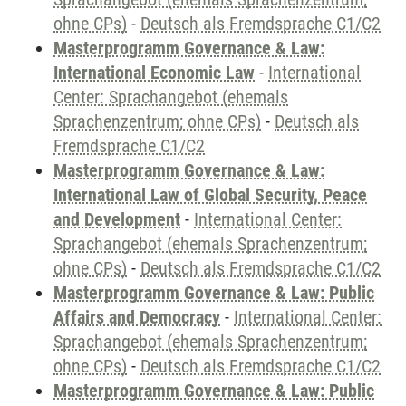
ohne CPs)
-
Deutsch als Fremdsprache C1/C2
Masterprogramm Governance & Law:
International Economic Law
-
International
Center: Sprachangebot (ehemals
Sprachenzentrum; ohne CPs)
-
Deutsch als
Fremdsprache C1/C2
Masterprogramm Governance & Law:
International Law of Global Security, Peace
and Development
-
International Center:
Sprachangebot (ehemals Sprachenzentrum;
ohne CPs)
-
Deutsch als Fremdsprache C1/C2
Masterprogramm Governance & Law: Public
Affairs and Democracy
-
International Center:
Sprachangebot (ehemals Sprachenzentrum;
ohne CPs)
-
Deutsch als Fremdsprache C1/C2
Masterprogramm Governance & Law: Public