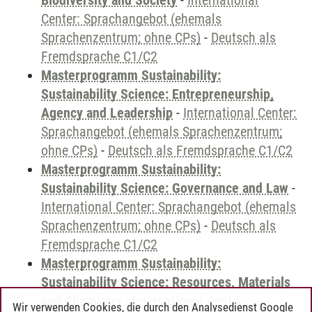
Biodiversity and Society
-
International
Center: Sprachangebot (ehemals
Sprachenzentrum; ohne CPs)
-
Deutsch als
Fremdsprache C1/C2
Masterprogramm Sustainability:
Sustainability Science: Entrepreneurship,
Agency and Leadership
-
International Center:
Sprachangebot (ehemals Sprachenzentrum;
ohne CPs)
-
Deutsch als Fremdsprache C1/C2
Masterprogramm Sustainability:
Sustainability Science: Governance and Law
-
International Center: Sprachangebot (ehemals
Sprachenzentrum; ohne CPs)
-
Deutsch als
Fremdsprache C1/C2
Masterprogramm Sustainability:
Sustainability Science: Resources, Materials
and Chemistry
-
International Center:
Wir verwenden Cookies, die durch den Analysedienst Google