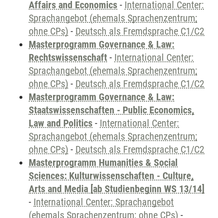
Affairs and Economics
-
International Center:
Sprachangebot (ehemals Sprachenzentrum;
ohne CPs)
-
Deutsch als Fremdsprache C1/C2
Masterprogramm Governance & Law:
Rechtswissenschaft
-
International Center:
Sprachangebot (ehemals Sprachenzentrum;
ohne CPs)
-
Deutsch als Fremdsprache C1/C2
Masterprogramm Governance & Law:
Staatswissenschaften - Public Economics,
Law and Politics
-
International Center:
Sprachangebot (ehemals Sprachenzentrum;
ohne CPs)
-
Deutsch als Fremdsprache C1/C2
Masterprogramm Humanities & Social
Sciences: Kulturwissenschaften - Culture,
Arts and Media [ab Studienbeginn WS 13/14]
-
International Center: Sprachangebot
(ehemals Sprachenzentrum; ohne CPs)
-