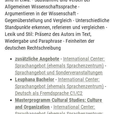
Allgemeinen Wissenschaftssprache -
Argumentieren in der Wissenschaft -
Gegenüberstellung und Vergleich - Unterschiedliche
Standpunkte erkennen, referieren und vergleichen -
Lexik und Stil: Präsenz des Autors im Text,
Wiedergabe und Paraphrase - Feinheiten der
deutschen Rechtschreibung
zusätzliche Angebote
-
International Center:
Sprachangebot (ehemals Sprachenzentrum)
-
Sprachangebot und Sonderveranstaltungen
Leuphana Bachelor
-
International Center:
Sprachangebot (ehemals Sprachenzentrum)
-
Deutsch als Fremdsprache C1/C2
Masterprogramm Cultural Studies: Culture
and Organization
-
International Center:
Sprachangebot (ehemals Sprachenzentrum;