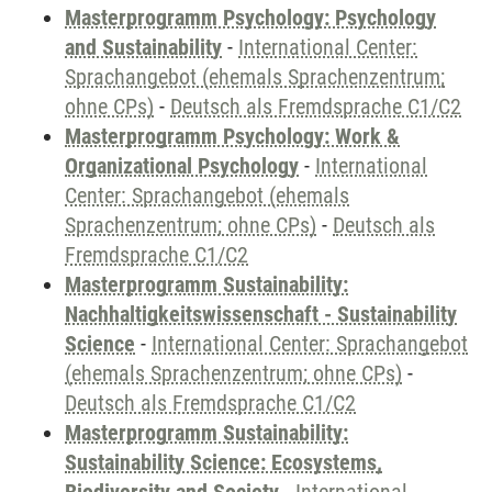
Masterprogramm Psychology: Psychology
and Sustainability
-
International Center:
Sprachangebot (ehemals Sprachenzentrum;
ohne CPs)
-
Deutsch als Fremdsprache C1/C2
Masterprogramm Psychology: Work &
Organizational Psychology
-
International
Center: Sprachangebot (ehemals
Sprachenzentrum; ohne CPs)
-
Deutsch als
Fremdsprache C1/C2
Masterprogramm Sustainability:
Nachhaltigkeitswissenschaft - Sustainability
Science
-
International Center: Sprachangebot
(ehemals Sprachenzentrum; ohne CPs)
-
Deutsch als Fremdsprache C1/C2
Masterprogramm Sustainability:
Sustainability Science: Ecosystems,