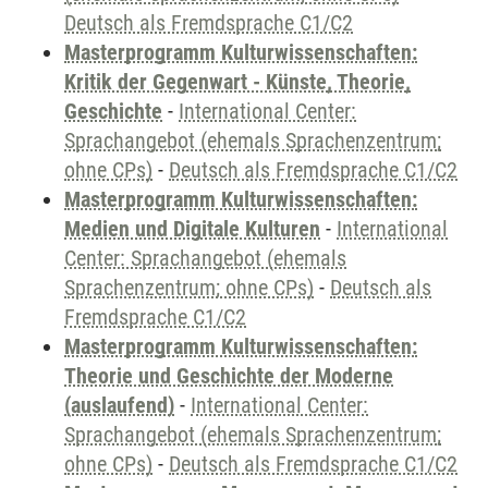
Deutsch als Fremdsprache C1/C2
Masterprogramm Kulturwissenschaften:
Kritik der Gegenwart - Künste, Theorie,
Geschichte
-
International Center:
Sprachangebot (ehemals Sprachenzentrum;
ohne CPs)
-
Deutsch als Fremdsprache C1/C2
Masterprogramm Kulturwissenschaften:
Medien und Digitale Kulturen
-
International
Center: Sprachangebot (ehemals
Sprachenzentrum; ohne CPs)
-
Deutsch als
Fremdsprache C1/C2
Masterprogramm Kulturwissenschaften:
Theorie und Geschichte der Moderne
(auslaufend)
-
International Center:
Sprachangebot (ehemals Sprachenzentrum;
ohne CPs)
-
Deutsch als Fremdsprache C1/C2