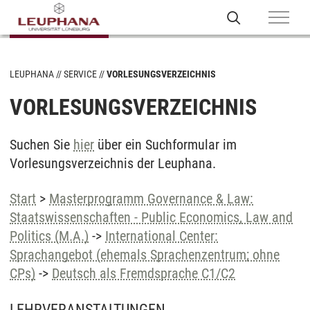
LEUPHANA
SERVICE
VORLESUNGSVERZEICHNIS
VORLESUNGSVERZEICHNIS
Suchen Sie
hier
über ein Suchformular im
Vorlesungsverzeichnis der Leuphana.
Start
>
Masterprogramm Governance & Law:
Staatswissenschaften - Public Economics, Law and
Politics (M.A.)
->
International Center:
Sprachangebot (ehemals Sprachenzentrum; ohne
CPs)
->
Deutsch als Fremdsprache C1/C2
LEHRVERANSTALTUNGEN