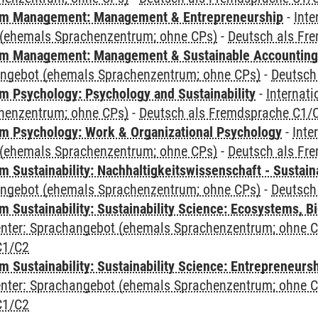
m Management: Management & Entrepreneurship
-
Inte
(ehemals Sprachenzentrum; ohne CPs)
-
Deutsch als Fr
m Management: Management & Sustainable Accounting
angebot (ehemals Sprachenzentrum; ohne CPs)
-
Deutsch
 Psychology: Psychology and Sustainability
-
Internat
henzentrum; ohne CPs)
-
Deutsch als Fremdsprache C1/
 Psychology: Work & Organizational Psychology
-
Inte
(ehemals Sprachenzentrum; ohne CPs)
-
Deutsch als Fr
Sustainability: Nachhaltigkeitswissenschaft - Sustaina
angebot (ehemals Sprachenzentrum; ohne CPs)
-
Deutsch
Sustainability: Sustainability Science: Ecosystems, Bi
Center: Sprachangebot (ehemals Sprachenzentrum; ohne 
C1/C2
 Sustainability: Sustainability Science: Entrepreneurs
Center: Sprachangebot (ehemals Sprachenzentrum; ohne 
C1/C2