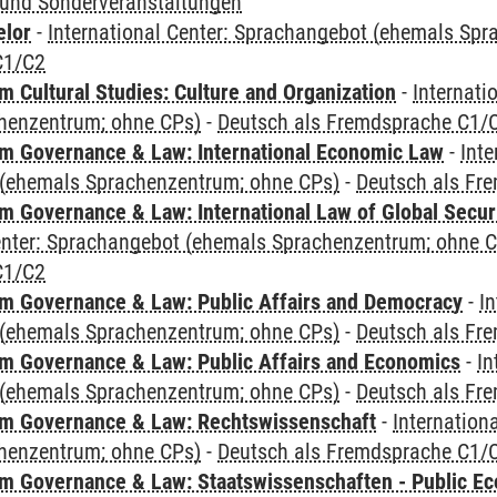
und Sonderveranstaltungen
elor
-
International Center: Sprachangebot (ehemals Sp
C1/C2
 Cultural Studies: Culture and Organization
-
Internati
henzentrum; ohne CPs)
-
Deutsch als Fremdsprache C1/
 Governance & Law: International Economic Law
-
Inte
(ehemals Sprachenzentrum; ohne CPs)
-
Deutsch als Fr
 Governance & Law: International Law of Global Secur
Center: Sprachangebot (ehemals Sprachenzentrum; ohne 
C1/C2
 Governance & Law: Public Affairs and Democracy
-
In
(ehemals Sprachenzentrum; ohne CPs)
-
Deutsch als Fr
 Governance & Law: Public Affairs and Economics
-
In
(ehemals Sprachenzentrum; ohne CPs)
-
Deutsch als Fr
m Governance & Law: Rechtswissenschaft
-
Internation
henzentrum; ohne CPs)
-
Deutsch als Fremdsprache C1/
 Governance & Law: Staatswissenschaften - Public Eco