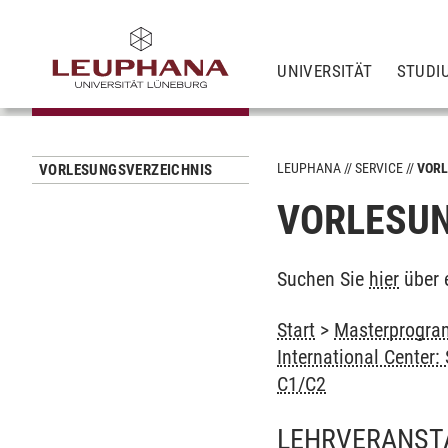
UNIVERSITÄT
STUDI
LEUPHANA
SERVICE
VORL
VORLESUNGSVERZEICHNIS
VORLESUN
Suchen Sie
hier
über 
Start
>
Masterprogra
International Center
C1/C2
LEHRVERANST