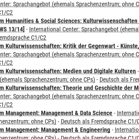
Center: Sprachangebot (ehemals Sprachenzentrum; ohne 
C1/C2
 Humanities & Social Sciences: Kulturwissenschaften -
WS 13/14]
-
International Center: Sprachangebot (ehem
remdsprache C1/C2
 Kulturwissenschaften: Kritik der Gegenwart - Künste,
Center: Sprachangebot (ehemals Sprachenzentrum; ohne 
C1/C2
 Kulturwissenschaften: Medien und Digitale Kulturen
(ehemals Sprachenzentrum; ohne CPs)
-
Deutsch als Fr
 Kulturwissenschaften: Theorie und Geschichte der M
Center: Sprachangebot (ehemals Sprachenzentrum; ohne 
C1/C2
m Management: Management & Data Science
-
Internat
henzentrum; ohne CPs)
-
Deutsch als Fremdsprache C1/
m Management: Management & Engineering
-
Internati
henzentrum; ohne CPs)
-
Deutsch als Fremdsprache C1/