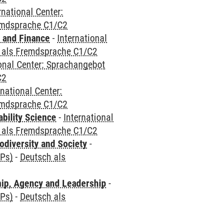
rnational Center:
emdsprache C1/C2
 and Finance
-
International
 als Fremdsprache C1/C2
ional Center: Sprachangebot
C2
rnational Center:
emdsprache C1/C2
bility Science
-
International
 als Fremdsprache C1/C2
odiversity and Society
-
CPs)
-
Deutsch als
hip, Agency and Leadership
-
CPs)
-
Deutsch als