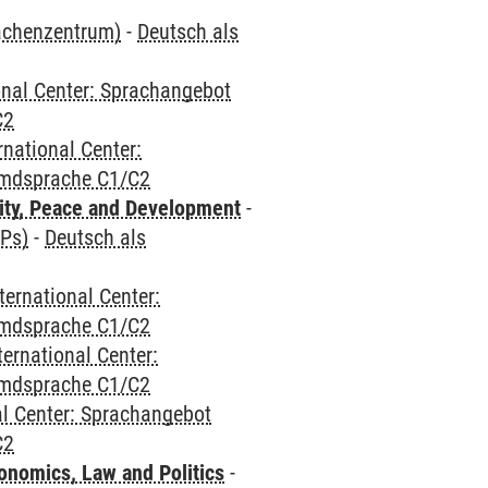
rachenzentrum)
-
Deutsch als
onal Center: Sprachangebot
C2
rnational Center:
emdsprache C1/C2
ity, Peace and Development
-
CPs)
-
Deutsch als
ternational Center:
emdsprache C1/C2
ternational Center:
emdsprache C1/C2
al Center: Sprachangebot
C2
nomics, Law and Politics
-