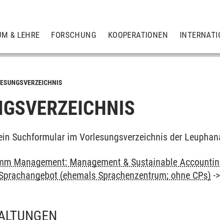
UM & LEHRE
FORSCHUNG
KOOPERATIONEN
INTERNATI
ESUNGSVERZEICHNIS
GSVERZEICHNIS
ein Suchformular im Vorlesungsverzeichnis der Leuphan
mm Management: Management & Sustainable Accounting
: Sprachangebot (ehemals Sprachenzentrum; ohne CPs)
-
ALTUNGEN