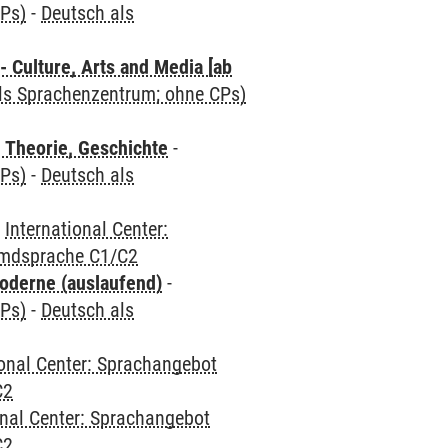
CPs)
-
Deutsch als
 Culture, Arts and Media [ab
als Sprachenzentrum; ohne CPs)
 Theorie, Geschichte
-
CPs)
-
Deutsch als
-
International Center:
emdsprache C1/C2
oderne (auslaufend)
-
CPs)
-
Deutsch als
ional Center: Sprachangebot
C2
onal Center: Sprachangebot
C2