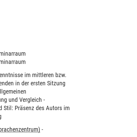
Seminarraum
Seminarraum
enntnisse im mittleren bzw.
nden in der ersten Sitzung
Allgemeinen
ng und Vergleich -
d Stil: Präsenz des Autors im
g
Sprachenzentrum)
-