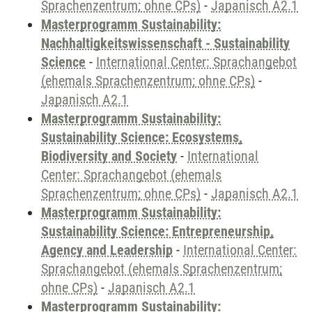
Sprachenzentrum; ohne CPs)
-
Japanisch A2.1
Masterprogramm Sustainability:
Nachhaltigkeitswissenschaft - Sustainability
Science
-
International Center: Sprachangebot
(ehemals Sprachenzentrum; ohne CPs)
-
Japanisch A2.1
Masterprogramm Sustainability:
Sustainability Science: Ecosystems,
Biodiversity and Society
-
International
Center: Sprachangebot (ehemals
Sprachenzentrum; ohne CPs)
-
Japanisch A2.1
Masterprogramm Sustainability:
Sustainability Science: Entrepreneurship,
Agency and Leadership
-
International Center:
Sprachangebot (ehemals Sprachenzentrum;
ohne CPs)
-
Japanisch A2.1
Masterprogramm Sustainability: