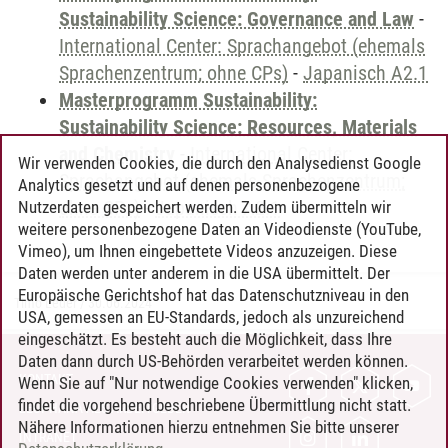
Sustainability Science: Governance and Law
-
International Center: Sprachangebot (ehemals
Sprachenzentrum; ohne CPs)
-
Japanisch A2.1
Masterprogramm Sustainability:
Sustainability Science: Resources, Materials
and Chemistry
-
International Center:
Wir verwenden Cookies, die durch den Analysedienst Google
Sprachangebot (ehemals Sprachenzentrum;
Analytics gesetzt und auf denen personenbezogene
ohne CPs)
-
Japanisch A2.1
Nutzerdaten gespeichert werden. Zudem übermitteln wir
weitere personenbezogene Daten an Videodienste (YouTube,
Vimeo), um Ihnen eingebettete Videos anzuzeigen. Diese
Daten werden unter anderem in die USA übermittelt. Der
Europäische Gerichtshof hat das Datenschutzniveau in den
Timo Leder
/
30.06.2024
USA, gemessen an EU-Standards, jedoch als unzureichend
eingeschätzt. Es besteht auch die Möglichkeit, dass Ihre
Daten dann durch US-Behörden verarbeitet werden können.
KONTAKT
Wenn Sie auf "Nur notwendige Cookies verwenden" klicken,
findet die vorgehend beschriebene Übermittlung nicht statt.
LEUPHANA ALS ARBEITGEBER
Nähere Informationen hierzu entnehmen Sie bitte unserer
INTRANET