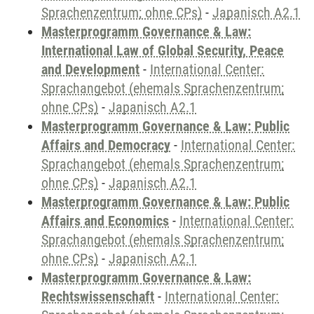
Sprachenzentrum; ohne CPs)
-
Japanisch A2.1
Masterprogramm Governance & Law:
International Law of Global Security, Peace
and Development
-
International Center:
Sprachangebot (ehemals Sprachenzentrum;
ohne CPs)
-
Japanisch A2.1
Masterprogramm Governance & Law: Public
Affairs and Democracy
-
International Center:
Sprachangebot (ehemals Sprachenzentrum;
ohne CPs)
-
Japanisch A2.1
Masterprogramm Governance & Law: Public
Affairs and Economics
-
International Center:
Sprachangebot (ehemals Sprachenzentrum;
ohne CPs)
-
Japanisch A2.1
Masterprogramm Governance & Law:
Rechtswissenschaft
-
International Center: