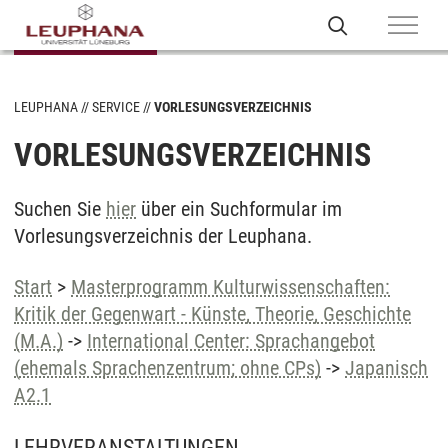
LEUPHANA
SERVICE
VORLESUNGSVERZEICHNIS
VORLESUNGSVERZEICHNIS
Suchen Sie
hier
über ein Suchformular im
Vorlesungsverzeichnis der Leuphana.
Start
>
Masterprogramm Kulturwissenschaften:
Kritik der Gegenwart - Künste, Theorie, Geschichte
(M.A.)
->
International Center: Sprachangebot
(ehemals Sprachenzentrum; ohne CPs)
->
Japanisch
A2.1
LEHRVERANSTALTUNGEN