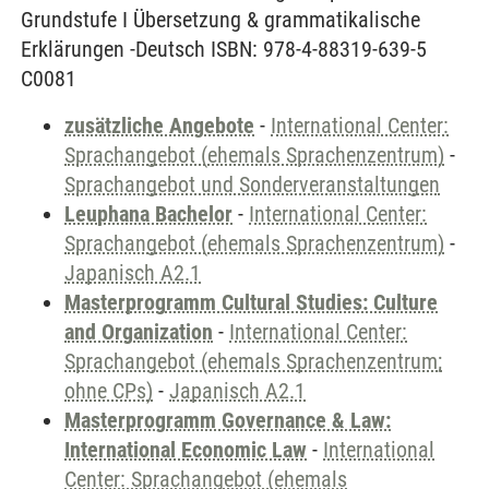
Grundstufe I Übersetzung & grammatikalische
Erklärungen -Deutsch ISBN: 978-4-88319-639-5
C0081
zusätzliche Angebote
-
International Center:
Sprachangebot (ehemals Sprachenzentrum)
-
Sprachangebot und Sonderveranstaltungen
Leuphana Bachelor
-
International Center:
Sprachangebot (ehemals Sprachenzentrum)
-
Japanisch A2.1
Masterprogramm Cultural Studies: Culture
and Organization
-
International Center:
Sprachangebot (ehemals Sprachenzentrum;
ohne CPs)
-
Japanisch A2.1
Masterprogramm Governance & Law:
International Economic Law
-
International
Center: Sprachangebot (ehemals