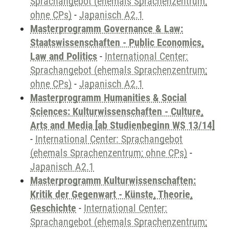
Sprachangebot (ehemals Sprachenzentrum;
ohne CPs)
-
Japanisch A2.1
Masterprogramm Governance & Law:
Staatswissenschaften - Public Economics,
Law and Politics
-
International Center:
Sprachangebot (ehemals Sprachenzentrum;
ohne CPs)
-
Japanisch A2.1
Masterprogramm Humanities & Social
Sciences: Kulturwissenschaften - Culture,
Arts and Media [ab Studienbeginn WS 13/14]
-
International Center: Sprachangebot
(ehemals Sprachenzentrum; ohne CPs)
-
Japanisch A2.1
Masterprogramm Kulturwissenschaften:
Kritik der Gegenwart - Künste, Theorie,
Geschichte
-
International Center:
Sprachangebot (ehemals Sprachenzentrum;