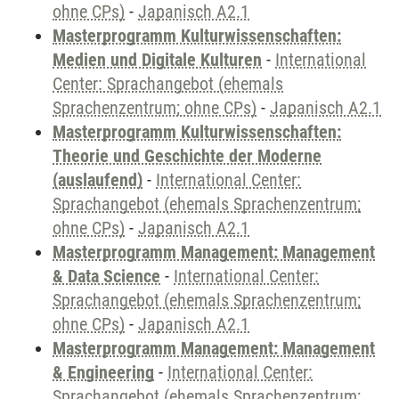
ohne CPs)
-
Japanisch A2.1
Masterprogramm Kulturwissenschaften:
Medien und Digitale Kulturen
-
International
Center: Sprachangebot (ehemals
Sprachenzentrum; ohne CPs)
-
Japanisch A2.1
Masterprogramm Kulturwissenschaften:
Theorie und Geschichte der Moderne
(auslaufend)
-
International Center:
Sprachangebot (ehemals Sprachenzentrum;
ohne CPs)
-
Japanisch A2.1
Masterprogramm Management: Management
& Data Science
-
International Center:
Sprachangebot (ehemals Sprachenzentrum;
ohne CPs)
-
Japanisch A2.1
Masterprogramm Management: Management
& Engineering
-
International Center:
Sprachangebot (ehemals Sprachenzentrum;