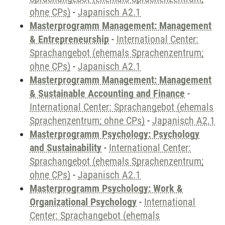
ohne CPs)
-
Japanisch A2.1
Masterprogramm Management: Management
& Entrepreneurship
-
International Center:
Sprachangebot (ehemals Sprachenzentrum;
ohne CPs)
-
Japanisch A2.1
Masterprogramm Management: Management
& Sustainable Accounting and Finance
-
International Center: Sprachangebot (ehemals
Sprachenzentrum; ohne CPs)
-
Japanisch A2.1
Masterprogramm Psychology: Psychology
and Sustainability
-
International Center:
Sprachangebot (ehemals Sprachenzentrum;
ohne CPs)
-
Japanisch A2.1
Masterprogramm Psychology: Work &
Organizational Psychology
-
International
Center: Sprachangebot (ehemals