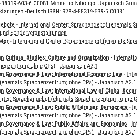
4-88319-603-6 C0081 Minna no Nihongo: Japanisch Grun
klärungen -Deutsch ISBN: 978-4-88319-639-5 C0081
gebote
-
International Center: Sprachangebot (ehemals 
und Sonderveranstaltungen
elor
-
International Center: Sprachangebot (ehemals Sp
 Cultural Studies: Culture and Organization
-
Internati
henzentrum; ohne CPs)
-
Japanisch A2.1
 Governance & Law: International Economic Law
-
Inte
(ehemals Sprachenzentrum; ohne CPs)
-
Japanisch A2.1
 Governance & Law: International Law of Global Secur
Center: Sprachangebot (ehemals Sprachenzentrum; ohne 
 Governance & Law: Public Affairs and Democracy
-
In
(ehemals Sprachenzentrum; ohne CPs)
-
Japanisch A2.1
 Governance & Law: Public Affairs and Economics
-
In
(ehemals Sprachenzentrum; ohne CPs)
-
Japanisch A2.1