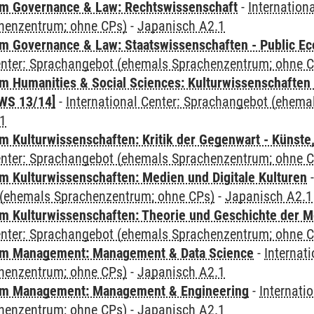
m Governance & Law: Rechtswissenschaft
-
Internation
henzentrum; ohne CPs)
-
Japanisch A2.1
 Governance & Law: Staatswissenschaften - Public Eco
Center: Sprachangebot (ehemals Sprachenzentrum; ohne 
 Humanities & Social Sciences: Kulturwissenschaften -
WS 13/14]
-
International Center: Sprachangebot (ehem
.1
 Kulturwissenschaften: Kritik der Gegenwart - Künste,
Center: Sprachangebot (ehemals Sprachenzentrum; ohne 
 Kulturwissenschaften: Medien und Digitale Kulturen
(ehemals Sprachenzentrum; ohne CPs)
-
Japanisch A2.1
 Kulturwissenschaften: Theorie und Geschichte der M
Center: Sprachangebot (ehemals Sprachenzentrum; ohne 
m Management: Management & Data Science
-
Internat
henzentrum; ohne CPs)
-
Japanisch A2.1
m Management: Management & Engineering
-
Internati
henzentrum; ohne CPs)
-
Japanisch A2.1