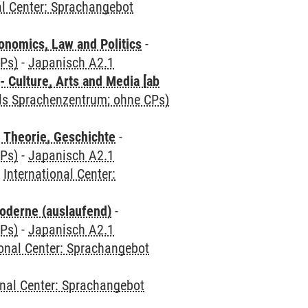
al Center: Sprachangebot
nomics, Law and Politics
-
CPs)
-
Japanisch A2.1
 Culture, Arts and Media [ab
als Sprachenzentrum; ohne CPs)
 Theorie, Geschichte
-
CPs)
-
Japanisch A2.1
-
International Center:
oderne (auslaufend)
-
CPs)
-
Japanisch A2.1
ional Center: Sprachangebot
onal Center: Sprachangebot