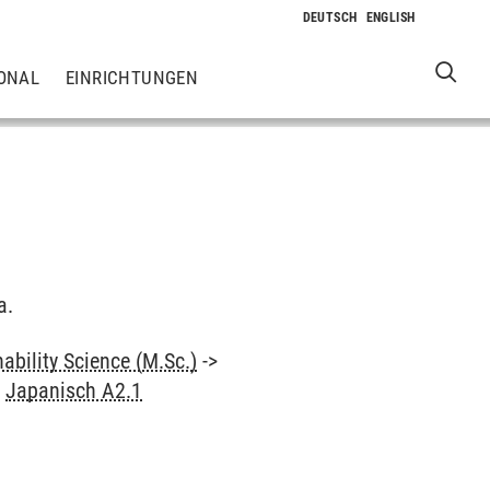
ONAL
EINRICHTUNGEN
a.
ability Science (M.Sc.)
->
>
Japanisch A2.1