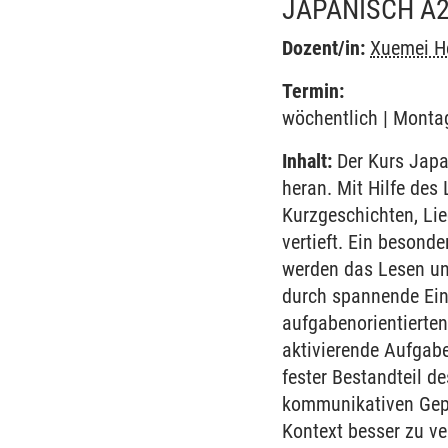
JAPANISCH A2
Dozent/in:
Xuemei H
Termin:
wöchentlich | Montag
Inhalt:
Der Kurs Japa
heran. Mit Hilfe des
Kurzgeschichten, Li
vertieft. Ein besond
werden das Lesen un
durch spannende Einb
aufgabenorientierte
aktivierende Aufgabe
fester Bestandteil d
kommunikativen Gepfl
Kontext besser zu v