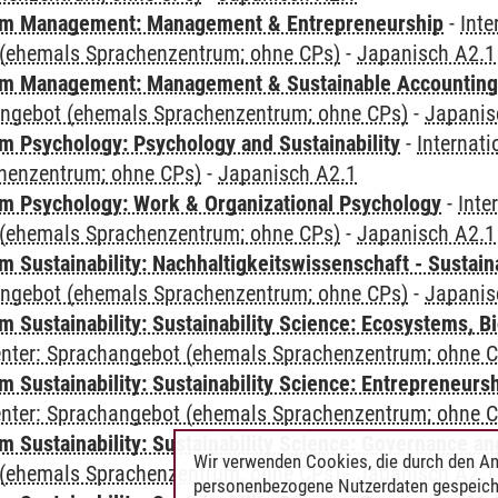
m Management: Management & Entrepreneurship
-
Inte
(ehemals Sprachenzentrum; ohne CPs)
-
Japanisch A2.1
m Management: Management & Sustainable Accounting
angebot (ehemals Sprachenzentrum; ohne CPs)
-
Japanis
 Psychology: Psychology and Sustainability
-
Internat
henzentrum; ohne CPs)
-
Japanisch A2.1
 Psychology: Work & Organizational Psychology
-
Inte
(ehemals Sprachenzentrum; ohne CPs)
-
Japanisch A2.1
Sustainability: Nachhaltigkeitswissenschaft - Sustaina
angebot (ehemals Sprachenzentrum; ohne CPs)
-
Japanis
Sustainability: Sustainability Science: Ecosystems, Bi
Center: Sprachangebot (ehemals Sprachenzentrum; ohne 
 Sustainability: Sustainability Science: Entrepreneurs
Center: Sprachangebot (ehemals Sprachenzentrum; ohne 
 Sustainability: Sustainability Science: Governance a
Wir verwenden Cookies, die durch den An
(ehemals Sprachenzentrum; ohne CPs)
-
Japanisch A2.1
personenbezogene Nutzerdaten gespeich