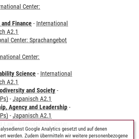
rnational Center:
 and Finance
-
International
ch A2.1
ional Center: Sprachangebot
rnational Center:
bility Science
-
International
ch A2.1
odiversity and Society
-
CPs)
-
Japanisch A2.1
hip, Agency and Leadership
-
CPs)
-
Japanisch A2.1
nd Law
-
International Center:
alysedienst Google Analytics gesetzt und auf denen
ert werden. Zudem übermitteln wir weitere personenbezogene