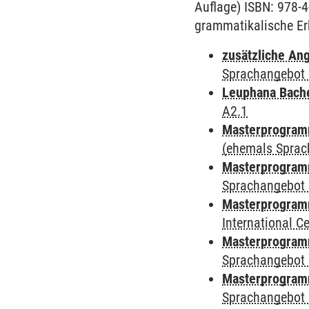
Auflage) ISBN: 978-
grammatikalische Er
zusätzliche An
Sprachangebot 
Leuphana Bach
A2.1
Masterprogramm
(ehemals Sprac
Masterprogramm
Sprachangebot 
Masterprogramm
International 
Masterprogramm
Sprachangebot 
Masterprogramm
Sprachangebot 