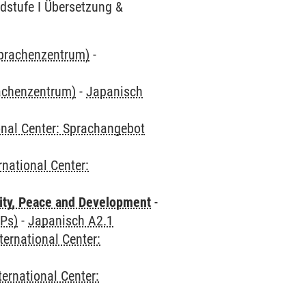
dstufe I Übersetzung &
Sprachenzentrum)
-
rachenzentrum)
-
Japanisch
onal Center: Sprachangebot
rnational Center:
ity, Peace and Development
-
CPs)
-
Japanisch A2.1
ternational Center:
ternational Center: