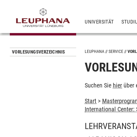
UNIVERSITÄT
STUDI
LEUPHANA
SERVICE
VORL
VORLESUNGSVERZEICHNIS
VORLESUN
Suchen Sie
hier
über 
Start
>
Masterprogram
International Center
LEHRVERANST