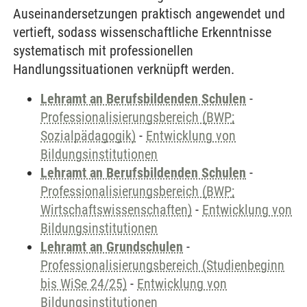
Auseinandersetzungen praktisch angewendet und
vertieft, sodass wissenschaftliche Erkenntnisse
systematisch mit professionellen
Handlungssituationen verknüpft werden.
Lehramt an Berufsbildenden Schulen
-
Professionalisierungsbereich (BWP;
Sozialpädagogik)
-
Entwicklung von
Bildungsinstitutionen
Lehramt an Berufsbildenden Schulen
-
Professionalisierungsbereich (BWP;
Wirtschaftswissenschaften)
-
Entwicklung von
Bildungsinstitutionen
Lehramt an Grundschulen
-
Professionalisierungsbereich (Studienbeginn
bis WiSe 24/25)
-
Entwicklung von
Bildungsinstitutionen