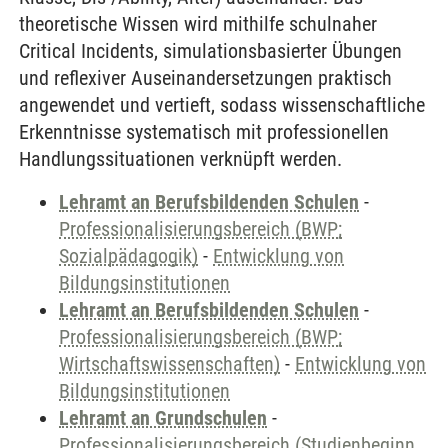
theoretische Wissen wird mithilfe schulnaher
Critical Incidents, simulationsbasierter Übungen
und reflexiver Auseinandersetzungen praktisch
angewendet und vertieft, sodass wissenschaftliche
Erkenntnisse systematisch mit professionellen
Handlungssituationen verknüpft werden.
Lehramt an Berufsbildenden Schulen
-
Professionalisierungsbereich (BWP;
Sozialpädagogik)
-
Entwicklung von
Bildungsinstitutionen
Lehramt an Berufsbildenden Schulen
-
Professionalisierungsbereich (BWP;
Wirtschaftswissenschaften)
-
Entwicklung von
Bildungsinstitutionen
Lehramt an Grundschulen
-
Professionalisierungsbereich (Studienbeginn