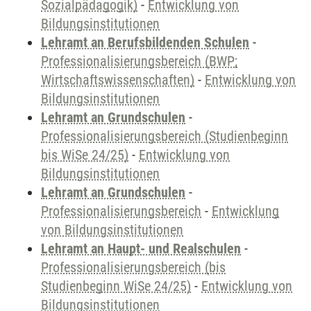
Sozialpädagogik)
-
Entwicklung von
Bildungsinstitutionen
Lehramt an Berufsbildenden Schulen
-
Professionalisierungsbereich (BWP;
Wirtschaftswissenschaften)
-
Entwicklung von
Bildungsinstitutionen
Lehramt an Grundschulen
-
Professionalisierungsbereich (Studienbeginn
bis WiSe 24/25)
-
Entwicklung von
Bildungsinstitutionen
Lehramt an Grundschulen
-
Professionalisierungsbereich
-
Entwicklung
von Bildungsinstitutionen
Lehramt an Haupt- und Realschulen
-
Professionalisierungsbereich (bis
Studienbeginn WiSe 24/25)
-
Entwicklung von
Bildungsinstitutionen