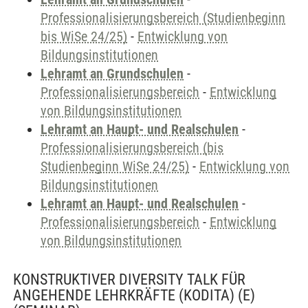
Professionalisierungsbereich (Studienbeginn
bis WiSe 24/25)
-
Entwicklung von
Bildungsinstitutionen
Lehramt an Grundschulen
-
Professionalisierungsbereich
-
Entwicklung
von Bildungsinstitutionen
Lehramt an Haupt- und Realschulen
-
Professionalisierungsbereich (bis
Studienbeginn WiSe 24/25)
-
Entwicklung von
Bildungsinstitutionen
Lehramt an Haupt- und Realschulen
-
Professionalisierungsbereich
-
Entwicklung
von Bildungsinstitutionen
KONSTRUKTIVER DIVERSITY TALK FÜR
ANGEHENDE LEHRKRÄFTE (KODITA) (E)