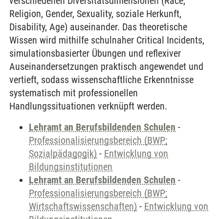
verschiedenen Diversitätsdimensionen (Race,
Religion, Gender, Sexuality, soziale Herkunft,
Disability, Age) auseinander. Das theoretische
Wissen wird mithilfe schulnaher Critical Incidents,
simulationsbasierter Übungen und reflexiver
Auseinandersetzungen praktisch angewendet und
vertieft, sodass wissenschaftliche Erkenntnisse
systematisch mit professionellen
Handlungssituationen verknüpft werden.
Lehramt an Berufsbildenden Schulen
-
Professionalisierungsbereich (BWP;
Sozialpädagogik)
-
Entwicklung von
Bildungsinstitutionen
Lehramt an Berufsbildenden Schulen
-
Professionalisierungsbereich (BWP;
Wirtschaftswissenschaften)
-
Entwicklung von