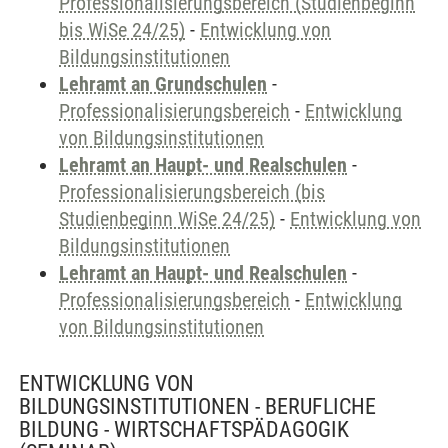
Professionalisierungsbereich (Studienbeginn
bis WiSe 24/25)
-
Entwicklung von
Bildungsinstitutionen
Lehramt an Grundschulen
-
Professionalisierungsbereich
-
Entwicklung
von Bildungsinstitutionen
Lehramt an Haupt- und Realschulen
-
Professionalisierungsbereich (bis
Studienbeginn WiSe 24/25)
-
Entwicklung von
Bildungsinstitutionen
Lehramt an Haupt- und Realschulen
-
Professionalisierungsbereich
-
Entwicklung
von Bildungsinstitutionen
ENTWICKLUNG VON
BILDUNGSINSTITUTIONEN - BERUFLICHE
BILDUNG - WIRTSCHAFTSPÄDAGOGIK