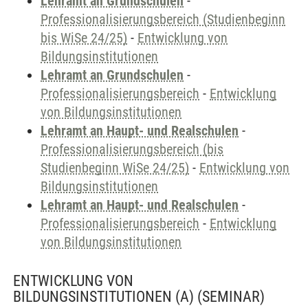
Lehramt an Grundschulen
-
Professionalisierungsbereich (Studienbeginn
bis WiSe 24/25)
-
Entwicklung von
Bildungsinstitutionen
Lehramt an Grundschulen
-
Professionalisierungsbereich
-
Entwicklung
von Bildungsinstitutionen
Lehramt an Haupt- und Realschulen
-
Professionalisierungsbereich (bis
Studienbeginn WiSe 24/25)
-
Entwicklung von
Bildungsinstitutionen
Lehramt an Haupt- und Realschulen
-
Professionalisierungsbereich
-
Entwicklung
von Bildungsinstitutionen
ENTWICKLUNG VON
BILDUNGSINSTITUTIONEN (A)
(SEMINAR)