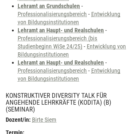
Lehramt an Grundschulen
-
Professionalisierungsbereich
-
Entwicklung
von Bildungsinstitutionen
Lehramt an Haupt- und Realschulen
-
Professionalisierungsbereich (bis
Studienbeginn WiSe 24/25)
-
Entwicklung von
Bildungsinstitutionen
Lehramt an Haupt- und Realschulen
-
Professionalisierungsbereich
-
Entwicklung
von Bildungsinstitutionen
KONSTRUKTIVER DIVERSITY TALK FÜR
ANGEHENDE LEHRKRÄFTE (KODITA) (B)
(SEMINAR)
Dozent/in:
Birte Siem
Termin: