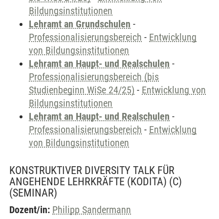
Bildungsinstitutionen
Lehramt an Grundschulen
-
Professionalisierungsbereich
-
Entwicklung
von Bildungsinstitutionen
Lehramt an Haupt- und Realschulen
-
Professionalisierungsbereich (bis
Studienbeginn WiSe 24/25)
-
Entwicklung von
Bildungsinstitutionen
Lehramt an Haupt- und Realschulen
-
Professionalisierungsbereich
-
Entwicklung
von Bildungsinstitutionen
KONSTRUKTIVER DIVERSITY TALK FÜR
ANGEHENDE LEHRKRÄFTE (KODITA) (C)
(SEMINAR)
Dozent/in:
Philipp Sandermann