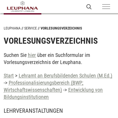
LEUPHANA
SERVICE
VORLESUNGSVERZEICHNIS
VORLESUNGSVERZEICHNIS
Suchen Sie
hier
über ein Suchformular im
Vorlesungsverzeichnis der Leuphana.
Start
>
Lehramt an Berufsbildenden Schulen (M.Ed.)
->
Professionalisierungsbereich (BWP;
Wirtschaftswissenschaften)
->
Entwicklung von
Bildungsinstitutionen
LEHRVERANSTALTUNGEN