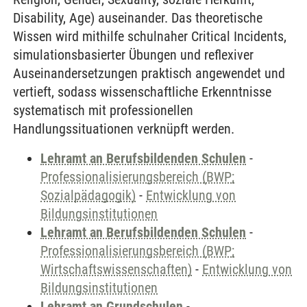
Disability, Age) auseinander. Das theoretische
Wissen wird mithilfe schulnaher Critical Incidents,
simulationsbasierter Übungen und reflexiver
Auseinandersetzungen praktisch angewendet und
vertieft, sodass wissenschaftliche Erkenntnisse
systematisch mit professionellen
Handlungssituationen verknüpft werden.
Lehramt an Berufsbildenden Schulen
-
Professionalisierungsbereich (BWP;
Sozialpädagogik)
-
Entwicklung von
Bildungsinstitutionen
Lehramt an Berufsbildenden Schulen
-
Professionalisierungsbereich (BWP;
Wirtschaftswissenschaften)
-
Entwicklung von
Bildungsinstitutionen
Lehramt an Grundschulen
-