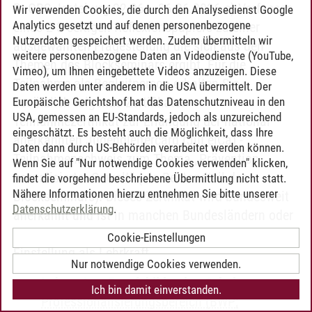
B: OBS Jesteburg 22.06. - 26.06.2026 c) Verfassen
Wir verwenden Cookies, die durch den Analysedienst Google
Analytics gesetzt und auf denen personenbezogene
eines 2-3 seitigen Reflexionspapiers zu einer
Nutzerdaten gespeichert werden. Zudem übermitteln wir
ausgewählten Fragestellung die sich aus den
weitere personenbezogene Daten an Videodienste (YouTube,
Themen des Blockseminars ergibt. Für die
Vimeo), um Ihnen eingebettete Videos anzuzeigen. Diese
Teilnahme als Begleitperson erhalten Sie
Daten werden unter anderem in die USA übermittelt. Der
zusätzlich folgende Zertifikate: -
Europäische Gerichtshof hat das Datenschutzniveau in den
USA, gemessen an EU-Standards, jedoch als unzureichend
Teilnahmezertifikat zur Erlangung der national
eingeschätzt. Es besteht auch die Möglichkeit, dass Ihre
anerkannten Jugendleitercard (JuLeiCa) -
Daten dann durch US-Behörden verarbeitet werden können.
Teilnahmenachweis zum Thema „Prävention
Wenn Sie auf "Nur notwendige Cookies verwenden" klicken,
sexualisierter Gewalt“ (als Bestandteil des
findet die vorgehend beschriebene Übermittlung nicht statt.
Nähere Informationen hierzu entnehmen Sie bitte unserer
Blockseminars). Dieses Zertifikat wird bundesweit
Datenschutzerklärung
.
anerkannt und ist in manchen Bundesländern oder
bei manchen Schulträgern notwendig für die
Cookie-Einstellungen
Einstellung als Lehrkraft.
Nur notwendige Cookies verwenden.
Lehramt an Berufsbildenden Schulen
-
Ich bin damit einverstanden.
Professionalisierungsbereich (BWP;