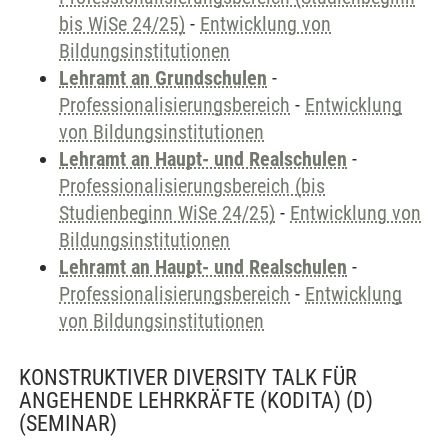
bis WiSe 24/25)
-
Entwicklung von
Bildungsinstitutionen
Lehramt an Grundschulen
-
Professionalisierungsbereich
-
Entwicklung
von Bildungsinstitutionen
Lehramt an Haupt- und Realschulen
-
Professionalisierungsbereich (bis
Studienbeginn WiSe 24/25)
-
Entwicklung von
Bildungsinstitutionen
Lehramt an Haupt- und Realschulen
-
Professionalisierungsbereich
-
Entwicklung
von Bildungsinstitutionen
KONSTRUKTIVER DIVERSITY TALK FÜR
ANGEHENDE LEHRKRÄFTE (KODITA) (D)
(SEMINAR)