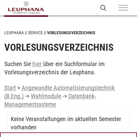
LEUPHANA
SERVICE
VORLESUNGSVERZEICHNIS
VORLESUNGSVERZEICHNIS
Suchen Sie
hier
über ein Suchformular im
Vorlesungsverzeichnis der Leuphana.
Start
>
Angewandte Automatisierungstechnik
(B.Eng.)
->
Wahlmodule
->
Datenbank-
Managementsysteme
Keine Veranstaltungen im aktuellen Semester
vorhanden