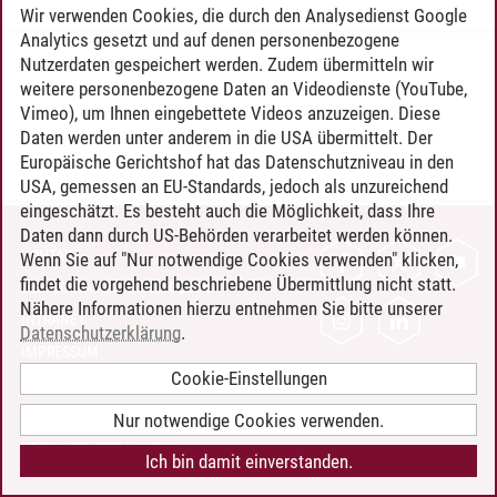
Wir verwenden Cookies, die durch den Analysedienst Google
Analytics gesetzt und auf denen personenbezogene
Nutzerdaten gespeichert werden. Zudem übermitteln wir
Timo Leder
/
30.06.2024
weitere personenbezogene Daten an Videodienste (YouTube,
Vimeo), um Ihnen eingebettete Videos anzuzeigen. Diese
Daten werden unter anderem in die USA übermittelt. Der
Europäische Gerichtshof hat das Datenschutzniveau in den
USA, gemessen an EU-Standards, jedoch als unzureichend
eingeschätzt. Es besteht auch die Möglichkeit, dass Ihre
Daten dann durch US-Behörden verarbeitet werden können.
KONTAKT
Wenn Sie auf "Nur notwendige Cookies verwenden" klicken,
findet die vorgehend beschriebene Übermittlung nicht statt.
LEUPHANA ALS ARBEITGEBER
Nähere Informationen hierzu entnehmen Sie bitte unserer
INTRANET
Datenschutzerklärung
.
IMPRESSUM
Cookie-Einstellungen
DATENSCHUTZ
BARRIEREFREIHEIT
Nur notwendige Cookies verwenden.
COOKIE-EINSTELLUNGEN
Ich bin damit einverstanden.