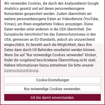
Wir verwenden Cookies, die durch den Analysedienst Google
Analytics gesetzt und auf denen personenbezogene
Nutzerdaten gespeichert werden. Zudem übermitteln wir
weitere personenbezogene Daten an Videodienste (YouTube,
Timo Leder
/
30.06.2024
Vimeo), um Ihnen eingebettete Videos anzuzeigen. Diese
Daten werden unter anderem in die USA übermittelt. Der
Europäische Gerichtshof hat das Datenschutzniveau in den
USA, gemessen an EU-Standards, jedoch als unzureichend
eingeschätzt. Es besteht auch die Möglichkeit, dass Ihre
Daten dann durch US-Behörden verarbeitet werden können.
KONTAKT
Wenn Sie auf "Nur notwendige Cookies verwenden" klicken,
findet die vorgehend beschriebene Übermittlung nicht statt.
LEUPHANA ALS ARBEITGEBER
Nähere Informationen hierzu entnehmen Sie bitte unserer
INTRANET
Datenschutzerklärung
.
IMPRESSUM
Cookie-Einstellungen
DATENSCHUTZ
BARRIEREFREIHEIT
Nur notwendige Cookies verwenden.
COOKIE-EINSTELLUNGEN
Ich bin damit einverstanden.