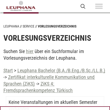
LEUPHANA
SERVICE
VORLESUNGSVERZEICHNIS
VORLESUNGSVERZEICHNIS
Suchen Sie
hier
über ein Suchformular im
Vorlesungsverzeichnis der Leuphana.
Start
>
Leuphana Bachelor (B.A./B.Eng./B.Sc./LL.B.)
->
Zertifikat interkulturelle Kommunikation und
Sprachen (ZiKS)
->
ZiKS 4:
Fremdsprachenkompetenz Türkisch
Keine Veranstaltungen im aktuellen Semester
vorhanden